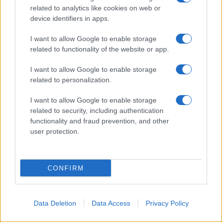
related to analytics like cookies on web or
device identifiers in apps.
I want to allow Google to enable storage
related to functionality of the website or app.
I want to allow Google to enable storage
related to personalization.
I want to allow Google to enable storage
related to security, including authentication
functionality and fraud prevention, and other
user protection.
I PIÙ LETTI DELLA SETTIMANA
CONFIRM
Restare umani: la forma più alta di ribellione al
mondo distopico di oggi (di Alberto Bradanini)
19620
Data Deletion
Data Access
Privacy Policy
Ceuta: perché il Marocco fa con noi quello che vuole