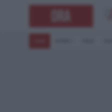
HOME
ESTERI
ITALIA
CUL