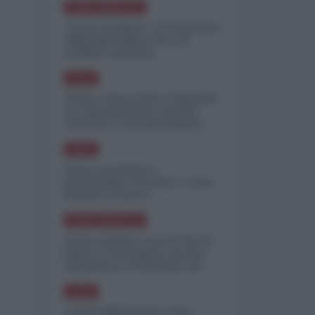
NORD-AMERICA
"Scorte al limite": il retroscena
CNN sulla difesa USA nel
conflitto iraniano
ASIA
Yemen, blocco Bab el-Mandab:
Le superpetroliere saudite
costrette a circumnavigare
l'Africa
ASIA
l'Iran era pronto a
bombardare l'Ucraina, cos'ha
fermato l'attacco
NORD-AMERICA
Guerra all'Iran, scorte USA al
limite: il Pentagono investe
miliardi per ricostituire gli
arsenali
ASIA
Canale diplomatico resta