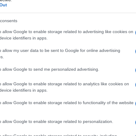
e entrature per avere un dialogo diretto e decisivo
Out
 La Francia si avvia del resto verso una fase di più
uesto sia per questioni strutturali (la Francia si sta
consents
blishment vuole servirsi della sponda europea per
o allow Google to enable storage related to advertising like cookies on
avvive dello stato francese. L’UE del resto serve
evice identifiers in apps.
el neoliberismo.
o allow my user data to be sent to Google for online advertising
s.
he offre garanzie ai centri economici del paese. La
to allow Google to send me personalized advertising.
ier è stato primo ministro, è servita a quello. D’altra
onista era necessario trovare un accordo per sbarrare
o allow Google to enable storage related to analytics like cookies on
mento di sinistra.
evice identifiers in apps.
o allow Google to enable storage related to functionality of the website
dovrà aiutare il RN di Marine Le Pen a entrare
presentabile all’estero. Barnier non ha infatti una
 sarà un esecutivo di minoranza che per
o allow Google to enable storage related to personalization.
ogo con i lepenisti, i quali come contropartita
o allow Google to enable storage related to security, including