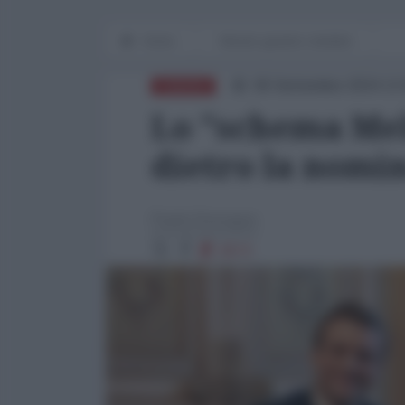
Home
Mondo grande e terribile
06 Settembre 2024 13
EUROPA
Lo "schema Melo
dietro la nomin
Paolo Desogus
3573