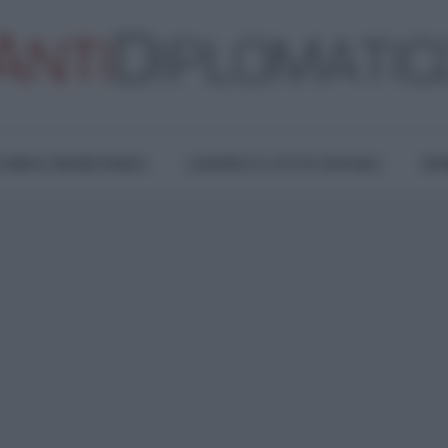
TURA E RESISTENZA
LAVORO E LOTTE SOCIALI
OPI