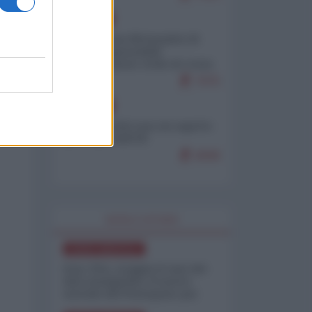
EUROPA
Petro accusa Netanyahu di
essere responsabile
"dell'invasione civile di Ceuta
da parte dei marocchini"
7075
EUROPA
Ceuta, perché non mi aspetto
più nulla dall'UE
6848
WORLD AFFAIRS
NORD-AMERICA
Iran-USA, scoppia il caso dei
dati manipolati: il nuovo
metodo del Pentagono per
minimizzare le perdite