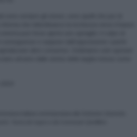
ali sono sempre gli stessi, sono quelli che pur di
 riforma che ridistribuisce la ricchezza verso il basso
sinistra può forse aprirsi uno spiraglio: il colpo di
 conseguenze e seppure dall’opposizione i partiti
apitalizzare altro consenso. Dobbiamo solo sperare
cciano attrarre dalle sirene delle larghe intese come
 2024
etteratura italiana contemporanea alla Sorbonne Université,
lini. Teoria del segno e del cinema
per Quodlibet.