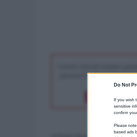
I nostri articoli saranno gratu
preserva la libera infor
Do Not Pr
Dona 1€
Don
If you wish 
sensitive in
confirm your
Please note
based ads b
di Paolo Desogus*