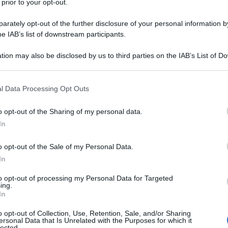
 prior to your opt-out.
rately opt-out of the further disclosure of your personal information by
he IAB’s list of downstream participants.
noi si aspettavano. Il presidente Macron ha affidato
tion may also be disclosed by us to third parties on the IAB’s List of 
 that may further disclose it to other third parties.
l governo. L’incarico è stato dato a Michel Barnier,
ome il “negoziatore della Brexit”. È stato anche più
 that this website/app uses one or more Google services and may gath
l Data Processing Opt Outs
including but not limited to your visit or usage behaviour. You may click 
lle spalle una lunga carriera come parlamentare e
 to Google and its third-party tags to use your data for below specifi
tissimo, ma non è nemmeno uno qualsiasi.
o opt-out of the Sharing of my personal data.
ogle consent section.
In
da una serie di consultazioni con Sarkozy, segno
o opt-out of the Sale of my Personal Data.
e laboriosa, sebbene ufficialmente Macron abbia
In
 governo guidato dalla sinistra uscita vincente. Si
to opt-out of processing my Personal Data for Targeted
, di semplice melina.
ing.
In
possiamo ricavare tre significati. In primo luogo è
o opt-out of Collection, Use, Retention, Sale, and/or Sharing
eismo. Barnier è un uomo di fiducia di Bruxelles, ne
ersonal Data that Is Unrelated with the Purposes for which it
lected.