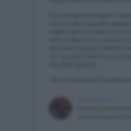
Due considerazioni rapide: i liber
stare in sella e impedire qualsiasi
si alleerebbero col diavolo; per la 
mano di Macron non sarà privo di
del Front Populaire potrebbero c
che i governisti del Psf non si fa
dei piddini qualsiasi.
*Post Facebook del 6 settembre
PAOLO DESOGUS
Professore associato di l
autore di
Laboratorio Paso