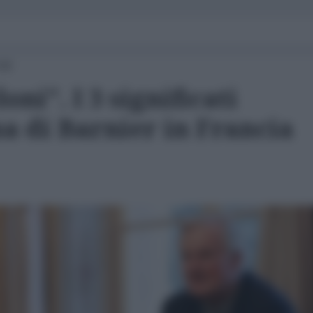
:00
ni". I 3 significati
a di Barnier in Francia