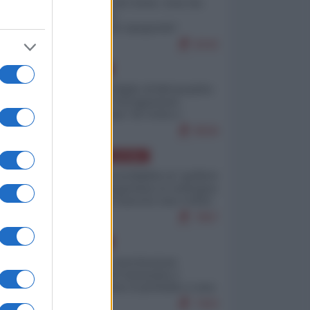
Invasione di Ceuta: cosa sta
accadendo
nell'enclave spagnola?
9242
EUROPA
Quando il figlio di Netanyahu
incitava "l'occupazione
musulmana" di Ceuta e
Melilla
8558
AMERICA LATINA
Dalla Convertibilità al "grillete
fiscal": l'Argentina si consegna
ai mercati (ancora una volta)
7867
EUROPA
Mosca: le esercitazioni
nucleari di Germania e
Francia sono il preludio a una
guerra contro la Russia
7403