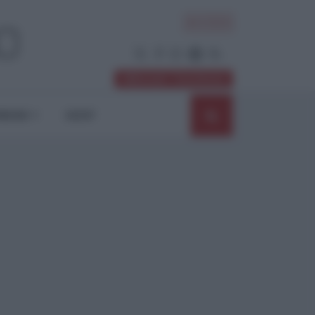
ACCEDI
Abbonati / Sostienici
NIONI
SHOP