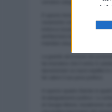
verranno sdoganati con il loro so
authenti
È questo forse il punto più dole
veramente creare un fronte repub
estiva a cui potevano credere gli 
antifascista solo per raggranellar
mandato una parvenza di moder
La grande attenzione dei potenta
far intendere che il vento è camb
riposizionato su nuovi equilibri in
far valere il suo peso politico.
In questo quadro Barnier in quanto
di adeguamento politico. Lo schema
di Giorgia Meloni, inizialmente an
una pedina importante del siste