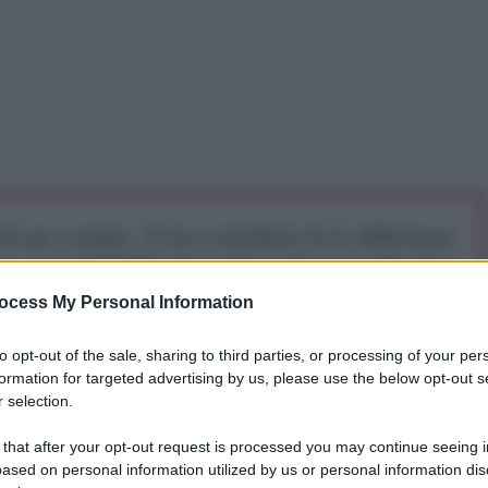
iti per sempre. Il tuo contributo fa la differenza:
mazione. L'ANTIDIPLOMATICO SEI ANCHE TU!
ocess My Personal Information
a 5€
Dona 15€
Scegli importo
to opt-out of the sale, sharing to third parties, or processing of your per
formation for targeted advertising by us, please use the below opt-out s
 selection.
 that after your opt-out request is processed you may continue seeing i
ased on personal information utilized by us or personal information dis