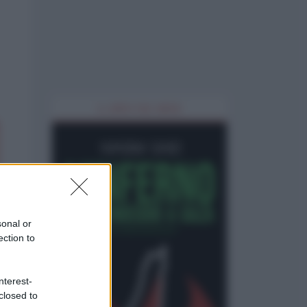
IL LIBRO DEL MESE
sonal or
ection to
nterest-
closed to