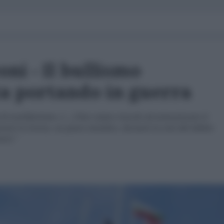
ni - Il bullismo
ta portando in guerra
 di neoliberismo. [....] Non siamo riusciti ad armonizzare il
nte la Grecia, un paese membro, durante la crisi del debito
rci."