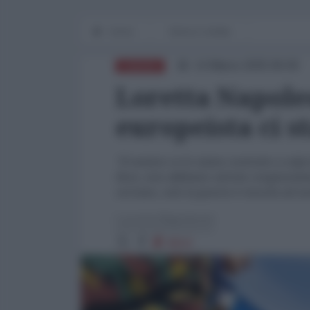
Home
Storia in diretta
14 Marzo 2025 06:00
EUROPA
Loretta Napoleo
europeista ci s
"Il nemico ce lo siamo costruito a colpi
fisco, non abbiamo salvato congiuntame
sovrano, solo la guerra è riuscita ad uni
Loretta Napoleoni
8610