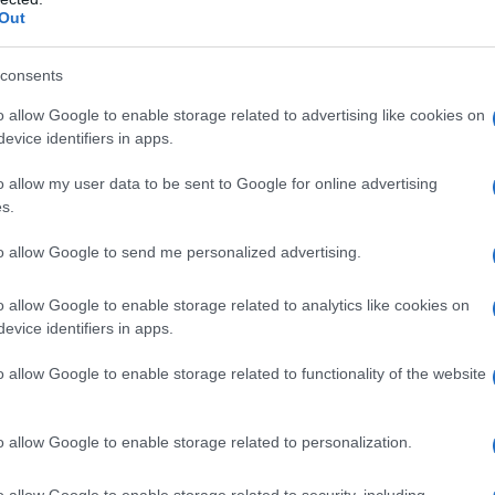
Out
oscienza su come questo continente sanguinario stia
uale fenomeno catartico, unica azione in grado di
consents
o allow Google to enable storage related to advertising like cookies on
evice identifiers in apps.
colpi di neoliberismo, una dottrina abbracciata
iberal,
ed i mattoni sono stati l’abbandono delle lotte
o allow my user data to be sent to Google for online advertising
ers of the universe
di Wall Street, le illusioni
s.
ve che consumiamo come caramelle, la gig economy,
to allow Google to send me personalized advertising.
i dello spazio. Sono loro i nostri eroi, i bulletti del
o allow Google to enable storage related to analytics like cookies on
evice identifiers in apps.
 verso la guerra è tutta maschile e le poche donne
o allow Google to enable storage related to functionality of the website
ntaloni. Forse l’unica speranza in questa faste in cui
 siamo noi, le donne. Da noi si deve levare la voce
o allow Google to enable storage related to personalization.
 vuole vedere i padri, i mariti, i figli, i nipoti
o allow Google to enable storage related to security, including