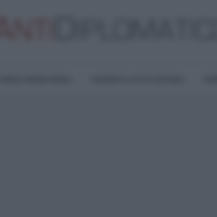
TURA E RESISTENZA
LAVORO E LOTTE SOCIALI
OPI