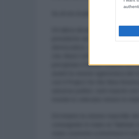
authenti
Su di noi ricade la responsabilita’
Ed allora diciamolo. La guerra in 
presidente americano affetto da s
democratico, quello di Bill Clinto
che rifiutò l’offerta di Putin di e
precipitare il Medio Oriente nel ca
avanti la visione egemonica del 
con il Project for the New Ameri
universe politici, tutti maschi co
mondo lo volevano tenere in man
Ed intanto la visione maschile 
consegnate in mano ai Talebani 
state costrette a rimettersi il ve