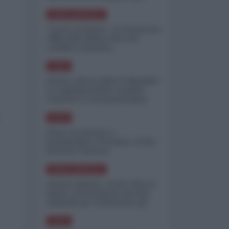
minimizzare le perdite
NORD-AMERICA
"Scorte al limite": il retroscena
CNN sulla difesa USA nel
conflitto iraniano
ASIA
Yemen, blocco Bab el-Mandab:
Le superpetroliere saudite
costrette a circumnavigare
l'Africa
ASIA
l'Iran era pronto a
bombardare l'Ucraina, cos'ha
fermato l'attacco
NORD-AMERICA
Guerra all'Iran, scorte USA al
limite: il Pentagono investe
miliardi per ricostituire gli
arsenali
ASIA