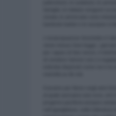
palestinesi, le sudanesi, le yemen
famiglie; le italiane vengono uccis
strada; le americane sono imbamb
bambole barbie e le europee si il
L’emancipazione femminile è l’altr
viene messo fuori legge, i giovan
piu’ capaci di fare sesso, il telef
di vendere l’amore vero ci regalan
individui disperati come noi e la 
martella su tik-tok.
Eravamo piu’ libere negli anni Se
al quale avevamo una voce, ed il 
progetto pacifista europeo andass
sull’uguaglianza, sulla tolleranza d