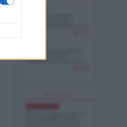
EUROPA
Mosca: le esercitazioni
nucleari di Germania e
Francia sono il preludio a una
guerra contro la Russia
7375
EUROPA
Petro accusa Netanyahu di
essere responsabile
"dell'invasione civile di Ceuta
da parte dei marocchini"
7053
WORLD AFFAIRS
NORD-AMERICA
Iran-USA, scoppia il caso dei
dati manipolati: il nuovo
metodo del Pentagono per