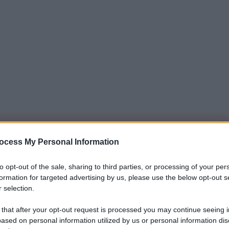
iti per sempre. Il tuo contributo fa la differenza:
ocess My Personal Information
mazione. L'ANTIDIPLOMATICO SEI ANCHE TU!
to opt-out of the sale, sharing to third parties, or processing of your per
formation for targeted advertising by us, please use the below opt-out s
 selection.
a 5€
Dona 15€
Scegli importo
 that after your opt-out request is processed you may continue seeing i
ased on personal information utilized by us or personal information dis