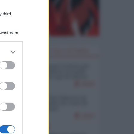
 third
Downstream
er and store
I PIÙ LETTI DELLA SETTIMANA
to grant or
ed purposes
Restare umani: la forma più
alta di ribellione al mondo
distopico di oggi (di Alberto
Bradanini)
20939
Ceuta: perché il Marocco fa
con noi quello che vuole (di
Alberto Negri)
12523
EUROPA