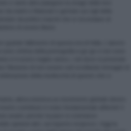
ite e tante altre piangono la strage delle loro
e da mariti e fidanzati e gettate sui cigli della
olate da politici maschi che si circondano di
ludono di essere libere.
o grande fallimento di questa era di follia. L’aborto
i sono vittima della pornografia a go-go e non sono
onino è il nostro miglior amico, i siti dove si pretende
o l’illusione di non essere soli scrollando immagini di
celebrazione della mediocrità di queste vite ci
ttanta, allora esisteva un movimento globale dentro
nostro contributo è stato fondamentale affinché’ il
e avanti, perche’ la pace si costruisce
elle opinioni altri, sul rispetto reciproco. Oggi la