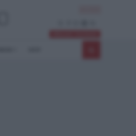
ACCEDI
Abbonati / Sostienici
NIONI
SHOP