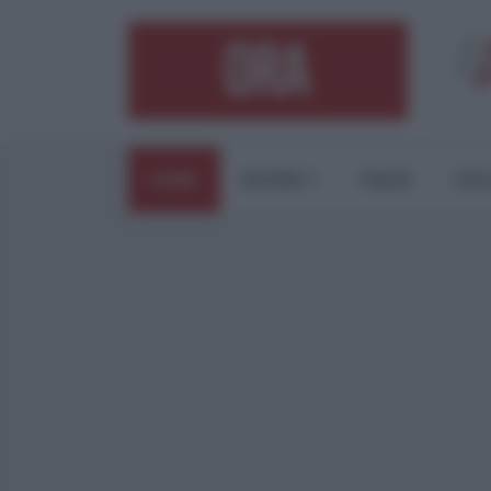
HOME
ESTERI
ITALIA
CUL