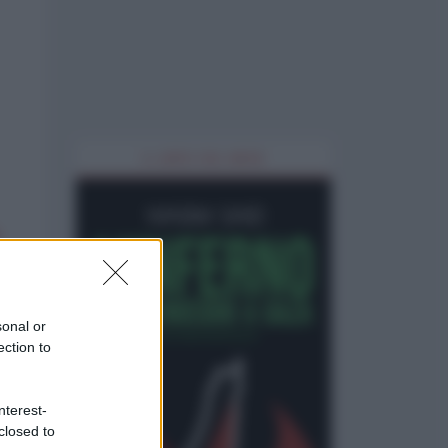
IL LIBRO DEL MESE
sonal or
ection to
nterest-
closed to