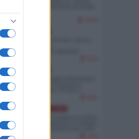
Quali sarebbero le “vittorie
ucraine” decantate dai media
italici?
11009
EUROPA
Invasione di Ceuta: cosa sta
accadendo
nell'enclave spagnola?
9226
EUROPA
Quando il figlio di Netanyahu
incitava "l'occupazione
musulmana" di Ceuta e
Melilla
8501
AMERICA LATINA
Dalla Convertibilità al "grillete
fiscal": l'Argentina si consegna
ai mercati (ancora una volta)
7830