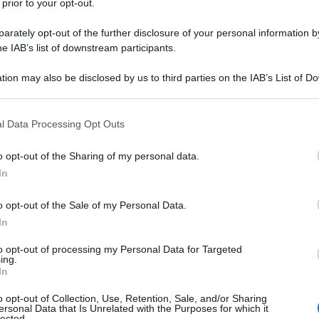
 prior to your opt-out.
rately opt-out of the further disclosure of your personal information by
plomatico
he IAB’s list of downstream participants.
tion may also be disclosed by us to third parties on the IAB’s List of 
 that may further disclose it to other third parties.
a alla guida del mondo. C’e’ voluto quasi un secolo ma
derà in piazza con le bandiere dell’Unione Europea
 that this website/app uses one or more Google services and may gath
l Data Processing Opt Outs
including but not limited to your visit or usage behaviour. You may click 
cifico
dell’Europa è fallito perche’ l’Europa vuole
 to Google and its third-party tags to use your data for below specifi
cato comune era quello di unirci per cancellare la
o opt-out of the Sharing of my personal data.
ogle consent section.
In
 Mentre precipitiamo nel buio del riarmamento e ci
a rimette in moto l’industria bellica, domandiamoci
o opt-out of the Sale of my Personal Data.
è troppo chiedere di farlo?
In
to opt-out of processing my Personal Data for Targeted
iti dal falso orgoglio europeo eccoci pronti a
ing.
In
nario politico. Per svegliarci dall’incubo
 buona dose di film del neorealismo, una scorpacciata
o opt-out of Collection, Use, Retention, Sale, and/or Sharing
ersonal Data that Is Unrelated with the Purposes for which it
econda guerra mondiale, una full immersion sulla
lected.