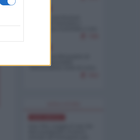
EUROPA
Mosca: le esercitazioni
nucleari di Germania e
Francia sono il preludio a una
guerra contro la Russia
7386
EUROPA
Petro accusa Netanyahu di
essere responsabile
"dell'invasione civile di Ceuta
da parte dei marocchini"
7062
WORLD AFFAIRS
NORD-AMERICA
Iran-USA, scoppia il caso dei
dati manipolati: il nuovo
metodo del Pentagono per