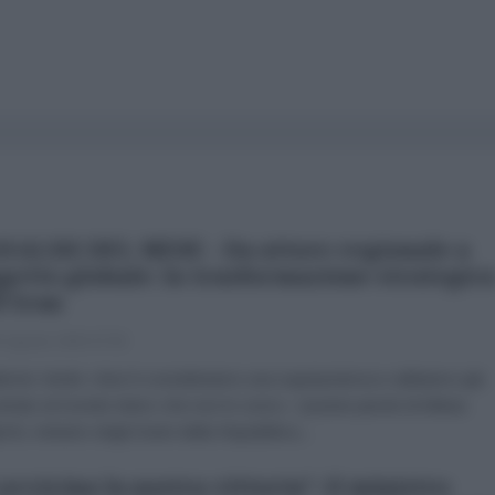
NALISI DEL MESE - Da attore regionale a
getto globale: la trasformazione strategic
l'Iran
 Agosto 2026 07:00
brizio Verde «Non li consideriamo una superpotenza e abbiamo già
trato al mondo intero che non lo sono». Queste parole di Abbas
chi, ministro degli Esteri della Repubblica...
 avvicina la nostra vittoria": il ministro