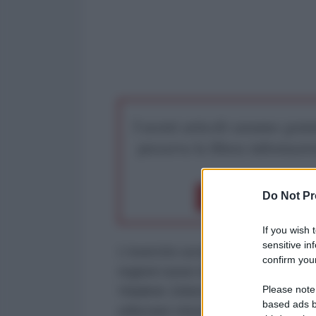
I nostri articoli saranno gratu
preserva la libera infor
Do Not Pr
Dona 1€
Don
If you wish 
sensitive in
L'esercito ucraino ha lanciato mis
confirm your
regioni russe di Kursk e Krasnod
Please note
Vladimir Zelensky ha dichiarato d
based ads b
utilizzare missili a lungo raggio c