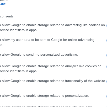
Out
consents
articles/2024-11-20/ukraine-fires-uk-storm-
st-time
o allow Google to enable storage related to advertising like cookies on
evice identifiers in apps.
o allow my user data to be sent to Google for online advertising
IDIPLOMATICO
s.
stata registrata in data 08/09/2015 presso il Tribunale civile di
to allow Google to send me personalized advertising.
gistro di stampa. Per ogni informazione, richiesta, consiglio e
ico.it
o allow Google to enable storage related to analytics like cookies on
evice identifiers in apps.
o allow Google to enable storage related to functionality of the website
ATTENZIONE!
o allow Google to enable storage related to personalization.
r reagire alla dittatura degli algoritmi.
o allow Google to enable storage related to security, including