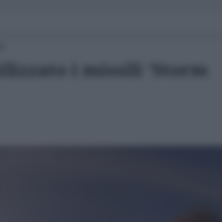
00
lizzato i missili ‘Storm