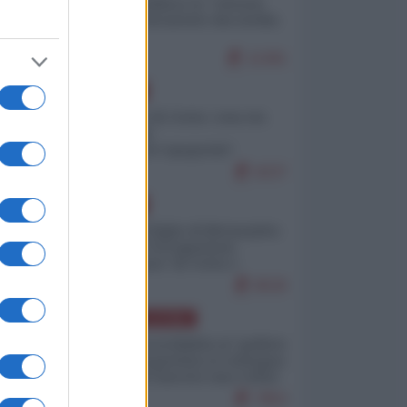
Quali sarebbero le “vittorie
ucraine” decantate dai media
italici?
11391
EUROPA
Invasione di Ceuta: cosa sta
accadendo
nell'enclave spagnola?
9237
EUROPA
Quando il figlio di Netanyahu
incitava "l'occupazione
musulmana" di Ceuta e
Melilla
8530
AMERICA LATINA
Dalla Convertibilità al "grillete
fiscal": l'Argentina si consegna
ai mercati (ancora una volta)
7853