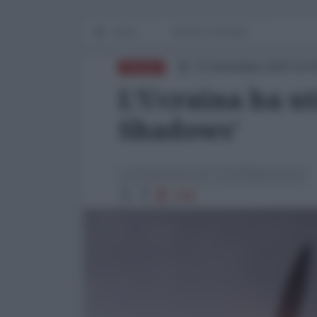
Home
WORLD AFFAIRS
21 Novembre 2024 10:
RUSSIA
L’Ucraina ha uti
Shadows’
La Redazione de l'AntiDiplomatico
1486