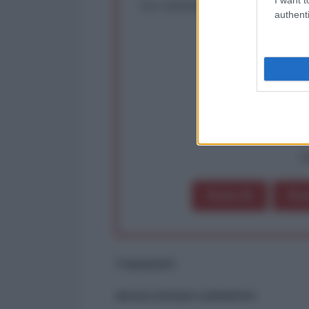
La censura imposta a l'Ant
authenti
Rivendica un
Partecip
op
Dona 1€
Don
Commenti
ancora nessun commento