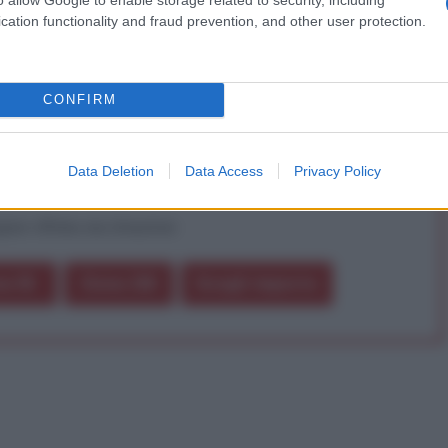
iDiplomatico lede un tuo diritto fondamentale.
cation functionality and fraud prevention, and other user protection.
a vera informazione pluralista.
a alla nostra Lunga Marcia.
CONFIRM
Abbonati!
Data Deletion
Data Access
Privacy Policy
pure effettua una donazione
a 5€
Dona 15€
Scegli importo