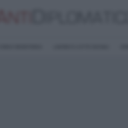
TURA E RESISTENZA
LAVORO E LOTTE SOCIALI
OPI