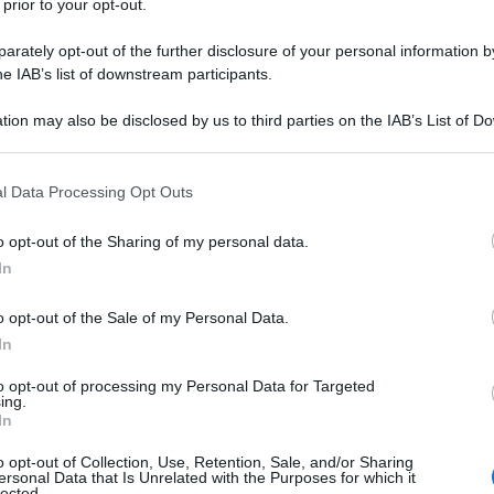
 prior to your opt-out.
 attacchi costituirebbero un coinvolgimento diretto
rately opt-out of the further disclosure of your personal information by
he IAB’s list of downstream participants.
tro della Difesa britannico, John Healey, ha dichiarato
do il proprio sostegno all'Ucraina. Londra sostiene
tion may also be disclosed by us to third parties on the IAB’s List of 
ili "Storm Shadow" come risposta alle accuse
 that may further disclose it to other third parties.
uppe nordcoreane nella regione di Kursk.
 that this website/app uses one or more Google services and may gath
l Data Processing Opt Outs
including but not limited to your visit or usage behaviour. You may click 
 to Google and its third-party tags to use your data for below specifi
i considerano questa mossa come un'escalation da
o opt-out of the Sharing of my personal data.
ogle consent section.
cora fornita una conferma ufficiale riguardo alle
In
 missili da parte dell'Ucraina, ma sono stati segnalati
o opt-out of the Sale of my Personal Data.
lla regione russa di Bryansk.
In
iana de l'AntiDiplomatico dedicata ai nostri
to opt-out of processing my Personal Data for Targeted
ing.
In
o opt-out of Collection, Use, Retention, Sale, and/or Sharing
ersonal Data that Is Unrelated with the Purposes for which it
lected.