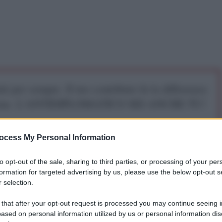
iti per sempre. Il tuo contributo fa la differenza:
mazione. L'ANTIDIPLOMATICO SEI ANCHE TU!
ocess My Personal Information
a 5€
Dona 15€
Scegli importo
to opt-out of the sale, sharing to third parties, or processing of your per
formation for targeted advertising by us, please use the below opt-out s
sili a lungo raggio forniti dal Regno Unito contro le
 selection.
ar. Questo avviene dopo che il leader ucraino
 that after your opt-out request is processed you may continue seeing i
i aver ottenuto il permesso da Paesi occidentali per
ased on personal information utilized by us or personal information dis
ontro la Russia.