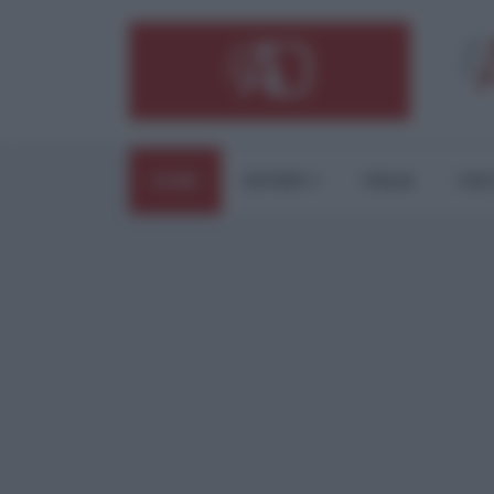
HOME
ESTERI
ITALIA
CUL