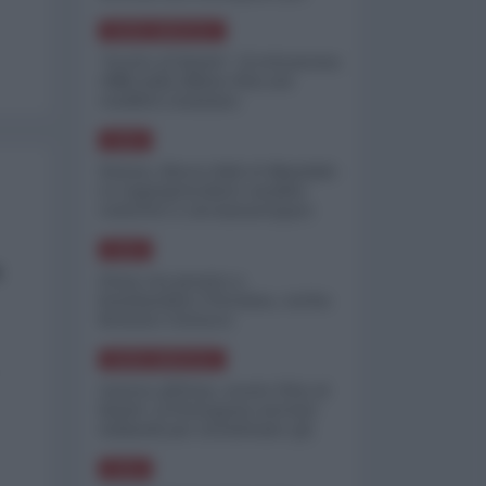
minimizzare le perdite
NORD-AMERICA
"Scorte al limite": il retroscena
CNN sulla difesa USA nel
conflitto iraniano
ASIA
Yemen, blocco Bab el-Mandab:
Le superpetroliere saudite
costrette a circumnavigare
l'Africa
ASIA
a
l'Iran era pronto a
bombardare l'Ucraina, cos'ha
fermato l'attacco
NORD-AMERICA
Guerra all'Iran, scorte USA al
limite: il Pentagono investe
miliardi per ricostituire gli
arsenali
ASIA