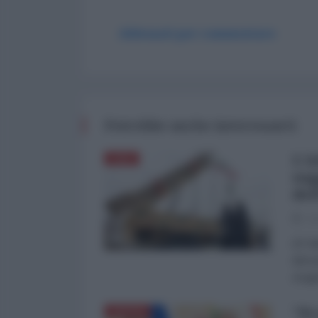
Abbonati per commentare
Potrebbe anche interessarti
L'A
ASIA
sog
del
03
di Fa
dimos
Aragh
"Si
RUSSIA