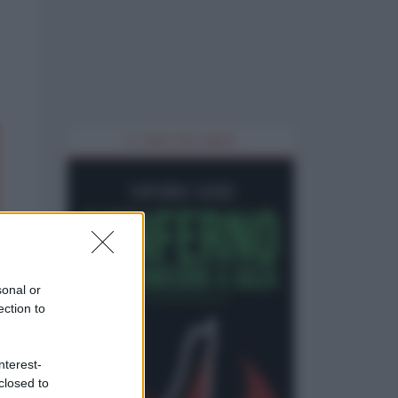
IL LIBRO DEL MESE
sonal or
ection to
nterest-
closed to