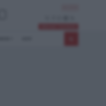
ACCEDI
Abbonati / Sostienici
NIONI
SHOP