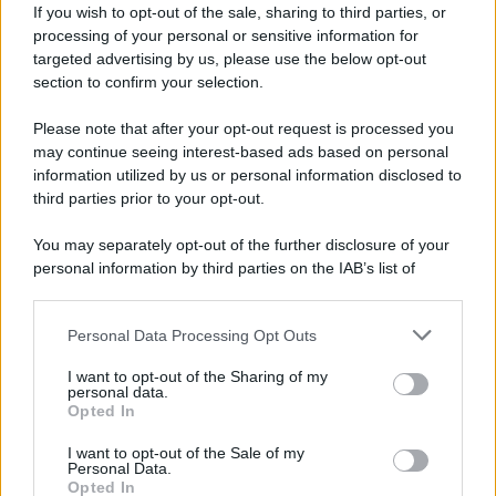
If you wish to opt-out of the sale, sharing to third parties, or
#
EXODUS
processing of your personal or sensitive information for
targeted advertising by us, please use the below opt-out
section to confirm your selection.
di Michelangelo Severgnini
Please note that after your opt-out request is processed you
may continue seeing interest-based ads based on personal
information utilized by us or personal information disclosed to
third parties prior to your opt-out.
La Trilogia del Rimosso di Michelangelo
Severgnini, prodotta da l'AntiDiplomatico,
You may separately opt-out of the further disclosure of your
interamente in chiaro
personal information by third parties on the IAB’s list of
downstream participants.
24 Luglio 2026 15:49
Personal Data Processing Opt Outs
This information may also be disclosed by us to third parties
on the IAB’s List of Downstream Participants that may further
I want to opt-out of the Sharing of my
disclose it to other third parties.
personal data.
#
GENERAZIONE
ANTIDIPLOMATICA
Opted In
Please note that this website/app uses one or more Google
services and may gather and store information including but
I want to opt-out of the Sale of my
Personal Data.
not limited to your visit or usage behaviour. You may click to
Opted In
grant or deny consent to Google and its third-party tags to