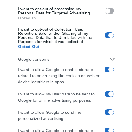
use your data for below specified purposes in below Google
I want to opt-out of processing my
consent section.
Personal Data for Targeted Advertising.
Opted In
I want to opt-out of Collection, Use,
Berlino salva la privacy delle chat online –
Retention, Sale, and/or Sharing of my
ma il rischio censura resta all’orizzonte
Personal Data that Is Unrelated with the
Purposes for which it was collected.
17 Ottobre 2025 13:00
Opted Out
Google consents
I want to allow Google to enable storage
#
UNA
FINESTRA
APERTA
related to advertising like cookies on web or
device identifiers in apps.
Una finestra aperta
I want to allow my user data to be sent to
Google for online advertising purposes.
I want to allow Google to send me
personalized advertising.
La governance cinese vista dai
rappresentanti italiani e la visione dello
I want to allow Google to enable storage