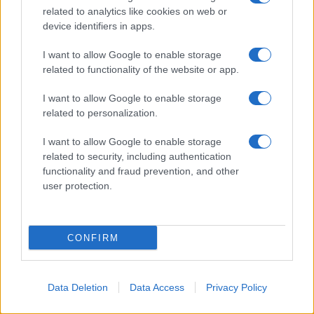
sviluppo comune sino-italiano
related to analytics like cookies on web or
device identifiers in apps.
06 Agosto 2026 08:00
I want to allow Google to enable storage
related to functionality of the website or app.
#
SCELTI
DAL
PEOPLE'S
DAILY
I want to allow Google to enable storage
related to personalization.
I want to allow Google to enable storage
related to security, including authentication
functionality and fraud prevention, and other
user protection.
Registro di ispezione di un drone
CONFIRM
intelligente
30 Luglio 2026 09:00
Data Deletion
Data Access
Privacy Policy