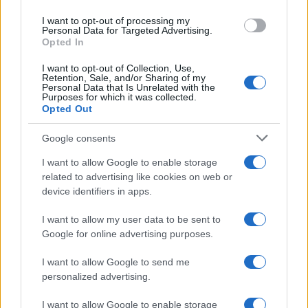
use your data for below specified purposes in below Google
I want to opt-out of processing my
consent section.
Personal Data for Targeted Advertising.
Opted In
I want to opt-out of Collection, Use,
Retention, Sale, and/or Sharing of my
Personal Data that Is Unrelated with the
Purposes for which it was collected.
Opted Out
Google consents
I want to allow Google to enable storage
related to advertising like cookies on web or
device identifiers in apps.
I want to allow my user data to be sent to
Google for online advertising purposes.
#
GEOGRAFIE
DEL
POTERE
I want to allow Google to send me
personalized advertising.
di Fabio Massimo Paernti
I want to allow Google to enable storage