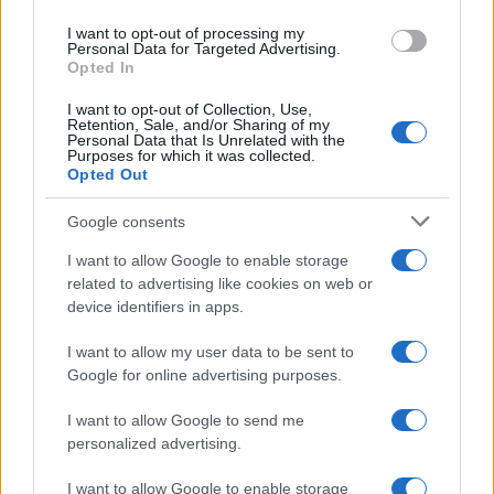
use your data for below specified purposes in below Google
I want to opt-out of processing my
consent section.
#
LA
BELT
AND
ROAD
INITIATIVE
Personal Data for Targeted Advertising.
Opted In
I want to opt-out of Collection, Use,
Retention, Sale, and/or Sharing of my
Personal Data that Is Unrelated with the
Purposes for which it was collected.
Opted Out
Google consents
Yunnan: Dove il tè incontra il caffè e la
I want to allow Google to enable storage
macadamia profuma di futuro
related to advertising like cookies on web or
device identifiers in apps.
27 Ottobre 2025 10:00
I want to allow my user data to be sent to
Google for online advertising purposes.
#
I
MEDIA
ALLA
GUERRA
I want to allow Google to send me
personalized advertising.
di Francesco Santoianni
I want to allow Google to enable storage