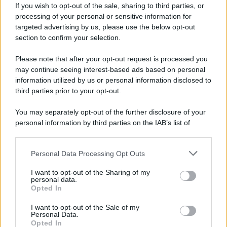
Il vero senso, e la prospettiva autentica,
If you wish to opt-out of the sale, sharing to third parties, or
della legge sulla promozione del
processing of your personal or sensitive information for
progresso e dell’unità etnica
targeted advertising by us, please use the below opt-out
03 Agosto 2026 14:00
section to confirm your selection.
Please note that after your opt-out request is processed you
may continue seeing interest-based ads based on personal
#
SCELTI
DAL
PEOPLE'S
DAILY
information utilized by us or personal information disclosed to
third parties prior to your opt-out.
You may separately opt-out of the further disclosure of your
personal information by third parties on the IAB’s list of
downstream participants.
Personal Data Processing Opt Outs
This information may also be disclosed by us to third parties
on the IAB’s List of Downstream Participants that may further
I want to opt-out of the Sharing of my
disclose it to other third parties.
Registro di ispezione di un drone
personal data.
intelligente
Opted In
Please note that this website/app uses one or more Google
30 Luglio 2026 09:00
services and may gather and store information including but
I want to opt-out of the Sale of my
Personal Data.
not limited to your visit or usage behaviour. You may click to
Opted In
grant or deny consent to Google and its third-party tags to