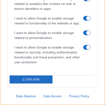
related to analytics like cookies on web or
20 Luglio 2026 10:00
device identifiers in apps.
I want to allow Google to enable storage
related to functionality of the website or app.
#
EDITORIALI
I want to allow Google to enable storage
related to personalization.
I want to allow Google to enable storage
related to security, including authentication
functionality and fraud prevention, and other
user protection.
Beppe Grillo e il socialismo con
caratteristiche italiane
CONFIRM
30 Luglio 2026 09:00
Data Deletion
Data Access
Privacy Policy