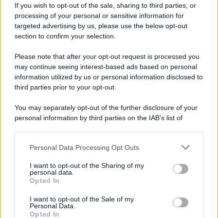
If you wish to opt-out of the sale, sharing to third parties, or
processing of your personal or sensitive information for
targeted advertising by us, please use the below opt-out
section to confirm your selection.
Please note that after your opt-out request is processed you
may continue seeing interest-based ads based on personal
information utilized by us or personal information disclosed to
third parties prior to your opt-out.
You may separately opt-out of the further disclosure of your
personal information by third parties on the IAB’s list of
downstream participants.
Personal Data Processing Opt Outs
This information may also be disclosed by us to third parties
on the IAB’s List of Downstream Participants that may further
I want to opt-out of the Sharing of my
#
GEOGRAFIE
DEL
POTERE
disclose it to other third parties.
personal data.
Opted In
Please note that this website/app uses one or more Google
services and may gather and store information including but
di Fabio Massimo Paernti
I want to opt-out of the Sale of my
Personal Data.
not limited to your visit or usage behaviour. You may click to
Opted In
grant or deny consent to Google and its third-party tags to