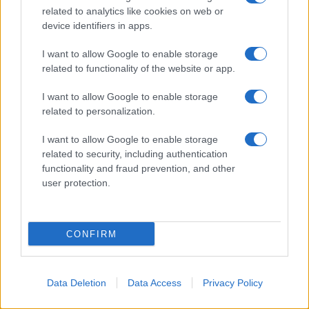
di Fabrizio Verde
related to analytics like cookies on web or
device identifiers in apps.
I want to allow Google to enable storage
related to functionality of the website or app.
Dalla Convertibilità al "grillete fiscal":
I want to allow Google to enable storage
l'Argentina si consegna ai mercati (ancora
related to personalization.
una volta)
01 Agosto 2026 19:07
I want to allow Google to enable storage
related to security, including authentication
functionality and fraud prevention, and other
user protection.
#
ECONOMIA
E
DINTORNI
CONFIRM
di Giuseppe Masala
Data Deletion
Data Access
Privacy Policy