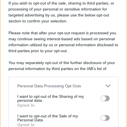
"dell'invasione civile di Ceuta da parte dei
If you wish to opt-out of the sale, sharing to third parties, or
marocchini"
processing of your personal or sensitive information for
targeted advertising by us, please use the below opt-out
section to confirm your selection.
Please note that after your opt-out request is processed you
may continue seeing interest-based ads based on personal
information utilized by us or personal information disclosed to
third parties prior to your opt-out.
You may separately opt-out of the further disclosure of your
personal information by third parties on the IAB’s list of
downstream participants.
Personal Data Processing Opt Outs
This information may also be disclosed by us to third parties
on the IAB’s List of Downstream Participants that may further
I want to opt-out of the Sharing of my
disclose it to other third parties.
personal data.
Opted In
Please note that this website/app uses one or more Google
services and may gather and store information including but
I want to opt-out of the Sale of my
Personal Data.
not limited to your visit or usage behaviour. You may click to
Opted In
grant or deny consent to Google and its third-party tags to