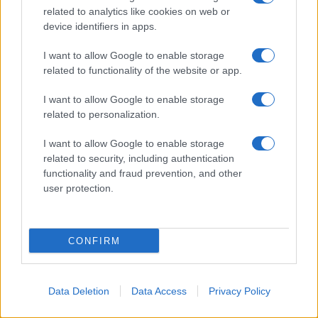
related to analytics like cookies on web or
"Mentre noi giochiamo con i chatbot, la
device identifiers in apps.
Cina si è presa il futuro dell'IA" (VIDEO)
24 Giugno 2026 08:00
I want to allow Google to enable storage
related to functionality of the website or app.
I want to allow Google to enable storage
#
RETHINK.POWER
related to personalization.
I want to allow Google to enable storage
di Alessandro Bartoloni
related to security, including authentication
functionality and fraud prevention, and other
user protection.
Come finirebbe una guerra tra UE e
CONFIRM
Russia? Tre scenari per il 2030 (e le
alternative alla linea dura)
20 Luglio 2026 10:00
Data Deletion
Data Access
Privacy Policy