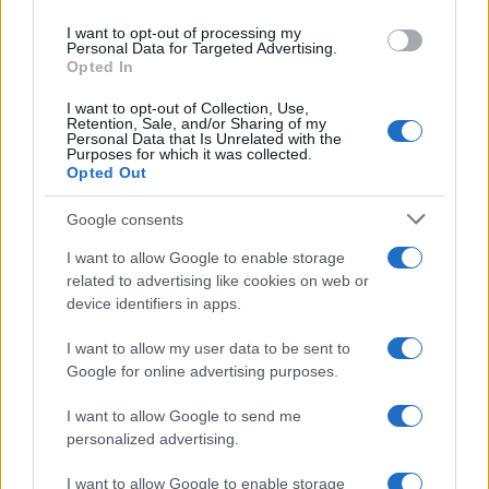
use your data for below specified purposes in below Google
I want to opt-out of processing my
consent section.
Personal Data for Targeted Advertising.
Opted In
I want to opt-out of Collection, Use,
Retention, Sale, and/or Sharing of my
Personal Data that Is Unrelated with the
Purposes for which it was collected.
Opted Out
Google consents
I want to allow Google to enable storage
related to advertising like cookies on web or
#
GEOGRAFIE
DEL
POTERE
device identifiers in apps.
I want to allow my user data to be sent to
di Fabio Massimo Paernti
Google for online advertising purposes.
I want to allow Google to send me
personalized advertising.
I want to allow Google to enable storage