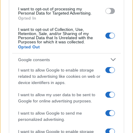
use your data for below specified purposes in below Google
I want to opt-out of processing my
#
STORIA
IN
DIRETTA
consent section.
Personal Data for Targeted Advertising.
Opted In
di Loretta Napoleoni
I want to opt-out of Collection, Use,
Retention, Sale, and/or Sharing of my
Personal Data that Is Unrelated with the
Purposes for which it was collected.
Opted Out
Google consents
"Black Rock non perde mai" – l'allarme di
I want to allow Google to enable storage
Volpi sulla bolla tecnologica
related to advertising like cookies on web or
27 Giugno 2026 16:24
device identifiers in apps.
I want to allow my user data to be sent to
Google for online advertising purposes.
#
MONDISUD
I want to allow Google to send me
personalized advertising.
di Fabrizio Verde
I want to allow Google to enable storage