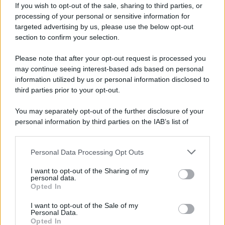
Russia? Tre scenari per il 2030 (e le
If you wish to opt-out of the sale, sharing to third parties, or
alternative alla linea dura)
processing of your personal or sensitive information for
targeted advertising by us, please use the below opt-out
20 Luglio 2026 10:00
section to confirm your selection.
Please note that after your opt-out request is processed you
may continue seeing interest-based ads based on personal
#
EDITORIALI
information utilized by us or personal information disclosed to
third parties prior to your opt-out.
You may separately opt-out of the further disclosure of your
personal information by third parties on the IAB’s list of
downstream participants.
Personal Data Processing Opt Outs
This information may also be disclosed by us to third parties
on the IAB’s List of Downstream Participants that may further
I want to opt-out of the Sharing of my
Beppe Grillo e il socialismo con
disclose it to other third parties.
personal data.
caratteristiche italiane
Opted In
Please note that this website/app uses one or more Google
30 Luglio 2026 09:00
services and may gather and store information including but
I want to opt-out of the Sale of my
Personal Data.
not limited to your visit or usage behaviour. You may click to
Opted In
grant or deny consent to Google and its third-party tags to