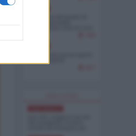
EUROPA
Petro accusa Netanyahu di
essere responsabile
"dell'invasione civile di Ceuta
da parte dei marocchini"
7083
EUROPA
Ceuta, perché non mi aspetto
più nulla dall'UE
6877
WORLD AFFAIRS
NORD-AMERICA
Iran-USA, scoppia il caso dei
dati manipolati: il nuovo
metodo del Pentagono per
minimizzare le perdite