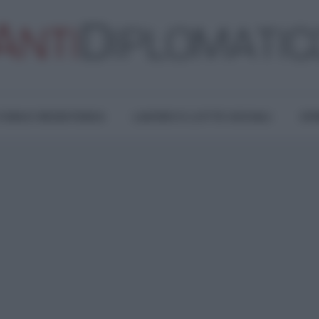
TURA E RESISTENZA
LAVORO E LOTTE SOCIALI
OPI