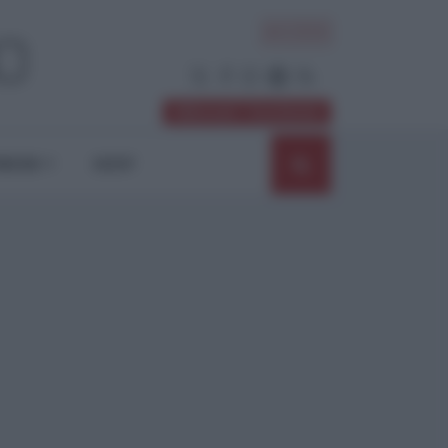
ACCEDI
Abbonati / Sostienici
NIONI
SHOP