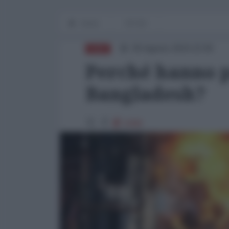
Home
OP-ED
05 Agosto 2024 22:00
ASIA
Perché hanno p
Bangladesh?
6368