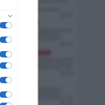
Invasione di Ceuta: cosa sta
accadendo
nell'enclave spagnola?
9251
EUROPA
Quando il figlio di Netanyahu
incitava "l'occupazione
musulmana" di Ceuta e
Melilla
8570
AMERICA LATINA
Dalla Convertibilità al "grillete
fiscal": l'Argentina si consegna
ai mercati (ancora una volta)
7876
EUROPA
Mosca: le esercitazioni
nucleari di Germania e
Francia sono il preludio a una
guerra contro la Russia
7433