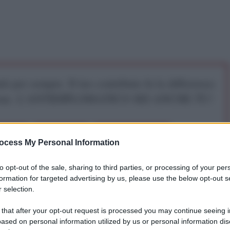
iti per sempre. Il tuo contributo fa la differenza:
mazione. L'ANTIDIPLOMATICO SEI ANCHE TU!
a 5€
Dona 15€
Scegli importo
ocess My Personal Information
to opt-out of the sale, sharing to third parties, or processing of your per
formation for targeted advertising by us, please use the below opt-out s
 selection.
 that after your opt-out request is processed you may continue seeing i
ased on personal information utilized by us or personal information dis