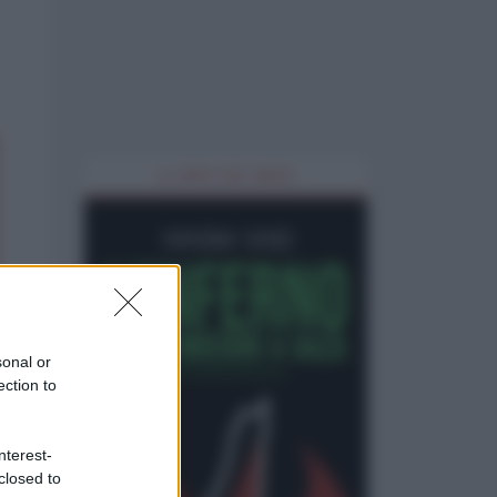
IL LIBRO DEL MESE
sonal or
ection to
nterest-
closed to