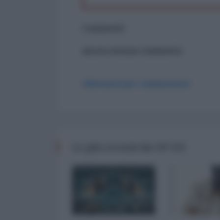
Commenti
ancora nessun commento
Abbonati per commentare
Le più recenti da OP-ED