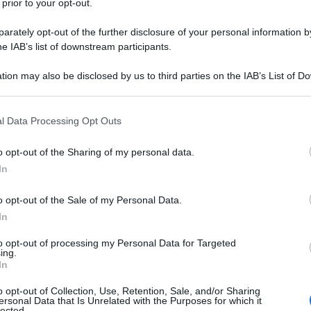
 prior to your opt-out.
rately opt-out of the further disclosure of your personal information by
gladesh sono iniziate come dimostrazioni legittime
he IAB’s list of downstream participants.
te trasformate in rivolte e non solo a causa della
tion may also be disclosed by us to third parties on the IAB’s List of 
 that may further disclose it to other third parties.
 stati presi di mira da una campagna di
 that this website/app uses one or more Google services and may gath
l Data Processing Opt Outs
i account di social media e bot, per lo più
including but not limited to your visit or usage behaviour. You may click 
 to Google and its third-party tags to use your data for below specifi
itanniche e statunitensi.
o opt-out of the Sharing of my personal data.
ogle consent section.
In
torie e ora stanno cercando di istigare alla violenza
o opt-out of the Sale of my Personal Data.
In
i statunitensi hanno investito molto nella
to opt-out of processing my Personal Data for Targeted
ing.
hanno finanziato ONG, hanno formato leader della
In
der studenteschi.
o opt-out of Collection, Use, Retention, Sale, and/or Sharing
ersonal Data that Is Unrelated with the Purposes for which it
lected.