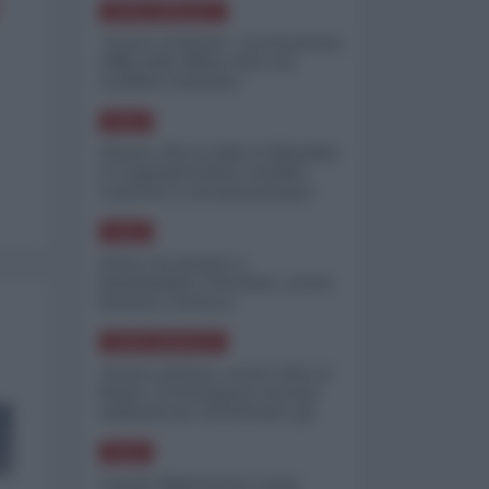
NORD-AMERICA
"Scorte al limite": il retroscena
CNN sulla difesa USA nel
conflitto iraniano
ASIA
Yemen, blocco Bab el-Mandab:
Le superpetroliere saudite
costrette a circumnavigare
l'Africa
ASIA
l'Iran era pronto a
bombardare l'Ucraina, cos'ha
fermato l'attacco
NORD-AMERICA
Guerra all'Iran, scorte USA al
limite: il Pentagono investe
miliardi per ricostituire gli
arsenali
ASIA
Canale diplomatico resta