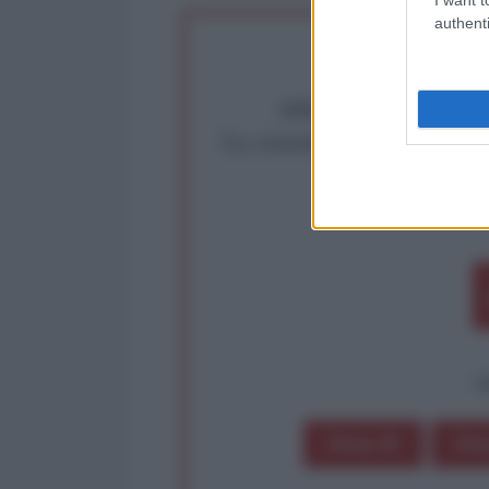
authenti
Abbiamo poco tempo pe
La censura imposta a l'Ant
Rivendica un
Partecip
op
Dona 1€
Don