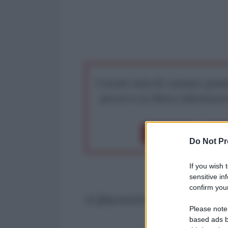
I nostri articoli saranno gratu
preserva la libera infor
Dona 1€
Don
Do Not Pr
If you wish 
sensitive in
confirm your
di @lauraruhk
Please note
based ads b