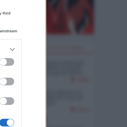
 third
Downstream
er and store
I PIÙ LETTI DELLA SETTIMANA
to grant or
ed purposes
Restare umani: la forma più
alta di ribellione al mondo
distopico di oggi (di Alberto
Bradanini)
22081
Ceuta: perché il Marocco fa
con noi quello che vuole (di
Alberto Negri)
12671
EUROPA