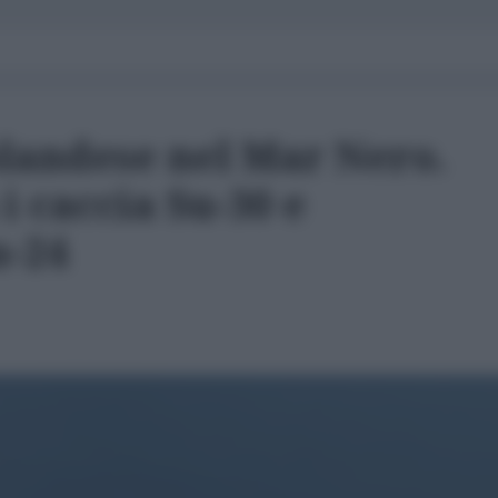
landese nel Mar Nero.
i caccia Su-30 e
u-24