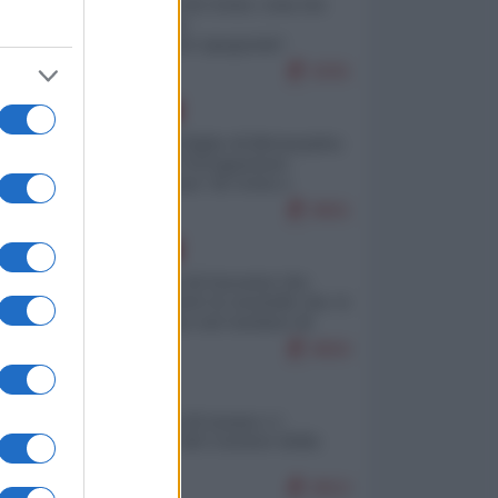
Invasione di Ceuta: cosa sta
accadendo
nell'enclave spagnola?
9291
EUROPA
Quando il figlio di Netanyahu
incitava "l'occupazione
musulmana" di Ceuta e
Melilla
8661
EUROPA
La mappa di Eurostat che
smonta tutte le storielle che vi
raccontano sul turismo di
massa
8650
ITALIA
Il turismo di massa e i
"risvegli" del Corriere della
sera
8553