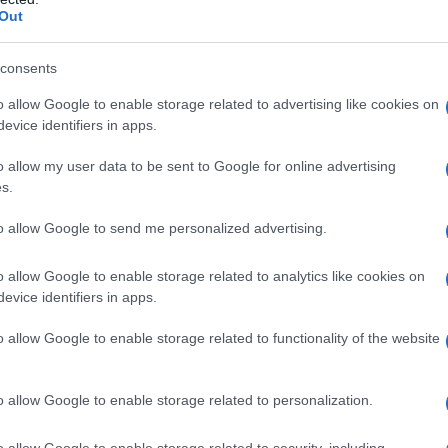
ione delle acque territoriali della Russia caccia
Out
 sono stati fatti decollare per volare vicino alla
i sicurezza", ha detto il ministero della Difesa,
consents
prontamente allontanata dal confine russo e ha
o allow Google to enable storage related to advertising like cookies on
.
evice identifiers in apps.
o allow my user data to be sent to Google for online advertising
nte le regole internazionali, ha affermato il
s.
to allow Google to send me personalized advertising.
opo aver svolto il loro lavoro.
o allow Google to enable storage related to analytics like cookies on
evice identifiers in apps.
i Bassi, invece, ha accusato i caccia russi di essersi
fregata olandese Evertsen nel Mar Nero, creando una
o allow Google to enable storage related to functionality of the website
 ministero l'incidente è avvenuto giovedì scorso,
a a sud-est della Crimea. "Gli aerei hanno
o allow Google to enable storage related to personalization.
n tra le 15:30 e le 20:30 ora locale", hanno
olandese.
o allow Google to enable storage related to security, including