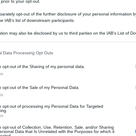
 prior to your opt-out.
 confini di Mosca con fare aggressivo.
rately opt-out of the further disclosure of your personal information by
he IAB’s list of downstream participants.
 olandese a muoversi verso lo stretto di Kerch e
 come da prassi in questi casi, a far decollare i suoi
tion may also be disclosed by us to third parties on the IAB’s List of 
 del confine. A renderlo noto è il ministero della
 that may further disclose it to other third parties.
zia Tass.
 that this website/app uses one or more Google services and may gath
l Data Processing Opt Outs
including but not limited to your visit or usage behaviour. You may click 
olandese afferma che i caccia russi hanno creato una
 to Google and its third-party tags to use your data for below specifi
o opt-out of the Sharing of my personal data.
ogle consent section.
ro sorvolando troppo da presso la la fregata The
In
ato il giorno successivo alla provocazione della nave
o opt-out of the Sale of my Personal Data.
largo della Crimea con intrusione nelle acque
In
to opt-out of processing my Personal Data for Targeted
ing.
flotta del Mar Nero per monitorare i movimenti delle
In
no stabilito che la fregata olandese The Evertsen
o opt-out of Collection, Use, Retention, Sale, and/or Sharing
rnazionali e ha iniziato a muoversi verso lo stretto
ersonal Data that Is Unrelated with the Purposes for which it
lected.