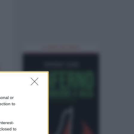
IL LIBRO DEL MESE
sonal or
ection to
nterest-
closed to