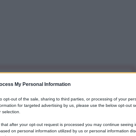
iti per sempre. Il tuo contributo fa la differenza:
ocess My Personal Information
mazione. L'ANTIDIPLOMATICO SEI ANCHE TU!
to opt-out of the sale, sharing to third parties, or processing of your per
formation for targeted advertising by us, please use the below opt-out s
a 5€
Dona 15€
Scegli importo
 selection.
 that after your opt-out request is processed you may continue seeing i
ased on personal information utilized by us or personal information dis
 e paesi NATO che continuano a muoversi