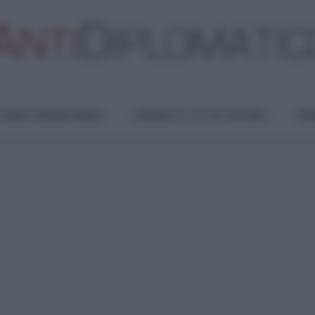
TURA E RESISTENZA
LAVORO E LOTTE SOCIALI
OPI