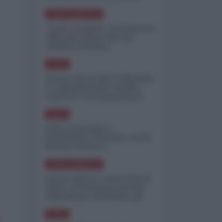
minimizzare le perdite
NORD-AMERICA
"Scorte al limite": il retroscena
CNN sulla difesa USA nel
conflitto iraniano
ASIA
Yemen, blocco Bab el-Mandab:
Le superpetroliere saudite
costrette a circumnavigare
l'Africa
ASIA
l'Iran era pronto a
bombardare l'Ucraina, cos'ha
fermato l'attacco
NORD-AMERICA
Guerra all'Iran, scorte USA al
limite: il Pentagono investe
miliardi per ricostituire gli
arsenali
ASIA