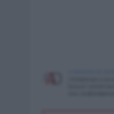
LA REDAZIONE DE L'ANT
L'AntiDiplomatico è una te
Roma al n° 162/2015 del re
critica: info@lantidiplomat