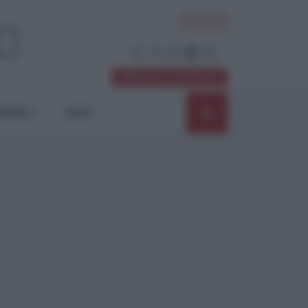
ACCEDI
Abbonati / Sostienici
NIONI
SHOP