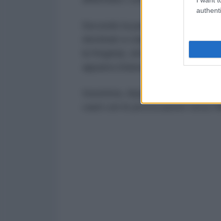
authenti
Secondo la parte olandese, "i cac
destinati a colpire bersagli dall'
la fregata), simulando attacchi". I
apparecchiature elettroniche dop
Insomma, dopo i britannici anche
cauti con le provocazioni verso