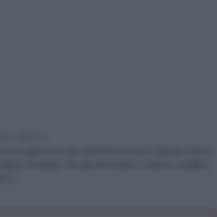
IDIPLOMATICO
stata registrata in data 08/09/2015 presso il Tribunale civile di
gistro di stampa. Per ogni informazione, richiesta, consiglio e
ico.it