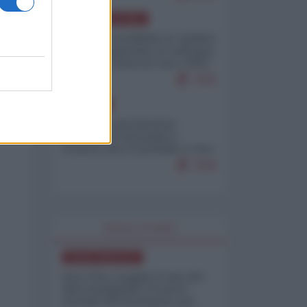
AMERICA LATINA
Dalla Convertibilità al "grillete
fiscal": l'Argentina si consegna
ai mercati (ancora una volta)
7930
EUROPA
Mosca: le esercitazioni
nucleari di Germania e
Francia sono il preludio a una
guerra contro la Russia
7508
WORLD AFFAIRS
NORD-AMERICA
Iran-USA, scoppia il caso dei
dati manipolati: il nuovo
metodo del Pentagono per