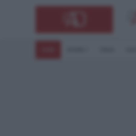
HOME
ESTERI
ITALIA
CUL