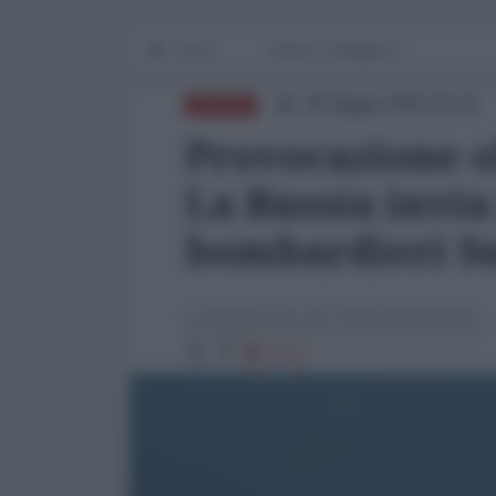
Home
Difesa e Intelligence
30 Giugno 2021 02:23
DIFESA
Provocazione o
La Russia invia 
bombardieri S
La Redazione de l'AntiDiplomatico
2713