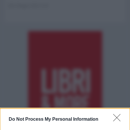
23 Maggio 2026 15:00
Do Not Process My Personal Information