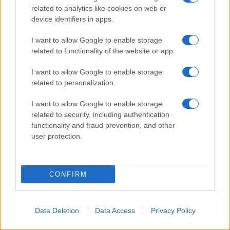
related to analytics like cookies on web or
device identifiers in apps.
I want to allow Google to enable storage
related to functionality of the website or app.
I want to allow Google to enable storage
I PIÙ LETTI DELLA SETTIMANA
related to personalization.
Restare umani: la forma più alta di ribellione al
I want to allow Google to enable storage
mondo distopico di oggi (di Alberto Bradanini)
related to security, including authentication
22033
functionality and fraud prevention, and other
user protection.
Ceuta: perché il Marocco fa con noi quello che vuole
(di Alberto Negri)
12658
CONFIRM
EUROPA
Invasione di Ceuta: cosa sta accadendo
Data Deletion
Data Access
Privacy Policy
nell'enclave spagnola?
9287