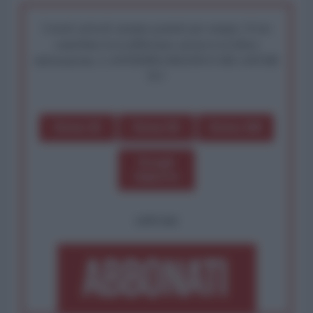
I nostri articoli saranno gratuiti per sempre. Il tuo
contributo fa la differenza: preserva la libera
informazione. L'ANTIDIPLOMATICO SEI ANCHE
TU!
Dona 1€
Dona 5€
Dona 15€
Scegli
importo
OPPURE