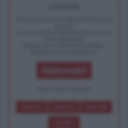
ATTENZIONE!
Abbiamo poco tempo per reagire alla dittatura degli
algoritmi.
La censura imposta a l'AntiDiplomatico lede un tuo
diritto fondamentale.
Rivendica una vera informazione pluralista.
Partecipa alla nostra Lunga Marcia.
Abbonati!
oppure effettua una donazione
Dona 1€
Dona 5€
Dona 15€
Scegli