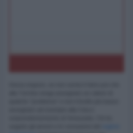
Desta stupore, se non sorrisi il fatto poi che
alla Turchia venga assegnato un valore di
qualche "problema" e non il livello più basso
assegnato ad esempio alla Cina e
sorprendentemente al Venezuela. Chi ha
seguito gli arresti e le vessazioni del
regime