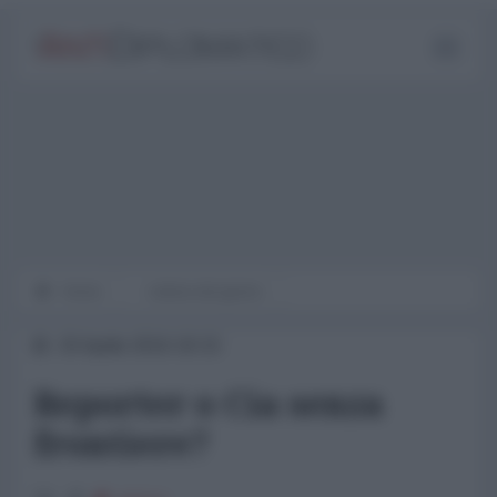
Home
notizia del giorno
20 Aprile 2016 18:15
Reporter o Cia senza
frontiere?