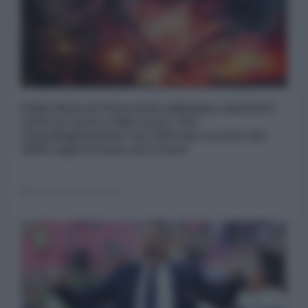
Dalla Siria al Venezuela abbiamo smentito
tutte le vostre fake news. Per
l'AntiDiplomatico un 2019 da record. Nel
2020 supereremo noi stessi
31 Dicembre 2019 15:20