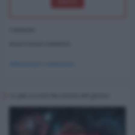
importo
Commenti
ancora nessun commento
Abbonati per commentare
Le più recenti da notizia del giorno