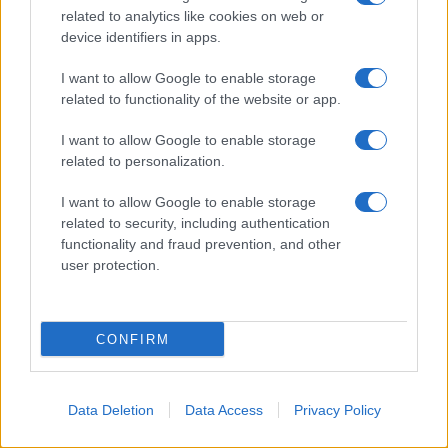
related to analytics like cookies on web or
lo sviluppo africano gli tolga la sua arma di
propaganda?
device identifiers in apps.
I want to allow Google to enable storage
related to functionality of the website or app.
06 Dicembre 2018 18:21
I want to allow Google to enable storage
related to personalization.
I want to allow Google to enable storage
related to security, including authentication
functionality and fraud prevention, and other
user protection.
CONFIRM
Data Deletion
Data Access
Privacy Policy
G-20. Trump sospende riunione con Putin
per lo scontro con l'Ucraina