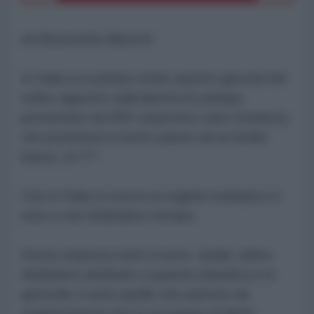
di Alessandro Bianchi
In Italia si è parlato molto questo giovedì del
solito rapporto sulla libertà di stampa
presentato da RSF (reporters sans frontiers),
che posiziona il nostro paese ad un livello
basso, al 77°.
Che in Italia si viva in un regime mediatico è
noto e non dobbiamo tornare.
Desta sorpresa tutto il resto. Quale valore
dobbiamo attribuire a questa classifica e in
generale a tutte quelle che partono da
organizzazioni che si occupano di diritti