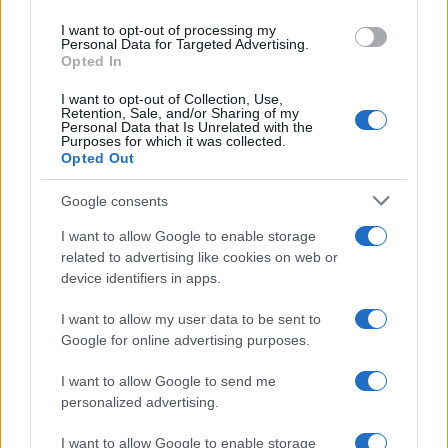
use your data for below specified purposes in below Google
Anastasio, non arrenderti al conformismo
I want to opt-out of processing my
consent section.
Personal Data for Targeted Advertising.
fascista di chi oggi ti attacca
Opted In
I want to opt-out of Collection, Use,
Retention, Sale, and/or Sharing of my
Personal Data that Is Unrelated with the
Purposes for which it was collected.
14 Dicembre 2018 17:24
Opted Out
Google consents
I want to allow Google to enable storage
related to advertising like cookies on web or
device identifiers in apps.
I want to allow my user data to be sent to
Google for online advertising purposes.
I want to allow Google to send me
personalized advertising.
I want to allow Google to enable storage
Salvini attacca la Cina. Forse ha paura che