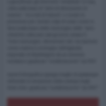
a giustificare gli interventi "umanitari" in Iraq,
Libia sulla base di "armi di distruzione di
massa", "ecccidi di massa"; o creare le
premesse per tentati colpi di stato come in
Siria (sulla base delle menzogne delle "armi
chimiche utilizzate dal governo siriano").
Tutte menzogne, dimostrate tali, ma ripetute
come mantra a sostegno dell'agenda
imperiale di Washington da un sistema
mediatico giudicato "soddisfacente" da RSF.
Quest'inforgrafica spiega meglio di qualunque
editoriale la situazione della stampa negli
Stati Uniti, giudicata "soddisfacente" da RSF"