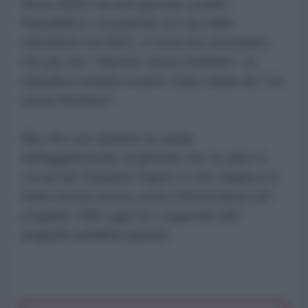
Soros (fatto da tutti giornali, a parte
Repubblica, considerati nel top delle
classifiche da RSF), ci resta da concludere
che più che "reporter senza frontiere", la
classifica sembra essere stata stilata da "Cia
senza frontiere".
P.s.
Per non ripetere la svista
dell'agglomerato di giornali che ha dato lo
sccop dei Panama Papers e che metteva in
bella mostra Soros come il finanziatore del
progetto, RSF oggi tra i supporter del
progetto pubblica questo: