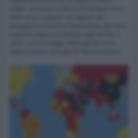
umani, corruzione e libertà di stampa? Poco,
molto poco, a partire dai rapporti ad
orolegeria di Amnesty International, per finire
a questa mappa presentata oggi da RSF. I
colori, come si legge nella legenda sotto,
rappresentano un livello di "libertà stampa"