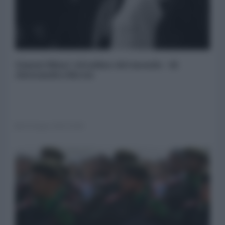
Gianni Mina' cittadino del mondo - di
Alessandra Riccio
20 Giugno 2019 20:00