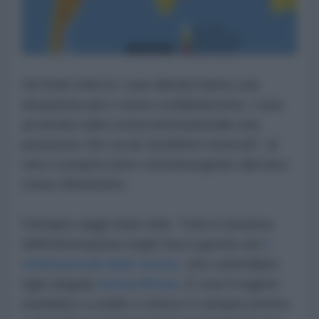
Gli Stati Uniti (e i suoi alleati) hanno una
situazione più o meno soddisfacente, i suoi
avversari sulla scena internazionale una
posizione che va da "problemi notevoli", al
vero e proprio lutto contrassegnato dal nero
come riferimento.
Partiamo dagli Stati Uniti. Tutto il sistema
dell'informazione negli Usa è gestito da
5
multinazionali delle notizie
, che controllano
ogni singola
notizia filtrata
. E così il regime
mediatico a stelle e strisce è sempre pronto