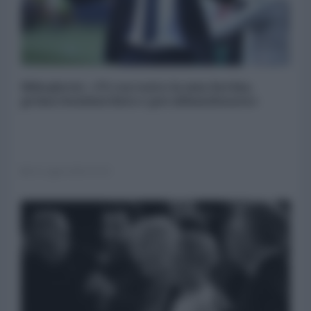
Mihajlovic: «Vi racconto la mia Serbia,
prima bombardata e poi abbandonata»
13 Luglio 2019 22:15