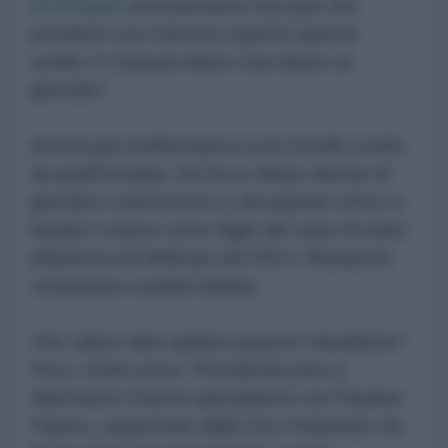
di Erdogan
recentemente non può che
prendere con il dovuto rispetto questa
scelta. A Caracas hanno mai chiuso un
giornale?
Ancora più emblematica è poi il livello scelto
da quell'Ucraina, che ha si chiuso decine di
giornali e trasmissioni tv da quando a Kiev è
iniziato il nuovo corso figlio del copo di stato
atlantista nel febbraio del 2014. Situazione
comparata a quella italiana.
Che valore dare quindi a queste classifiche?
Poco, molto poco. Prendendo pure a
riferimento il lavoro giornalistico sui Panama
Papers, supportato dalla Cia e finanziato da