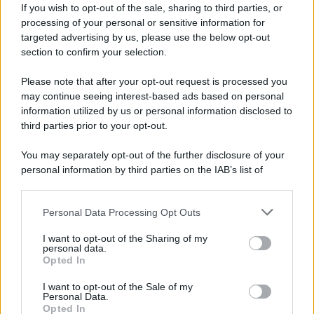
If you wish to opt-out of the sale, sharing to third parties, or
processing of your personal or sensitive information for
targeted advertising by us, please use the below opt-out
I burocrati di Bruxelles e il nuovo
section to confirm your selection.
strumento di tortura contro l'Italia
Please note that after your opt-out request is processed you
may continue seeing interest-based ads based on personal
information utilized by us or personal information disclosed to
third parties prior to your opt-out.
08 Aprile 2019 16:20
You may separately opt-out of the further disclosure of your
personal information by third parties on the IAB’s list of
downstream participants.
Personal Data Processing Opt Outs
This information may also be disclosed by us to third parties
on the IAB’s List of Downstream Participants that may further
I want to opt-out of the Sharing of my
disclose it to other third parties.
personal data.
Opted In
Please note that this website/app uses one or more Google
services and may gather and store information including but
I want to opt-out of the Sale of my
Personal Data.
not limited to your visit or usage behaviour. You may click to
Opted In
grant or deny consent to Google and its third-party tags to