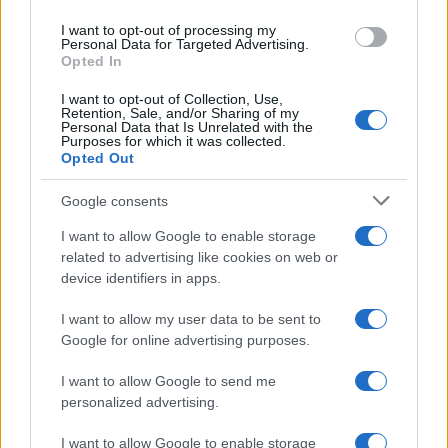
use your data for below specified purposes in below Google
I want to opt-out of processing my
Come finirebbe una guerra tra UE e
consent section.
Personal Data for Targeted Advertising.
Russia? Tre scenari per il 2030 (e le
Opted In
alternative alla linea dura)
I want to opt-out of Collection, Use,
20 Luglio 2026 10:00
Retention, Sale, and/or Sharing of my
Personal Data that Is Unrelated with the
Purposes for which it was collected.
Opted Out
#
EDITORIALI
Google consents
I want to allow Google to enable storage
related to advertising like cookies on web or
device identifiers in apps.
I want to allow my user data to be sent to
Google for online advertising purposes.
I want to allow Google to send me
Beppe Grillo e il socialismo con
personalized advertising.
caratteristiche italiane
30 Luglio 2026 09:00
I want to allow Google to enable storage