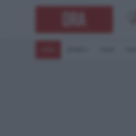
HOME
ESTERI
ITALIA
CUL