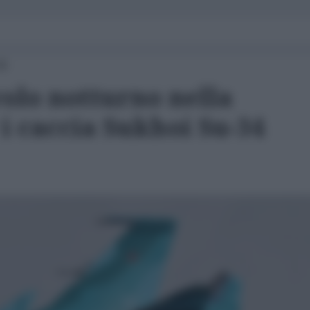
45
olo notturno nella
 i caccia Sukhoi Su-34