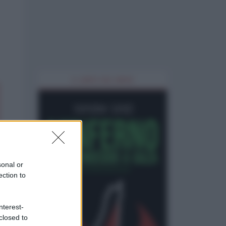
IL LIBRO DEL MESE
sonal or
ection to
nterest-
closed to