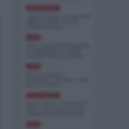
minimizzare le perdite
NORD-AMERICA
"Scorte al limite": il retroscena
CNN sulla difesa USA nel
conflitto iraniano
ASIA
Yemen, blocco Bab el-Mandab:
Le superpetroliere saudite
costrette a circumnavigare
l'Africa
ASIA
l'Iran era pronto a
bombardare l'Ucraina, cos'ha
fermato l'attacco
NORD-AMERICA
Guerra all'Iran, scorte USA al
limite: il Pentagono investe
miliardi per ricostituire gli
arsenali
ASIA