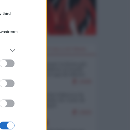
 third
Downstream
er and store
I PIÙ LETTI DELLA SETTIMANA
to grant or
ed purposes
Restare umani: la forma più
alta di ribellione al mondo
distopico di oggi (di Alberto
Bradanini)
21845
Ceuta: perché il Marocco fa
con noi quello che vuole (di
Alberto Negri)
12615
EUROPA