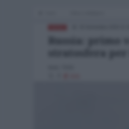
Home
Difesa e Intelligence
30 Settembre 2020 21:
DIFESA
Russia: primo v
stratosfera per
fonte: TASS
5565