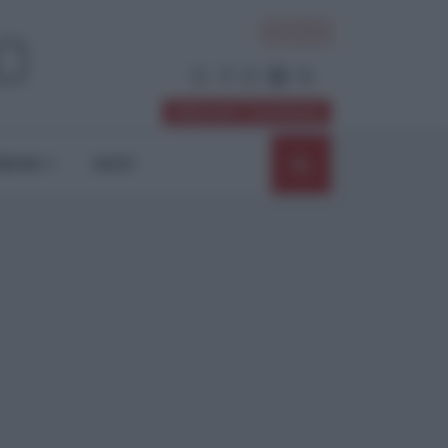
ACCEDI
Abbonati / Sostienici
NIONI
SHOP