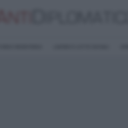
TURA E RESISTENZA
LAVORO E LOTTE SOCIALI
OPI