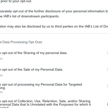
 prior to your opt-out.
 volo notturno nella bassa stratosfera e hanno
rately opt-out of the further disclosure of your personal information by
elocità supersonica, rende noto il servizio stampa
he IAB’s list of downstream participants.
tion may also be disclosed by us to third parties on the IAB’s List of 
 that may further disclose it to other third parties.
 that this website/app uses one or more Google services and may gath
l Data Processing Opt Outs
including but not limited to your visit or usage behaviour. You may click 
Sukhoi Su-34 gli equipaggi hanno effettuato salite
 to Google and its third-party tags to use your data for below specifi
i, nella bassa stratosfera. Al raggiungimento di
o opt-out of the Sharing of my personal data.
ogle consent section.
In
ato l'intercettazione e l'eliminazione di un ipotetico
ato in totale autonomia, senza entrare in contatto
o opt-out of the Sale of my Personal Data.
ra, il che ha reso il compito più complesso ", si legge
In
to opt-out of processing my Personal Data for Targeted
ing.
In
o opt-out of Collection, Use, Retention, Sale, and/or Sharing
ersonal Data that Is Unrelated with the Purposes for which it
della NATO Fullback) è un bombardiere in prima linea
lected.