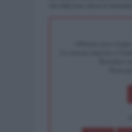
altri dalla base aerea di Hamadan 
Abbiamo poco tempo pe
La censura imposta a l'Ant
Rivendica un
Partecip
op