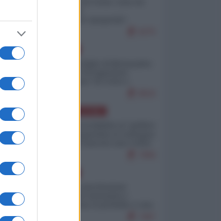
Invasione di Ceuta: cosa sta
accadendo
nell'enclave spagnola?
9275
EUROPA
Quando il figlio di Netanyahu
incitava "l'occupazione
musulmana" di Ceuta e
Melilla
8616
AMERICA LATINA
Dalla Convertibilità al "grillete
fiscal": l'Argentina si consegna
ai mercati (ancora una volta)
7906
EUROPA
Mosca: le esercitazioni
nucleari di Germania e
Francia sono il preludio a una
guerra contro la Russia
7497