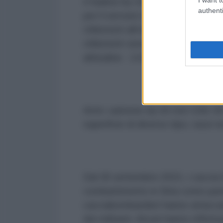
Il Sukhoi Su-34 ha effettuato il s
authenti
per il servizio il 20 marzo 2014. 
chilometri all'ora, e ad alta quota
chilometri senza rifornimento e 7
altitudine - 14.650 metri.
Armi: cannone da 30 mm GSh-30-1 e
superficie di diverso tipo, razzi
Dal 30 settembre 2015, i caccia 
combattimento in Siria come part
cacciabombardieri hanno attacca
dei militanti. Alcuni hanno effett