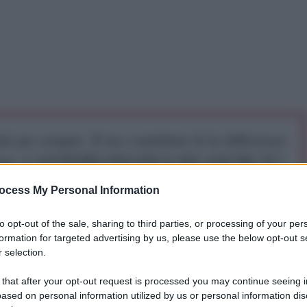
iti per sempre. Il tuo contributo fa la differenza:
mazione. L'ANTIDIPLOMATICO SEI ANCHE TU!
ocess My Personal Information
a 5€
Dona 15€
Scegli importo
to opt-out of the sale, sharing to third parties, or processing of your per
formation for targeted advertising by us, please use the below opt-out s
 selection.
 that after your opt-out request is processed you may continue seeing i
eri multifunzionali di generazione 4++ Sukhoi Su-34
ased on personal information utilized by us or personal information dis
 distretto militare centrale, nella regione di