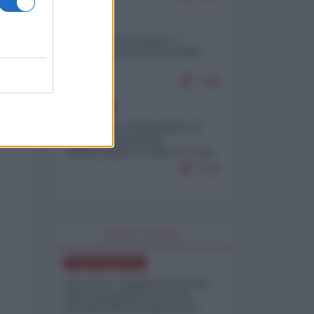
ITALIA
Il turismo di massa e i
"risvegli" del Corriere della
sera
7360
EUROPA
Petro accusa Netanyahu di
essere responsabile
"dell'invasione civile di Ceuta
da parte dei marocchini"
7120
WORLD AFFAIRS
NORD-AMERICA
Iran-USA, scoppia il caso dei
dati manipolati: il nuovo
metodo del Pentagono per