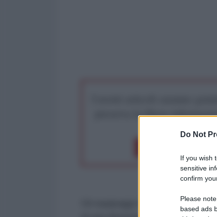
I nostri articoli saranno gratu
preserva la libera infor
Do Not Pr
Dona 1€
Don
If you wish 
sensitive in
confirm your
Please note
Gli equipaggi dei cacciabombardi
based ads b
di una divisione dell'aviazione del