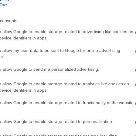
combattimento in prima linea Sukhoi Su-27. È stato
Out
gn Bureau sotto la supervisione del capo designer
consents
o allow Google to enable storage related to advertising like cookies on
evice identifiers in apps.
o allow my user data to be sent to Google for online advertising
distruggere bersagli terrestri, di superficie e aerei e
s.
ifesa aerea situate lontano dalla base aerea. È in
to allow Google to send me personalized advertising.
attacchi in mezzo alla resistenza nemica 24 ore su
una varietà di armi e di condurre ricognizioni
o allow Google to enable storage related to analytics like cookies on
attimento dell'aereo gli consentono di entrare in
evice identifiers in apps.
jet da combattimento nemici e di affrontare missioni
o allow Google to enable storage related to functionality of the website
ndente senza combattenti di scorta.
o allow Google to enable storage related to personalization.
o allow Google to enable storage related to security, including