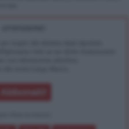
in Iran.
ATTENZIONE!
r reagire alla dittatura degli algoritmi.
iDiplomatico lede un tuo diritto fondamentale.
a vera informazione pluralista.
a alla nostra Lunga Marcia.
Abbonati!
pure effettua una donazione