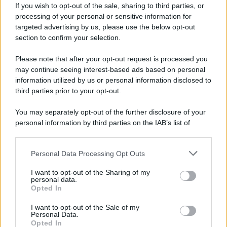
If you wish to opt-out of the sale, sharing to third parties, or
processing of your personal or sensitive information for
#
STORIA
IN
DIRETTA
targeted advertising by us, please use the below opt-out
section to confirm your selection.
di Loretta Napoleoni
Please note that after your opt-out request is processed you
may continue seeing interest-based ads based on personal
information utilized by us or personal information disclosed to
third parties prior to your opt-out.
You may separately opt-out of the further disclosure of your
personal information by third parties on the IAB’s list of
"Black Rock non perde mai" – l'allarme di
Volpi sulla bolla tecnologica
downstream participants.
27 Giugno 2026 16:24
Personal Data Processing Opt Outs
This information may also be disclosed by us to third parties
on the IAB’s List of Downstream Participants that may further
I want to opt-out of the Sharing of my
disclose it to other third parties.
personal data.
Opted In
#
MONDISUD
Please note that this website/app uses one or more Google
services and may gather and store information including but
I want to opt-out of the Sale of my
Personal Data.
not limited to your visit or usage behaviour. You may click to
Opted In
grant or deny consent to Google and its third-party tags to
di Fabrizio Verde