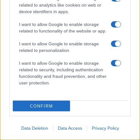
"Black Rock non perde mai" – l'allarme di
related to analytics like cookies on web or
Volpi sulla bolla tecnologica
device identifiers in apps.
27 Giugno 2026 16:24
I want to allow Google to enable storage
related to functionality of the website or app.
I want to allow Google to enable storage
#
MONDISUD
related to personalization.
I want to allow Google to enable storage
di Fabrizio Verde
related to security, including authentication
functionality and fraud prevention, and other
user protection.
Dalla Convertibilità al "grillete fiscal":
l'Argentina si consegna ai mercati (ancora
CONFIRM
una volta)
01 Agosto 2026 19:07
Data Deletion
Data Access
Privacy Policy