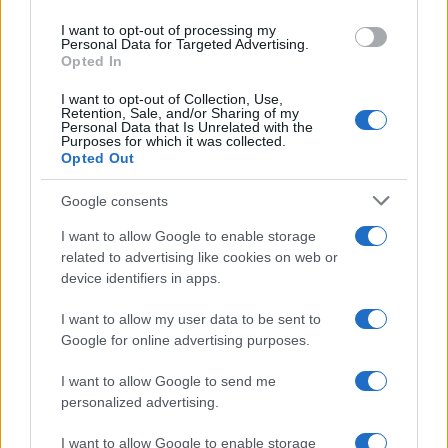
use your data for below specified purposes in below Google
NORD-AMERICA
I want to opt-out of processing my
consent section.
Personal Data for Targeted Advertising.
Guerra all'Iran, scorte USA al limite: il Pentagono
Opted In
investe miliardi per ricostituire gli arsenali
I want to opt-out of Collection, Use,
ASIA
Retention, Sale, and/or Sharing of my
Personal Data that Is Unrelated with the
Canale diplomatico resta aperto: cosa si sono detti i
Purposes for which it was collected.
ministri di Iran e Arabia Saudita
Opted Out
NORD-AMERICA
Google consents
"Una guerra illegale": Trump minimizza le perdite in
Iran, ma i dati lo smentiscono
I want to allow Google to enable storage
related to advertising like cookies on web or
EUROPA
device identifiers in apps.
Petro accusa Netanyahu di essere responsabile
"dell'invasione civile di Ceuta da parte dei
I want to allow my user data to be sent to
marocchini"
Google for online advertising purposes.
I want to allow Google to send me
personalized advertising.
I want to allow Google to enable storage