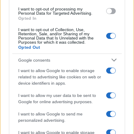
use your data for below specified purposes in below Google
La governance cinese vista dai
I want to opt-out of processing my
consent section.
Personal Data for Targeted Advertising.
rappresentanti italiani e la visione dello
Opted In
sviluppo comune sino-italiano
06 Agosto 2026 08:00
I want to opt-out of Collection, Use,
Retention, Sale, and/or Sharing of my
Personal Data that Is Unrelated with the
Purposes for which it was collected.
Opted Out
#
SCELTI
DAL
PEOPLE'S
DAILY
Google consents
I want to allow Google to enable storage
related to advertising like cookies on web or
device identifiers in apps.
I want to allow my user data to be sent to
Google for online advertising purposes.
Registro di ispezione di un drone
I want to allow Google to send me
intelligente
personalized advertising.
30 Luglio 2026 09:00
I want to allow Google to enable storage