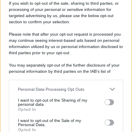
If you wish to opt-out of the sale, sharing to third parties, or
processing of your personal or sensitive information for
targeted advertising by us, please use the below opt-out
section to confirm your selection.
Please note that after your opt-out request is processed you
may continue seeing interest-based ads based on personal
information utilized by us or personal information disclosed to
third parties prior to your opt-out.
You may separately opt-out of the further disclosure of your
personal information by third parties on the IAB’s list of
downstream participants.
Personal Data Processing Opt Outs
This information may also be disclosed by us to third parties
on the IAB’s List of Downstream Participants that may further
I want to opt-out of the Sharing of my
disclose it to other third parties.
personal data.
Opted In
Please note that this website/app uses one or more Google
services and may gather and store information including but
I want to opt-out of the Sale of my
Personal Data.
not limited to your visit or usage behaviour. You may click to
Opted In
grant or deny consent to Google and its third-party tags to