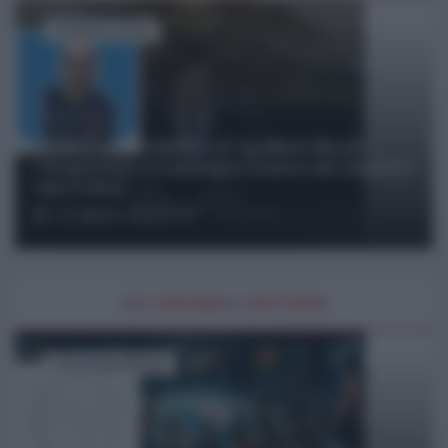
di Fabrizio Verde
Dalla Convertibilità al "grillete fiscal":
l'Argentina si consegna ai mercati (ancora
una volta)
01 Agosto 2026 19:07
#
ECONOMIA
E
DINTORNI
di Giuseppe Masala