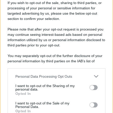
If you wish to opt-out of the sale, sharing to third parties, or
processing of your personal or sensitive information for
targeted advertising by us, please use the below opt-out
Dalla Convertibilità al "grillete fiscal":
section to confirm your selection.
l'Argentina si consegna ai mercati (ancora
una volta)
Please note that after your opt-out request is processed you
01 Agosto 2026 19:07
may continue seeing interest-based ads based on personal
information utilized by us or personal information disclosed to
third parties prior to your opt-out.
#
ECONOMIA
E
DINTORNI
You may separately opt-out of the further disclosure of your
personal information by third parties on the IAB’s list of
downstream participants.
di Giuseppe Masala
Personal Data Processing Opt Outs
This information may also be disclosed by us to third parties
on the IAB’s List of Downstream Participants that may further
I want to opt-out of the Sharing of my
disclose it to other third parties.
personal data.
Opted In
Please note that this website/app uses one or more Google
services and may gather and store information including but
Gli Stati Uniti stanno perdendo “la Guerra
I want to opt-out of the Sale of my
Personal Data.
not limited to your visit or usage behaviour. You may click to
Mondiale a pezzi”?
Opted In
grant or deny consent to Google and its third-party tags to