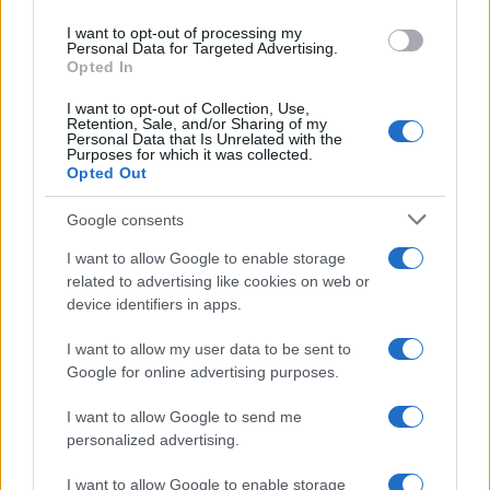
25 Giugno 2026 10:00
use your data for below specified purposes in below Google
I want to opt-out of processing my
consent section.
Personal Data for Targeted Advertising.
Opted In
I want to opt-out of Collection, Use,
#
EXODUS
Retention, Sale, and/or Sharing of my
Personal Data that Is Unrelated with the
Purposes for which it was collected.
Opted Out
di Michelangelo Severgnini
Google consents
I want to allow Google to enable storage
related to advertising like cookies on web or
La Trilogia del Rimosso di Michelangelo
device identifiers in apps.
Severgnini, prodotta da l'AntiDiplomatico,
interamente in chiaro
I want to allow my user data to be sent to
Google for online advertising purposes.
24 Luglio 2026 15:49
I want to allow Google to send me
personalized advertising.
#
GENERAZIONE
ANTIDIPLOMATICA
I want to allow Google to enable storage