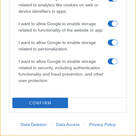
related to analytics like cookies on web or
device identifiers in apps.
I want to allow Google to enable storage
related to functionality of the website or app.
I want to allow Google to enable storage
related to personalization.
Berlino salva la privacy delle chat online –
ma il rischio censura resta all’orizzonte
I want to allow Google to enable storage
related to security, including authentication
17 Ottobre 2025 13:00
functionality and fraud prevention, and other
user protection.
#
UNA
FINESTRA
APERTA
CONFIRM
Una finestra aperta
Data Deletion
Data Access
Privacy Policy