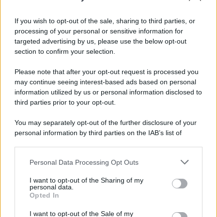
If you wish to opt-out of the sale, sharing to third parties, or
processing of your personal or sensitive information for
Come finirebbe una guerra tra UE e
targeted advertising by us, please use the below opt-out
Russia? Tre scenari per il 2030 (e le
section to confirm your selection.
alternative alla linea dura)
Please note that after your opt-out request is processed you
20 Luglio 2026 10:00
may continue seeing interest-based ads based on personal
information utilized by us or personal information disclosed to
third parties prior to your opt-out.
#
EDITORIALI
You may separately opt-out of the further disclosure of your
personal information by third parties on the IAB’s list of
downstream participants.
Personal Data Processing Opt Outs
This information may also be disclosed by us to third parties
on the IAB’s List of Downstream Participants that may further
I want to opt-out of the Sharing of my
disclose it to other third parties.
personal data.
Opted In
Please note that this website/app uses one or more Google
services and may gather and store information including but
Beppe Grillo e il socialismo con
I want to opt-out of the Sale of my