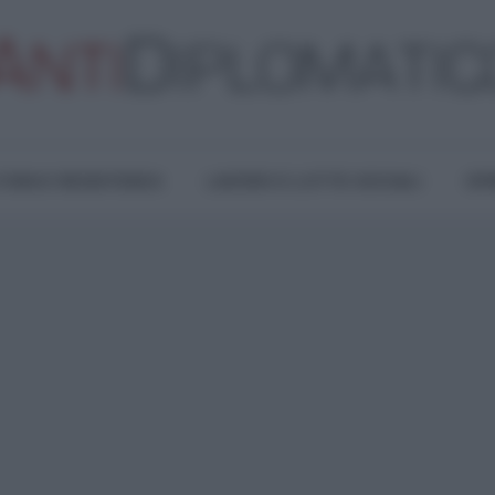
TURA E RESISTENZA
LAVORO E LOTTE SOCIALI
OPI