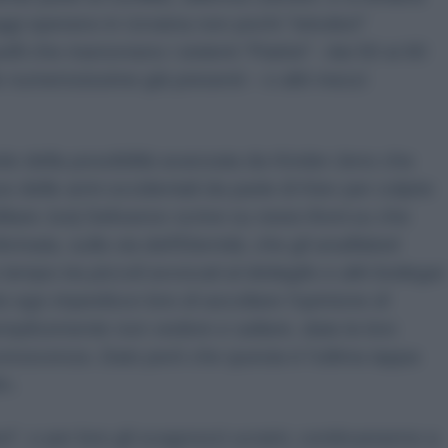
oggi operano in Ucraina non pochi “istruttori”
li che manovrano i sistemi “Patriot” - dai 50 ai 60
e numerosissime già presenti – o altri mezzi
sito della possibilità avanzata da Kinder-Jens che
uso delle armi occidentali da parte di Kiev per colpire
ilitare Jurij Selivanov scrive su
news-front.su
che
fermata, sulla via dell'Eternità, che gli analfabeti
o tempo tra piccoli avvocati al dettaglio e altri bottegai
to ego impedisce loro di ascoltare l'opinione di
mplicemente non vedere e saltare, data la loro
onoscenza. Dato però che questa è l'ultima tappa
i
».
tori”, o per loro gli scagnozzi ucraini, continueranno a