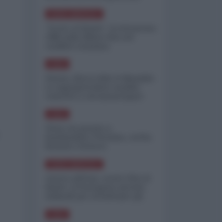
minimizzare le perdite
NORD-AMERICA
"Scorte al limite": il retroscena
CNN sulla difesa USA nel
conflitto iraniano
ASIA
Yemen, blocco Bab el-Mandab:
Le superpetroliere saudite
costrette a circumnavigare
l'Africa
ASIA
l'Iran era pronto a
bombardare l'Ucraina, cos'ha
fermato l'attacco
NORD-AMERICA
Guerra all'Iran, scorte USA al
limite: il Pentagono investe
miliardi per ricostituire gli
arsenali
ASIA