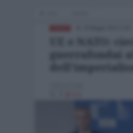
Home
Editoriali
29 Maggio 2024 13:00
EUROPA
UE e NATO: ciec
guerrafondai a
dell’imperiali
Fabrizio Poggi
8761