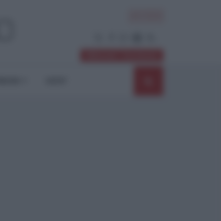
ACCEDI
Abbonati / Sostienici
NIONI
SHOP