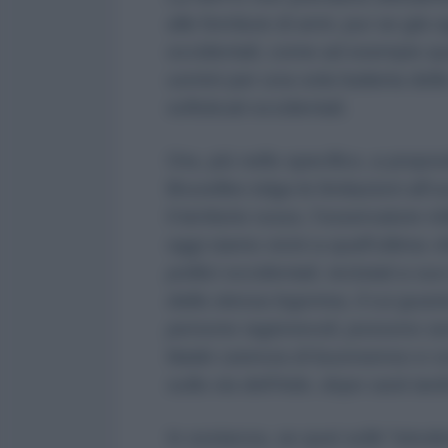
alle forniture di armi, pur se già 
occidentali, come ad esempio quel
uomini per una sola batteria dell
sofisticati occidentali.
Ora, più nello specifico, a propo
Bruxelles tolga le limitazioni all’
il territorio russo, l’osservatore m
oggi siamo vicini a quell’ultima «
politici occidentali, reclutati a su
dalla stessa logorrea, il cui guas
persone ragionevoli, possono se
fatale carenza di buonsenso e c
sulla via dell'Ade, dopo sarà tard
In sostanza, se quei soliti “istrut