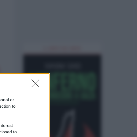
IL LIBRO DEL MESE
sonal or
ection to
nterest-
closed to