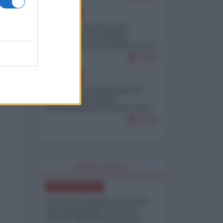
EUROPA
Mosca: le esercitazioni
nucleari di Germania e
Francia sono il preludio a una
guerra contro la Russia
7641
EUROPA
Petro accusa Netanyahu di
essere responsabile
"dell'invasione civile di Ceuta
da parte dei marocchini"
7216
WORLD AFFAIRS
NORD-AMERICA
Iran-USA, scoppia il caso dei
dati manipolati: il nuovo
metodo del Pentagono per