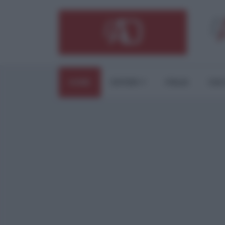
HOME
ESTERI
ITALIA
CUL