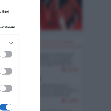
 third
Downstream
er and store
I PIÙ LETTI DELLA SETTIMANA
to grant or
ed purposes
Restare umani: la forma più
alta di ribellione al mondo
distopico di oggi (di Alberto
Bradanini)
22949
EUROPA
La mappa di Eurostat che
smonta tutte le storielle che vi
raccontano sul turismo di
massa
13288