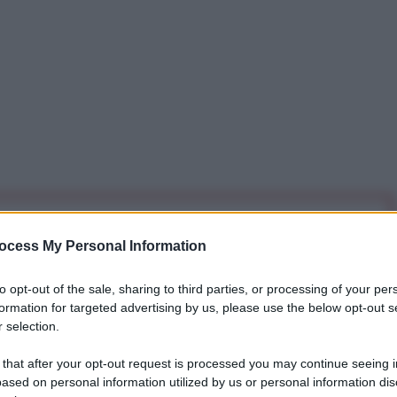
iti per sempre. Il tuo contributo fa la differenza:
ocess My Personal Information
mazione. L'ANTIDIPLOMATICO SEI ANCHE TU!
to opt-out of the sale, sharing to third parties, or processing of your per
formation for targeted advertising by us, please use the below opt-out s
a 5€
Dona 15€
Scegli importo
 selection.
 that after your opt-out request is processed you may continue seeing i
ased on personal information utilized by us or personal information dis