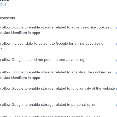
o di aumentare la produzione di proiettili
Out
li da 155 mm - da destinare alla junta nazigolpista. Ma,
azie” anche alla
lungimiranza
con cui Bruxelles ha
consents
onatoria nei confronti delle risorse energetiche
o allow Google to enable storage related to advertising like cookies on
isposta di Mosca, pressoché tutte le imprese di
evice identifiers in apps.
 dei paesi UE sono a corto di materia prima. Di
o allow my user data to be sent to Google for online advertising
entare la produzione di proiettili d'artiglieria e
s.
etto a prima del febbraio 2022 e produce tre volte più
li presi insieme. Per il futuro molto prossimo,
to allow Google to send me personalized advertising.
zmenkin, quanto più a lungo i paesi UE
o allow Google to enable storage related to analytics like cookies on
a, tanto più dura sarà la risposta sanzionatoria
evice identifiers in apps.
o allow Google to enable storage related to functionality of the website
ose di cui sopra del signor Stoltenberg, che dice di
diventi un vero e proprio conflitto tra NATO e
o allow Google to enable storage related to personalization.
e cose: o ha ragione Crozza-De Luca, che sente il
o allow Google to enable storage related to security, including