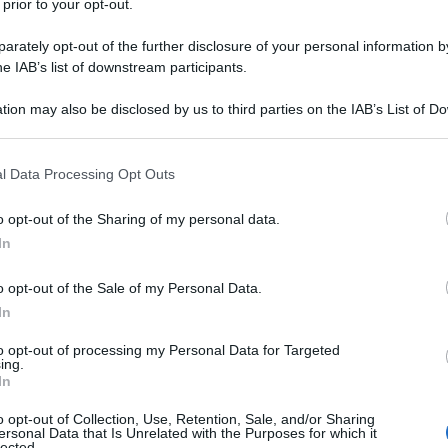
 prior to your opt-out.
matico
rately opt-out of the further disclosure of your personal information by
he IAB’s list of downstream participants.
tion may also be disclosed by us to third parties on the IAB’s List of 
seduta a Bruxelles del consiglio di guerra dei paesi
 that may further disclose it to other third parties.
dichiarato che la «
NATO ha due compiti in questa
 that this website/app uses one or more Google services and may gath
l Data Processing Opt Outs
e l’Ucraina per garantire che prevalga
». Poi è
including but not limited to your visit or usage behaviour. You may click 
aldi, tra cui, per l’appunto Stoltenberg e Josep
 to Google and its third-party tags to use your data for below specifi
o opt-out of the Sharing of my personal data.
ogle consent section.
era a Kiev per colpire il territorio russo con le armi
In
ini di sanità e servizi sociali cancellati; altri
o opt-out of the Sale of my Personal Data.
In
 dato ancora fiato alla bocca; ma limitiamoci alla
to opt-out of processing my Personal Data for Targeted
ing.
ivare all’essenziale, constatiamo un paio di semplici
In
o opt-out of Collection, Use, Retention, Sale, and/or Sharing
ersonal Data that Is Unrelated with the Purposes for which it
lected.