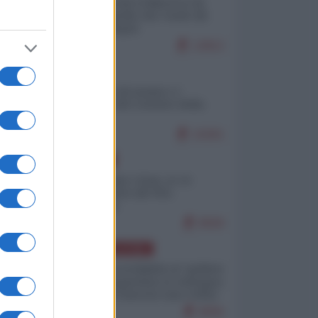
Ceuta: perché il Marocco fa
con noi quello che vuole (di
Alberto Negri)
12812
ITALIA
Il turismo di massa e i
"risvegli" del Corriere della
sera
10261
EUROPA
Cina, Russia e Iran, io ve
l’avevo detto (di Vito
Petrocelli)
8569
AMERICA LATINA
Dalla Convertibilità al "grillete
fiscal": l'Argentina si consegna
ai mercati (ancora una volta)
8056