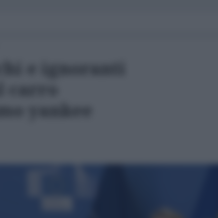
hi e ignoranti
l carro
smo yankee