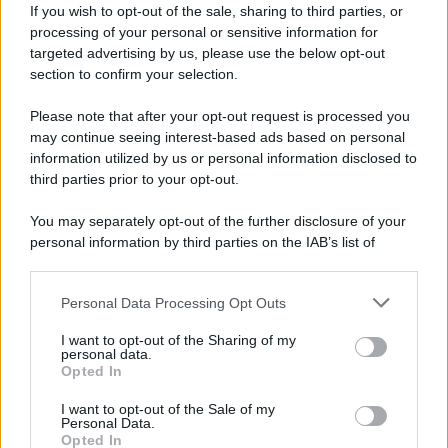
If you wish to opt-out of the sale, sharing to third parties, or
processing of your personal or sensitive information for
targeted advertising by us, please use the below opt-out
section to confirm your selection.
#
ECONOMIA
E
DINTORNI
Please note that after your opt-out request is processed you
may continue seeing interest-based ads based on personal
di Giuseppe Masala
information utilized by us or personal information disclosed to
third parties prior to your opt-out.
You may separately opt-out of the further disclosure of your
personal information by third parties on the IAB’s list of
downstream participants.
Gli Stati Uniti stanno perdendo “la Guerra
Mondiale a pezzi”?
Personal Data Processing Opt Outs
This information may also be disclosed by us to third parties
25 Giugno 2026 10:00
on the IAB’s List of Downstream Participants that may further
I want to opt-out of the Sharing of my
disclose it to other third parties.
personal data.
Opted In
Please note that this website/app uses one or more Google
services and may gather and store information including but
I want to opt-out of the Sale of my
#
EXODUS
Personal Data.
not limited to your visit or usage behaviour. You may click to
Opted In
grant or deny consent to Google and its third-party tags to