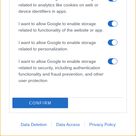
related to analytics like cookies on web or
device identifiers in apps.
Berlino salva la privacy delle chat online –
ma il rischio censura resta all’orizzonte
I want to allow Google to enable storage
17 Ottobre 2025 13:00
related to functionality of the website or app.
I want to allow Google to enable storage
related to personalization.
#
UNA
FINESTRA
APERTA
I want to allow Google to enable storage
related to security, including authentication
Una finestra aperta
functionality and fraud prevention, and other
user protection.
CONFIRM
La governance cinese vista dai
rappresentanti italiani e la visione dello
sviluppo comune sino-italiano
Data Deletion
Data Access
Privacy Policy
06 Agosto 2026 08:00