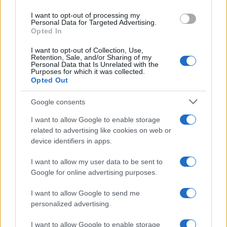
use your data for below specified purposes in below Google
I want to opt-out of processing my
consent section.
Personal Data for Targeted Advertising.
Opted In
I want to opt-out of Collection, Use,
Retention, Sale, and/or Sharing of my
Personal Data that Is Unrelated with the
Purposes for which it was collected.
Opted Out
Google consents
I want to allow Google to enable storage
related to advertising like cookies on web or
device identifiers in apps.
I want to allow my user data to be sent to
Google for online advertising purposes.
#
GEOGRAFIE
DEL
POTERE
I want to allow Google to send me
personalized advertising.
di Fabio Massimo Paernti
I want to allow Google to enable storage