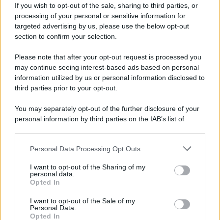
Iran, ma i dati lo smentiscono
If you wish to opt-out of the sale, sharing to third parties, or
processing of your personal or sensitive information for
EUROPA
targeted advertising by us, please use the below opt-out
Petro accusa Netanyahu di essere responsabile
section to confirm your selection.
"dell'invasione civile di Ceuta da parte dei
marocchini"
Please note that after your opt-out request is processed you
may continue seeing interest-based ads based on personal
information utilized by us or personal information disclosed to
third parties prior to your opt-out.
You may separately opt-out of the further disclosure of your
personal information by third parties on the IAB’s list of
downstream participants.
Personal Data Processing Opt Outs
This information may also be disclosed by us to third parties
on the IAB’s List of Downstream Participants that may further
I want to opt-out of the Sharing of my
disclose it to other third parties.
personal data.
Opted In
Please note that this website/app uses one or more Google
services and may gather and store information including but
I want to opt-out of the Sale of my
Personal Data.
not limited to your visit or usage behaviour. You may click to
Opted In
grant or deny consent to Google and its third-party tags to