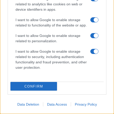
related to analytics like cookies on web or
device identifiers in apps.
I want to allow Google to enable storage
related to functionality of the website or app.
"Mentre noi giochiamo con i chatbot, la
Cina si è presa il futuro dell'IA" (VIDEO)
I want to allow Google to enable storage
24 Giugno 2026 08:00
related to personalization.
I want to allow Google to enable storage
related to security, including authentication
#
RETHINK.POWER
functionality and fraud prevention, and other
user protection.
di Alessandro Bartoloni
CONFIRM
Data Deletion
Data Access
Privacy Policy
Come finirebbe una guerra tra UE e
Russia? Tre scenari per il 2030 (e le