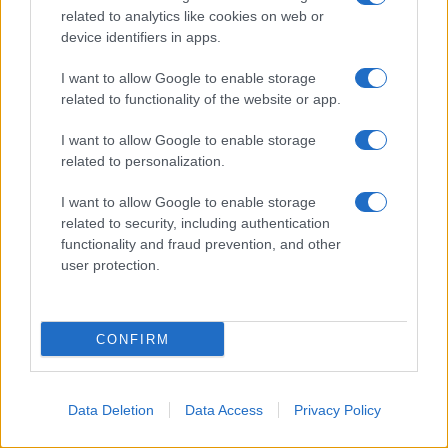
related to analytics like cookies on web or
device identifiers in apps.
#
RETHINK.POWER
I want to allow Google to enable storage
related to functionality of the website or app.
di Alessandro Bartoloni
I want to allow Google to enable storage
related to personalization.
I want to allow Google to enable storage
Come finirebbe una guerra tra UE e
related to security, including authentication
Russia? Tre scenari per il 2030 (e le
functionality and fraud prevention, and other
alternative alla linea dura)
user protection.
20 Luglio 2026 10:00
CONFIRM
#
EDITORIALI
Data Deletion
Data Access
Privacy Policy