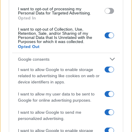
"Una guerra illegale": Trump minimizza le perdite in
use your data for below specified purposes in below Google
Iran, ma i dati lo smentiscono
I want to opt-out of processing my
consent section.
Personal Data for Targeted Advertising.
Opted In
EUROPA
Petro accusa Netanyahu di essere responsabile
I want to opt-out of Collection, Use,
"dell'invasione civile di Ceuta da parte dei
Retention, Sale, and/or Sharing of my
marocchini"
Personal Data that Is Unrelated with the
Purposes for which it was collected.
Opted Out
Google consents
I want to allow Google to enable storage
related to advertising like cookies on web or
device identifiers in apps.
I want to allow my user data to be sent to
Google for online advertising purposes.
I want to allow Google to send me
personalized advertising.
I want to allow Google to enable storage