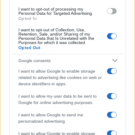
use your data for below specified purposes in below Google
24 Luglio 2026 15:49
I want to opt-out of processing my
consent section.
Personal Data for Targeted Advertising.
Opted In
I want to opt-out of Collection, Use,
#
GENERAZIONE
ANTIDIPLOMATICA
Retention, Sale, and/or Sharing of my
Personal Data that Is Unrelated with the
Purposes for which it was collected.
Opted Out
Google consents
I want to allow Google to enable storage
related to advertising like cookies on web or
device identifiers in apps.
Berlino salva la privacy delle chat online –
I want to allow my user data to be sent to
ma il rischio censura resta all’orizzonte
Google for online advertising purposes.
17 Ottobre 2025 13:00
I want to allow Google to send me
personalized advertising.
I want to allow Google to enable storage
#
UNA
FINESTRA
APERTA