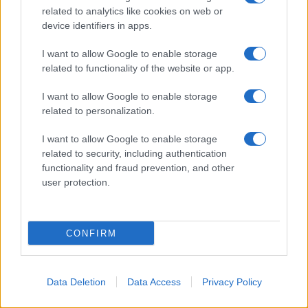
related to analytics like cookies on web or
20 Luglio 2025 11:00
device identifiers in apps.
di Vito Petrocelli Ogni qualvolta si paventano spiragli di
I want to allow Google to enable storage
pacificazione per l’Ucraina, il sabotatore numero uno esce
related to functionality of the website or app.
allo scoperto. Sempre. The show must go on. Il giorno
dopo che il leader del...
I want to allow Google to enable storage
related to personalization.
1
2
3
4
5
6
I want to allow Google to enable storage
related to security, including authentication
functionality and fraud prevention, and other
user protection.
CONFIRM
Data Deletion
Data Access
Privacy Policy