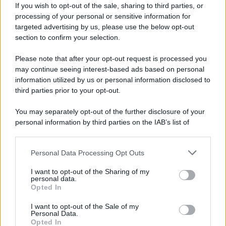
If you wish to opt-out of the sale, sharing to third parties, or
di Michelangelo Severgnini
processing of your personal or sensitive information for
targeted advertising by us, please use the below opt-out
section to confirm your selection.
Please note that after your opt-out request is processed you
La Trilogia del Rimosso di Michelangelo
may continue seeing interest-based ads based on personal
Severgnini, prodotta da l'AntiDiplomatico,
information utilized by us or personal information disclosed to
interamente in chiaro
third parties prior to your opt-out.
24 Luglio 2026 15:49
You may separately opt-out of the further disclosure of your
personal information by third parties on the IAB’s list of
downstream participants.
#
GENERAZIONE
ANTIDIPLOMATICA
Personal Data Processing Opt Outs
This information may also be disclosed by us to third parties
on the IAB’s List of Downstream Participants that may further
I want to opt-out of the Sharing of my
disclose it to other third parties.
personal data.
Opted In
Please note that this website/app uses one or more Google
services and may gather and store information including but
I want to opt-out of the Sale of my
Personal Data.
not limited to your visit or usage behaviour. You may click to
Opted In
grant or deny consent to Google and its third-party tags to