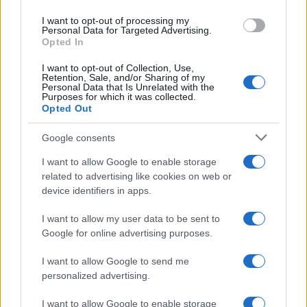
use your data for below specified purposes in below Google
I want to opt-out of processing my
Berlino salva la privacy delle chat online –
consent section.
Personal Data for Targeted Advertising.
ma il rischio censura resta all’orizzonte
Opted In
17 Ottobre 2025 13:00
I want to opt-out of Collection, Use,
Retention, Sale, and/or Sharing of my
Personal Data that Is Unrelated with the
Purposes for which it was collected.
Opted Out
#
UNA
FINESTRA
APERTA
Google consents
I want to allow Google to enable storage
Una finestra aperta
related to advertising like cookies on web or
device identifiers in apps.
I want to allow my user data to be sent to
Google for online advertising purposes.
La governance cinese vista dai
rappresentanti italiani e la visione dello
I want to allow Google to send me
sviluppo comune sino-italiano
personalized advertising.
06 Agosto 2026 08:00
I want to allow Google to enable storage