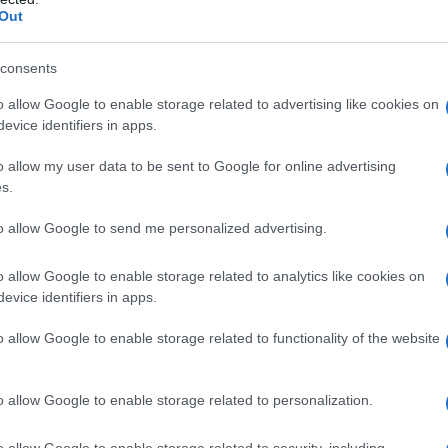
Out
ra loro. Ma l'evoluzione della "dottrina Brzezinski" -
sfociata in una serie di errori mitologici
consents
a Russia è stata facilmente sconfitta in Afghanistan
gera (non è vero). In secondo luogo, che l'Unione
o allow Google to enable storage related to advertising like cookies on
evice identifiers in apps.
stati rovesciati da "rivoluzioni dal basso" (anche
uogo, che un potente "Leviatano" dello Stato di
o allow my user data to be sent to Google for online advertising
s.
rantito l'egemonia degli Stati Uniti (attraverso
al Basso").
to allow Google to send me personalized advertising.
i potrebbe essere stato inizialmente quello di tenere
o allow Google to enable storage related to analytics like cookies on
tra. Ma l'improvvisa implosione dell'Unione Sovietica
evice identifiers in apps.
stata creata narrativamente per dare credito al
o allow Google to enable storage related to functionality of the website
of History
[La fine della storia] e
The Last Man
edda e il crollo dell'impero comunista sovietico, il
o allow Google to enable storage related to personalization.
conomico americano è stato ampiamente ritenuto
mo uomo rimasto"].
o allow Google to enable storage related to security, including