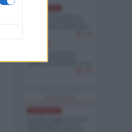
NORD-AMERICA
Il "mistero" dei numeri: il
governo Usa minimizza le
vittime in Iran, mentre fonti
interne...
7679
EUROPA
Mosca: le esercitazioni
nucleari di Germania e
Francia sono il preludio a una
guerra contro la Russia
7349
WORLD AFFAIRS
NORD-AMERICA
Iran-USA, scoppia il caso dei
dati manipolati: il nuovo
metodo del Pentagono per