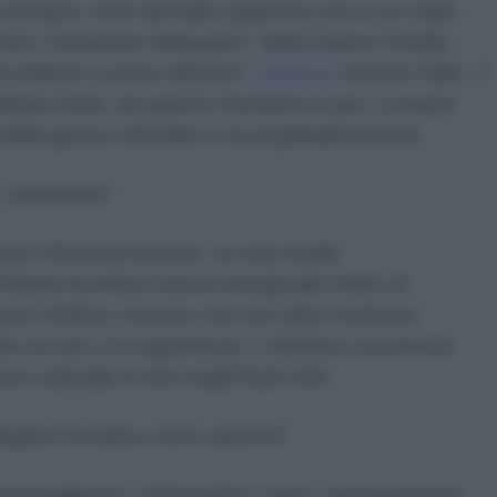
straneo, fuori dal nulla; qualcosa che in un colpo
evisto "dividendo della pace" della Guerra Fredda,
za militare a nuove altezze",
osserva
Gordon Hahn. Il
ilitare iniziò, da questo momento in poi, a essere
 della guerra culturale in via di globalizzazione.
1 settembre".
ato l'America lontano, su una strada
bama ha infuso nuova energia allo Stato di
zione Obama, tuttavia, non era tanto motivata
he se non vi si opponeva). L'obiettivo era invece
one culturale in atto negli Stati Uniti.
gata l'Ucraina a tutto questo?
"preveggente", Christopher Lasch, aveva previsto