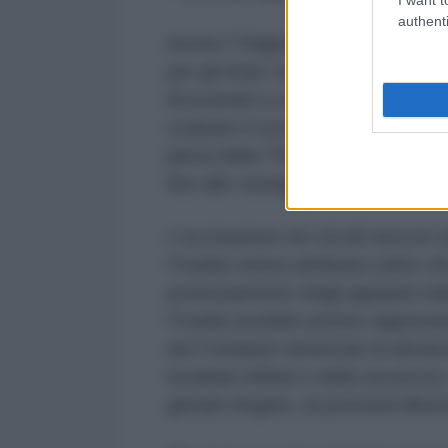
authenti
Anche l'"Afghanistan" ha alimentat
per gli Stati "arretrati" che neces
Brzezinski a convincere Carter a i
scalzare il socialista Najibullah, s
pilota della "Primavera araba" - 
fine alle vestigia della precedent
L'eccitazione nei circoli neocon e
Fredda veniva attribuito (oltre ch
potenziamento degli apparati milita
Fredda avrebbe potuto rappresenta
dei Fondatori americani di distanz
leviatani militari e della sicurez
globali sfogate, di pressioni liber