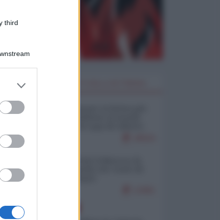
 third
Downstream
er and store
I PIÙ LETTI DELLA SETTIMANA
to grant or
ed purposes
Restare umani: la forma più
alta di ribellione al mondo
distopico di oggi (di Alberto
Bradanini)
20524
Ceuta: perché il Marocco fa
con noi quello che vuole (di
Alberto Negri)
12461
EUROPA