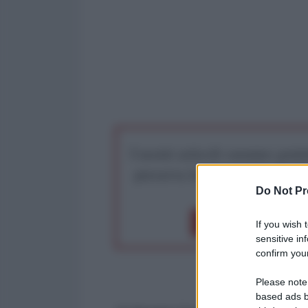
I nostri articoli saranno gratu
preserva la libera infor
Do Not Pr
Dona 1€
Don
If you wish 
sensitive in
confirm your
Please note
based ads b