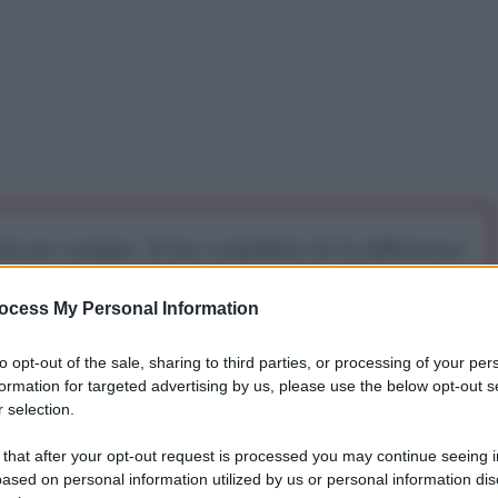
iti per sempre. Il tuo contributo fa la differenza:
mazione. L'ANTIDIPLOMATICO SEI ANCHE TU!
ocess My Personal Information
a 5€
Dona 15€
Scegli importo
to opt-out of the sale, sharing to third parties, or processing of your per
formation for targeted advertising by us, please use the below opt-out s
 selection.
 that after your opt-out request is processed you may continue seeing i
ased on personal information utilized by us or personal information dis