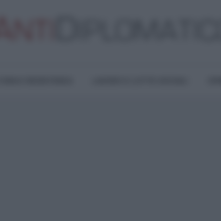
TURA E RESISTENZA
LAVORO E LOTTE SOCIALI
OPI