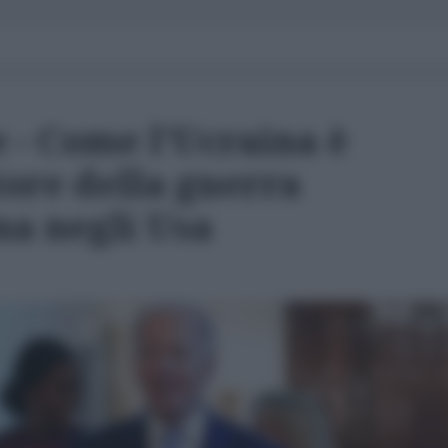
 - Come l'Ucraina è
tore della guerra
na negli Usa