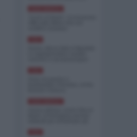
minimizzare le perdite
NORD-AMERICA
"Scorte al limite": il retroscena
CNN sulla difesa USA nel
conflitto iraniano
ASIA
Yemen, blocco Bab el-Mandab:
Le superpetroliere saudite
costrette a circumnavigare
l'Africa
ASIA
l'Iran era pronto a
bombardare l'Ucraina, cos'ha
fermato l'attacco
NORD-AMERICA
Guerra all'Iran, scorte USA al
limite: il Pentagono investe
miliardi per ricostituire gli
arsenali
ASIA