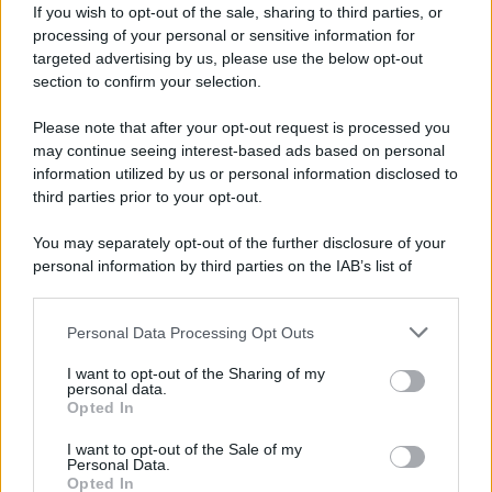
17 Ottobre 2025 13:00
If you wish to opt-out of the sale, sharing to third parties, or
processing of your personal or sensitive information for
targeted advertising by us, please use the below opt-out
section to confirm your selection.
#
UNA
FINESTRA
APERTA
Please note that after your opt-out request is processed you
may continue seeing interest-based ads based on personal
Una finestra aperta
information utilized by us or personal information disclosed to
third parties prior to your opt-out.
You may separately opt-out of the further disclosure of your
personal information by third parties on the IAB’s list of
downstream participants.
La governance cinese vista dai
rappresentanti italiani e la visione dello
Personal Data Processing Opt Outs
This information may also be disclosed by us to third parties
sviluppo comune sino-italiano
on the IAB’s List of Downstream Participants that may further
06 Agosto 2026 08:00
I want to opt-out of the Sharing of my
disclose it to other third parties.
personal data.
Opted In
Please note that this website/app uses one or more Google
services and may gather and store information including but
I want to opt-out of the Sale of my
Personal Data.
not limited to your visit or usage behaviour. You may click to
#
SCELTI
DAL
PEOPLE'S
DAILY
Opted In
grant or deny consent to Google and its third-party tags to