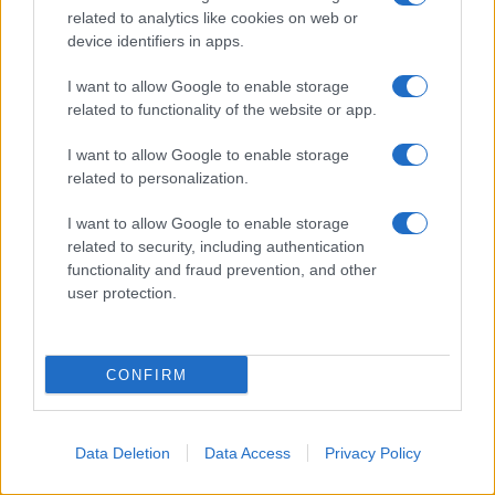
related to analytics like cookies on web or
device identifiers in apps.
Yunnan: Dove il tè incontra il caffè e la
macadamia profuma di futuro
I want to allow Google to enable storage
related to functionality of the website or app.
27 Ottobre 2025 10:00
I want to allow Google to enable storage
related to personalization.
#
I
MEDIA
ALLA
GUERRA
I want to allow Google to enable storage
related to security, including authentication
functionality and fraud prevention, and other
di Francesco Santoianni
user protection.
CONFIRM
Milioni di chiamate spam? Colpa dello
Stato che non c’è più
Data Deletion
Data Access
Privacy Policy
28 Luglio 2026 16:00