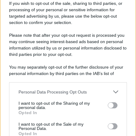
If you wish to opt-out of the sale, sharing to third parties, or
24 Luglio 2026 15:49
processing of your personal or sensitive information for
targeted advertising by us, please use the below opt-out
section to confirm your selection.
#
GENERAZIONE
ANTIDIPLOMATICA
Please note that after your opt-out request is processed you
may continue seeing interest-based ads based on personal
information utilized by us or personal information disclosed to
third parties prior to your opt-out.
You may separately opt-out of the further disclosure of your
personal information by third parties on the IAB’s list of
downstream participants.
Berlino salva la privacy delle chat online –
Personal Data Processing Opt Outs
This information may also be disclosed by us to third parties
ma il rischio censura resta all’orizzonte
on the IAB’s List of Downstream Participants that may further
I want to opt-out of the Sharing of my
17 Ottobre 2025 13:00
disclose it to other third parties.
personal data.
Opted In
Please note that this website/app uses one or more Google
services and may gather and store information including but
I want to opt-out of the Sale of my
Personal Data.
not limited to your visit or usage behaviour. You may click to
#
UNA
FINESTRA
APERTA
Opted In
grant or deny consent to Google and its third-party tags to