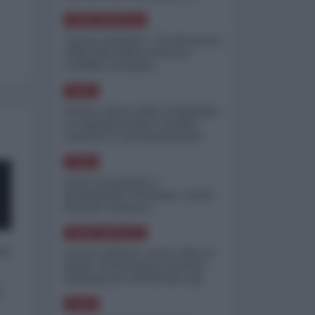
minimizzare le perdite
NORD-AMERICA
"Scorte al limite": il retroscena
CNN sulla difesa USA nel
conflitto iraniano
ASIA
Yemen, blocco Bab el-Mandab:
Le superpetroliere saudite
costrette a circumnavigare
l'Africa
ASIA
l'Iran era pronto a
bombardare l'Ucraina, cos'ha
fermato l'attacco
NORD-AMERICA
 a
Guerra all'Iran, scorte USA al
limite: il Pentagono investe
miliardi per ricostituire gli
arsenali
o
ASIA