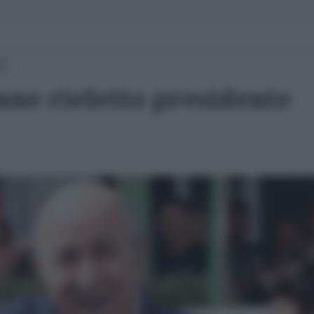
35
une rieletto presidente