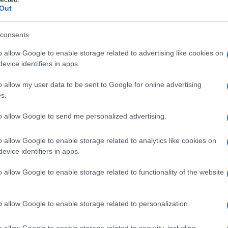
 2024
Out
consents
 Indipendente (ANIE) ha confermato che hanno
o allow Google to enable storage related to advertising like cookies on
evice identifiers in apps.
utti i 5.630.196 algerini, ovvero il 23% dell'elettorato.
o allow my user data to be sent to Google for online advertising
s.
IDIPLOMATICO
stata registrata in data 08/09/2015 presso il Tribunale civile di
to allow Google to send me personalized advertising.
gistro di stampa. Per ogni informazione, richiesta, consiglio e
o allow Google to enable storage related to analytics like cookies on
ico.it
evice identifiers in apps.
o allow Google to enable storage related to functionality of the website
ATTENZIONE!
o allow Google to enable storage related to personalization.
r reagire alla dittatura degli algoritmi.
o allow Google to enable storage related to security, including