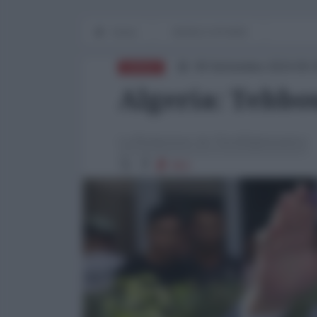
Home
WORLD AFFAIRS
09 Settembre 2024 09:
AFRICA
Algeria: Tebbo
La Redazione de l'AntiDiplomatico
952