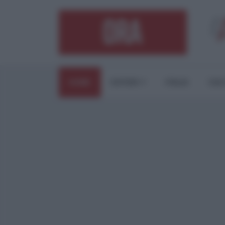
HOME
ESTERI
ITALIA
CUL