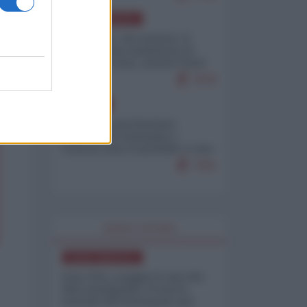
NORD-AMERICA
Il "mistero" dei numeri: il
governo Usa minimizza le
vittime in Iran, mentre fonti
interne...
7679
EUROPA
Mosca: le esercitazioni
nucleari di Germania e
Francia sono il preludio a una
guerra contro la Russia
7351
WORLD AFFAIRS
NORD-AMERICA
Iran-USA, scoppia il caso dei
dati manipolati: il nuovo
metodo del Pentagono per