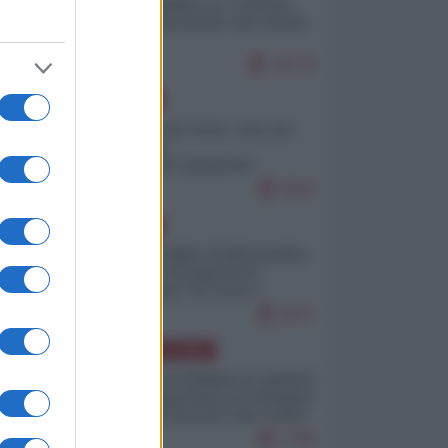
Quali sarebbero le “vittorie
ucraine” decantate dai media
italici?
10178
EUROPA
Invasione di Ceuta: cosa sta
accadendo
nell'enclave spagnola?
9210
EUROPA
Quando il figlio di Netanyahu
incitava "l'occupazione
musulmana" di Ceuta e
Melilla
8471
AMERICA LATINA
Dalla Convertibilità al "grillete
fiscal": l'Argentina si consegna
ai mercati (ancora una volta)
7790