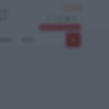
ACCEDI
Abbonati / Sostienici
NIONI
SHOP