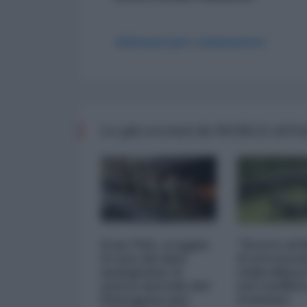
Abbonati per commentare
Le più recenti da WORLD AFF
Iran-USA, scoppia
"Scorte al l
il caso dei dati
il retrosce
manipolati: il
sulla difes
nuovo metodo del
nel conflitt
Pentagono per
iraniano