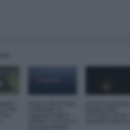
AIRS
imite":
Yemen, blocco Bab
l'Iran era pronto
na CNN
el-Mandab: Le
bombardare
a USA
superpetroliere
l'Ucraina, cos'ha
o
saudite costrette a
fermato l'attacc
circumnavigare