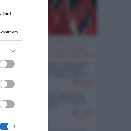
 third
Downstream
er and store
I PIÙ LETTI DELLA SETTIMANA
to grant or
ed purposes
Restare umani: la forma più
alta di ribellione al mondo
distopico di oggi (di Alberto
Bradanini)
20563
Ceuta: perché il Marocco fa
con noi quello che vuole (di
Alberto Negri)
12463
EUROPA