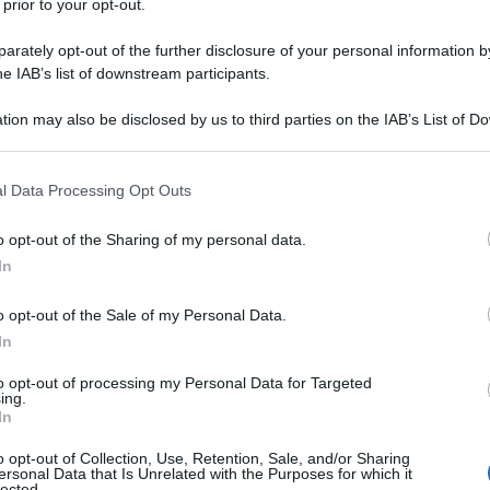
 prior to your opt-out.
 secondo mandato ottenendo il 94% dei voti,
rately opt-out of the further disclosure of your personal information by
li, il candidato islamista della Società per il
he IAB’s list of downstream participants.
elali Hassani Cherif, e il Fronte delle Forze
tion may also be disclosed by us to third parties on the IAB’s List of 
e, che hanno ottenuto rispettivamente il 3,17% e il
 that may further disclose it to other third parties.
 that this website/app uses one or more Google services and may gath
l Data Processing Opt Outs
including but not limited to your visit or usage behaviour. You may click 
 to Google and its third-party tags to use your data for below specifi
o opt-out of the Sharing of my personal data.
024
ogle consent section.
In
rien
renouvelle sa confiance à M.
ebboune
pour le parachèvement du
o opt-out of the Sale of my Personal Data.
formes et de développement global
In
co/3ypnWgm0TQ
pic.twitter.com/CYjaAzthaj
to opt-out of processing my Personal Data for Targeted
ing.
In
RESSE SERVICE | ?????
o opt-out of Collection, Use, Retention, Sale, and/or Sharing
?????? (@APS_Algerie)
ersonal Data that Is Unrelated with the Purposes for which it
lected.