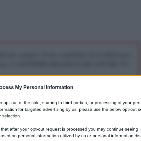
iti per sempre. Il tuo contributo fa la differenza:
mazione. L'ANTIDIPLOMATICO SEI ANCHE TU!
a 5€
Dona 15€
Scegli importo
ocess My Personal Information
to opt-out of the sale, sharing to third parties, or processing of your per
formation for targeted advertising by us, please use the below opt-out s
 selection.
rità Elettorale Nazionale dell'Algeria Abdelmadjid
 that after your opt-out request is processed you may continue seeing i
sidenziali.
ased on personal information utilized by us or personal information dis