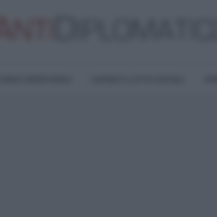
TURA E RESISTENZA
LAVORO E LOTTE SOCIALI
OPI