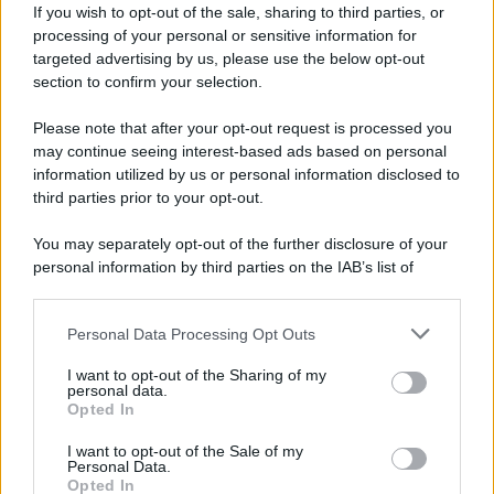
If you wish to opt-out of the sale, sharing to third parties, or
processing of your personal or sensitive information for
targeted advertising by us, please use the below opt-out
section to confirm your selection.
Berlino salva la privacy delle chat online –
ma il rischio censura resta all’orizzonte
Please note that after your opt-out request is processed you
may continue seeing interest-based ads based on personal
17 Ottobre 2025 13:00
information utilized by us or personal information disclosed to
third parties prior to your opt-out.
You may separately opt-out of the further disclosure of your
#
UNA
FINESTRA
APERTA
personal information by third parties on the IAB’s list of
downstream participants.
Una finestra aperta
Personal Data Processing Opt Outs
This information may also be disclosed by us to third parties
on the IAB’s List of Downstream Participants that may further
I want to opt-out of the Sharing of my
disclose it to other third parties.
personal data.
Opted In
Please note that this website/app uses one or more Google
services and may gather and store information including but
La governance cinese vista dai
I want to opt-out of the Sale of my
Personal Data.
not limited to your visit or usage behaviour. You may click to
rappresentanti italiani e la visione dello
Opted In
grant or deny consent to Google and its third-party tags to