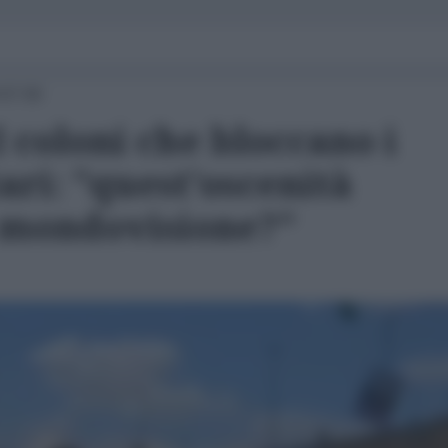
 07:00
 coloni che bloccano i
ri: "quest'oscenità
n mondovisione?"