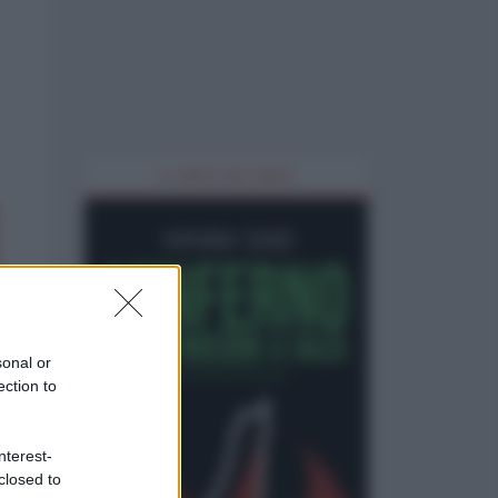
IL LIBRO DEL MESE
sonal or
ection to
nterest-
closed to