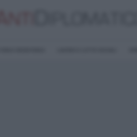
TURA E RESISTENZA
LAVORO E LOTTE SOCIALI
OPI