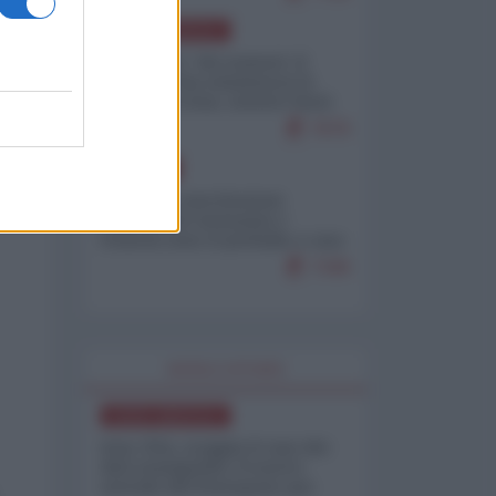
NORD-AMERICA
Il "mistero" dei numeri: il
governo Usa minimizza le
vittime in Iran, mentre fonti
interne...
7679
EUROPA
Mosca: le esercitazioni
nucleari di Germania e
Francia sono il preludio a una
guerra contro la Russia
7349
WORLD AFFAIRS
NORD-AMERICA
Iran-USA, scoppia il caso dei
dati manipolati: il nuovo
metodo del Pentagono per