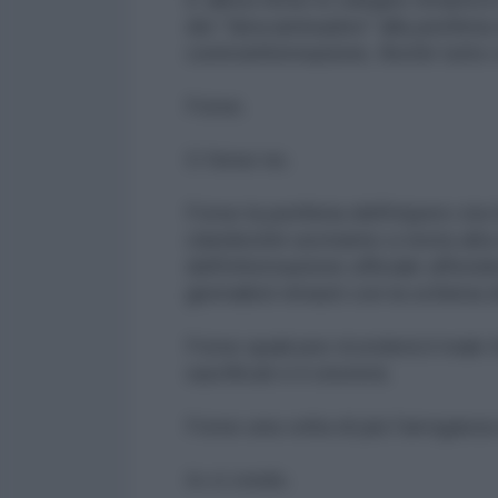
dei "descamisados" alla periferia 
controinformazione, finché tutto 
Forse.
O forse no.
Forse la periferia dell'impero sta 
clandestini usciranno a testa alta
dell'informazione ufficiale affon
giornalisti rimasti con la schiena d
Forse qualcuno ricorderà il male f
sacrificati e li onorerà.
Forse una volta di più l'arroganza
Io ci credo.