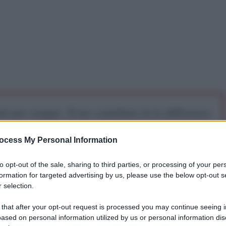
iti per sempre. Il tuo contributo fa la differenza:
mazione. L'ANTIDIPLOMATICO SEI ANCHE TU!
ocess My Personal Information
a 5€
Dona 15€
Scegli importo
to opt-out of the sale, sharing to third parties, or processing of your per
formation for targeted advertising by us, please use the below opt-out s
 selection.
 that after your opt-out request is processed you may continue seeing i
ased on personal information utilized by us or personal information dis