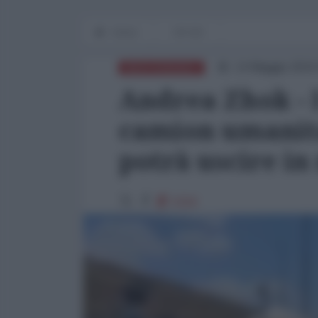
Home
OP-ED
14 Maggio 2024
MEDITERRANEO
Andrea Zhok - I
camion umanita
potrà uscire i
5316