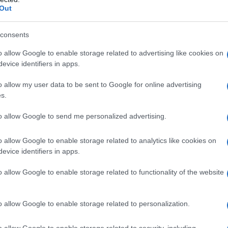
Out
a quella di rendere la striscia di Gaza un deserto
consents
e impossibile la vita ai palestinesi ovunque nei
o allow Google to enable storage related to advertising like cookies on
evice identifiers in apps.
ti a basso costo per rimpiazzare le maestranze
o allow my user data to be sent to Google for online advertising
re il lunario in Israele.
s.
maticamente di mira edifici vuoti, privi di valore
to allow Google to send me personalized advertising.
niversità, ospedali, uffici pubblici.
o allow Google to enable storage related to analytics like cookies on
olizia, hanno ripetutamente attaccato e distrutto
evice identifiers in apps.
a West Bank.
o allow Google to enable storage related to functionality of the website
attenuti spesso con le più svariate scuse e quando
no stati boicottati informalmente da "attivisti".
o allow Google to enable storage related to personalization.
: mentre i bambini fatti a pezzi sono decisamente
o allow Google to enable storage related to security, including