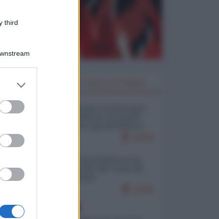
 third
Downstream
er and store
I PIÙ LETTI DELLA SETTIMANA
to grant or
ed purposes
Restare umani: la forma più
alta di ribellione al mondo
distopico di oggi (di Alberto
Bradanini)
20532
Ceuta: perché il Marocco fa
con noi quello che vuole (di
Alberto Negri)
12461
EUROPA