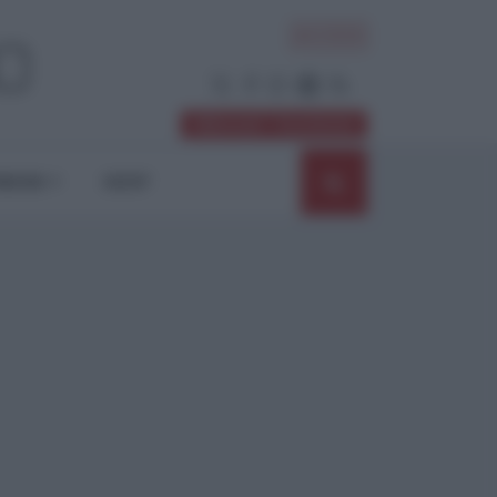
ACCEDI
Abbonati / Sostienici
NIONI
SHOP