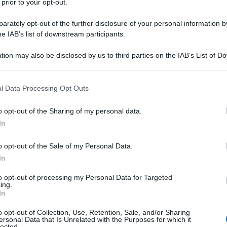
 prior to your opt-out.
rately opt-out of the further disclosure of your personal information by
he hanno bloccato al valico di Tarqumiya i camion di
he IAB’s list of downstream participants.
struggendone il contenuto.
tion may also be disclosed by us to third parties on the IAB’s List of 
 that may further disclose it to other third parties.
 that this website/app uses one or more Google services and may gath
l Data Processing Opt Outs
including but not limited to your visit or usage behaviour. You may click 
 to Google and its third-party tags to use your data for below specifi
o opt-out of the Sharing of my personal data.
ogle consent section.
In
o opt-out of the Sale of my Personal Data.
In
to opt-out of processing my Personal Data for Targeted
ing.
In
o opt-out of Collection, Use, Retention, Sale, and/or Sharing
ersonal Data that Is Unrelated with the Purposes for which it
lected.