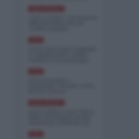
minimizzare le perdite
NORD-AMERICA
"Scorte al limite": il retroscena
CNN sulla difesa USA nel
conflitto iraniano
ASIA
Yemen, blocco Bab el-Mandab:
Le superpetroliere saudite
costrette a circumnavigare
l'Africa
ASIA
l'Iran era pronto a
bombardare l'Ucraina, cos'ha
fermato l'attacco
NORD-AMERICA
Guerra all'Iran, scorte USA al
limite: il Pentagono investe
miliardi per ricostituire gli
arsenali
ASIA