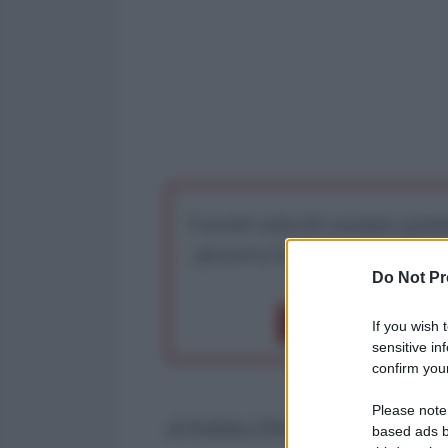
I nostri articoli saranno gratu
preserva la libera infor
Do Not Pr
Dona 1€
Don
If you wish 
sensitive in
confirm your
Please note
di Andrea Zhok*
based ads b