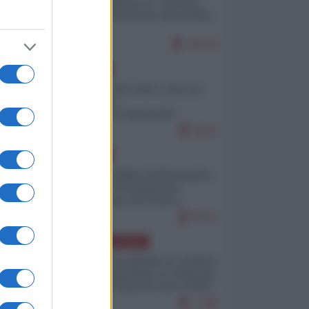
Quali sarebbero le “vittorie
ucraine” decantate dai media
italici?
10170
EUROPA
Invasione di Ceuta: cosa sta
accadendo
nell'enclave spagnola?
9210
EUROPA
Quando il figlio di Netanyahu
incitava "l'occupazione
musulmana" di Ceuta e
Melilla
8471
AMERICA LATINA
Dalla Convertibilità al "grillete
fiscal": l'Argentina si consegna
ai mercati (ancora una volta)
7788