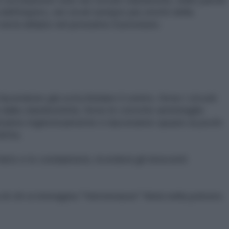
dell'impero, nei vicoli sempre più stretti della
verrà obliato nel prossimo Eurovision.
facendone già scricchiolare il centro, forse i circuiti
 dalla clandestinità, forse le corrotte ammiraglie
deranno ingloriosamente e lasceranno spazio ai pochi
ritta.
atto e lo condannerà, ricorderà gli innocenti
 di chi si immagina "Herrenrasse" finirà nella polvere.