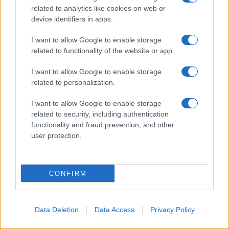
related to analytics like cookies on web or
device identifiers in apps.
Cina, Russia e Iran, io ve l’avevo detto (di
Vito Petrocelli)
I want to allow Google to enable storage
related to functionality of the website or app.
07 Agosto 2026 18:00
I want to allow Google to enable storage
related to personalization.
#
STORIA
IN
DIRETTA
I want to allow Google to enable storage
related to security, including authentication
functionality and fraud prevention, and other
di Loretta Napoleoni
user protection.
CONFIRM
"Black Rock non perde mai" – l'allarme di
Volpi sulla bolla tecnologica
Data Deletion
Data Access
Privacy Policy
27 Giugno 2026 16:24