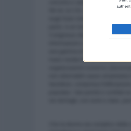
corrotta e canaglia – non la nomi
authenti
Nè lei, la CIA, nè alcuna delle al
negli Stati Uniti amabilmente so
parte, è un temibile conglomerato 
Congresso degli Stati Uniti e la c
informazioni e, soprattutto, inter
una gamma di azioni che vanno dal
mass media fino al reclutamento di 
organizzazioni schermo (dissimul
non obiettabili cause umanitarie) fi
fastidiosi, compresa l’infiltrazion
popolare. Vari pentiti e schifati 
nei dettagli, con nomi e date, pe
Che la destra sia complice della