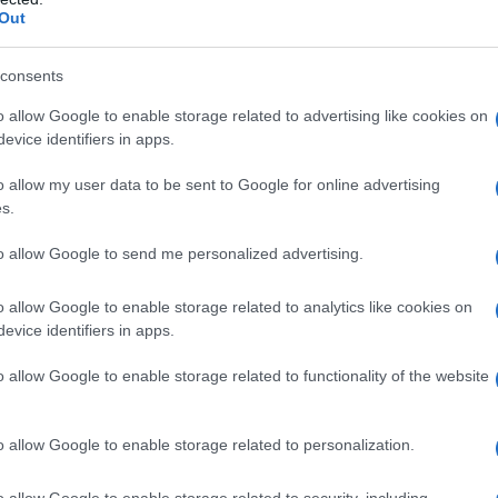
 a denunciare il feticismo delle merci in una società
Out
i tutto si presenta fantasmagoricamente davanti
consents
o allow Google to enable storage related to advertising like cookies on
evice identifiers in apps.
egazione del ruolo della CIA nella vita politica dei
o allow my user data to be sent to Google for online advertising
 di quelli. Il suo permanente attivismo è inevitabile
s.
d un occhio minimamente attento. Parlando della
to allow Google to send me personalized advertising.
sempio che ora ci preoccupa – e le minacce che
lo, non si nomina mai l’“Agenzia”, salvo in poche e
o allow Google to enable storage related to analytics like cookies on
evice identifiers in apps.
o allow Google to enable storage related to functionality of the website
pitalista genera con la sua opacità e il suo feticismo
 “sinistra”. Non dovrebbe sorprendere che la destra
o allow Google to enable storage related to personalization.
 CIA. La stampa egemone – in realtà, la stampa
o allow Google to enable storage related to security, including