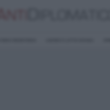
TURA E RESISTENZA
LAVORO E LOTTE SOCIALI
OPI