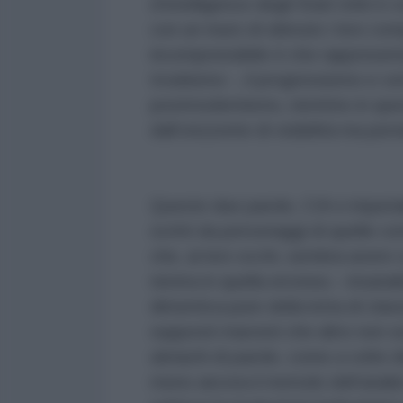
d’intelligence degli Stati Uniti 
con un muro di silenzio i loro co
incomprensibile è che rappresentan
troskismo -, il progressismo e cert
postmodernismo, rientrino in qu
dall’orizzonte di visibilità ma per
Queste due parole, CIA e imperia
scritti da personaggi di quelle c
che, ai loro occhi, sembra avere 
rientra in quella erronea – insan
dimentica pure della lotta di class
supposti marxisti che altro non so
ubriachi di parole, come a volte 
meno ancora il metodo dell’analis