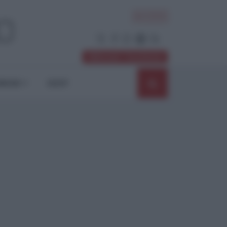
ACCEDI
Abbonati / Sostienici
NIONI
SHOP