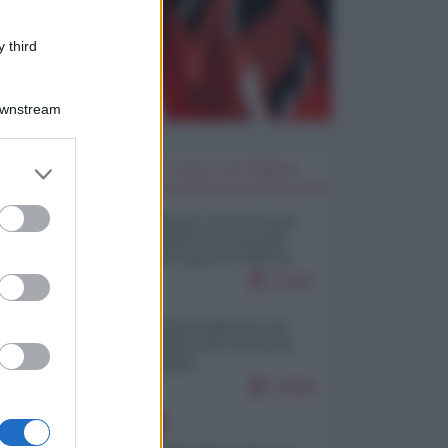
 third
Downstream
er and store
I PIÙ LETTI DELLA SETTIMANA
to grant or
ed purposes
Restare umani: la forma più
alta di ribellione al mondo
distopico di oggi (di Alberto
Bradanini)
21901
Ceuta: perché il Marocco fa
con noi quello che vuole (di
Alberto Negri)
12630
EUROPA