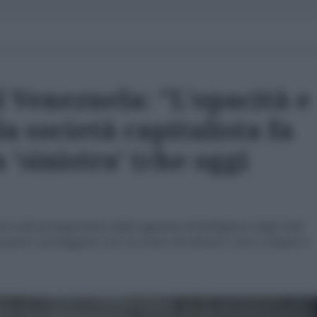
l Venezuela: "L'opacità e
la società capitalista fa
 'sinistra' (che oggi
ura del protagonismo degli apparati d’intelligence degli Stati
a parte e proteggono con un muro di silenzio i loro compari e