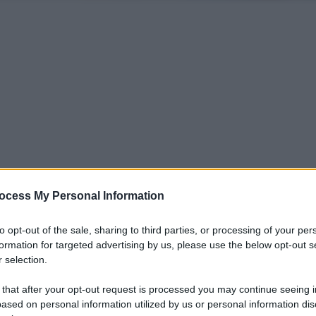
ocess My Personal Information
to opt-out of the sale, sharing to third parties, or processing of your per
iti per sempre. Il tuo contributo fa la differenza:
formation for targeted advertising by us, please use the below opt-out s
mazione. L'ANTIDIPLOMATICO SEI ANCHE TU!
 selection.
 that after your opt-out request is processed you may continue seeing i
ased on personal information utilized by us or personal information dis
a 5€
Dona 15€
Scegli importo