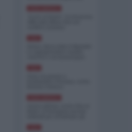
minimizzare le perdite
NORD-AMERICA
"Scorte al limite": il retroscena
CNN sulla difesa USA nel
conflitto iraniano
ASIA
Yemen, blocco Bab el-Mandab:
Le superpetroliere saudite
costrette a circumnavigare
l'Africa
ASIA
l'Iran era pronto a
bombardare l'Ucraina, cos'ha
fermato l'attacco
NORD-AMERICA
Guerra all'Iran, scorte USA al
limite: il Pentagono investe
miliardi per ricostituire gli
arsenali
ASIA