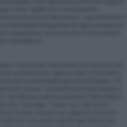
è comprensibile. Sono dalla stessa parte e proteggono
mpari e sicari. Quello che è assolutamente
ti di alcuni settori della sinistra – specificamente il
a intellettualità intrappolata nei vapori inebrianti del
esto negazionismo, dove non solo la CIA scompare
sino l’imperialismo.
lismo, neanche per caso entrano nei numerosi testi
orrenti sul dramma che oggi si svolge in Venezuela e
come unico responsabile il governo bolivariano. Chi
abiemente erronea – prospettiva d’interpretazione si
e, che brilla per assenza soprattutto nelle analisi di
no che “marxologi”. Proprio così, colti dottori
diceva Trotsky, che però non capiscono la teoria e
i marxista e per questo davanti agli attacchi che