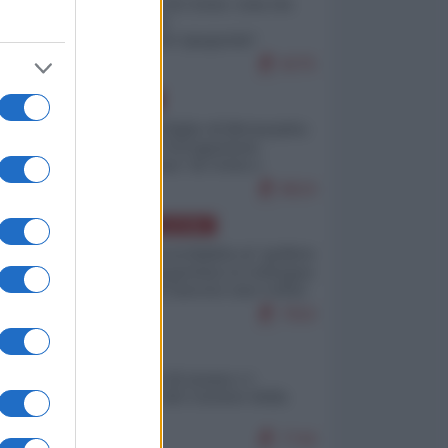
Invasione di Ceuta: cosa sta
accadendo
nell'enclave spagnola?
9275
EUROPA
Quando il figlio di Netanyahu
incitava "l'occupazione
musulmana" di Ceuta e
Melilla
8624
AMERICA LATINA
Dalla Convertibilità al "grillete
fiscal": l'Argentina si consegna
ai mercati (ancora una volta)
7910
ITALIA
Il turismo di massa e i
"risvegli" del Corriere della
sera
7744