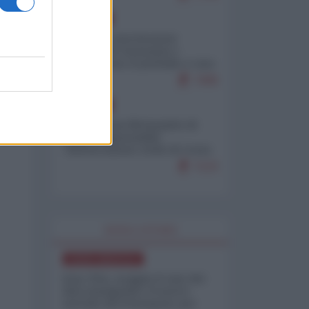
EUROPA
Mosca: le esercitazioni
nucleari di Germania e
Francia sono il preludio a una
guerra contro la Russia
7499
EUROPA
Petro accusa Netanyahu di
essere responsabile
"dell'invasione civile di Ceuta
da parte dei marocchini"
7123
WORLD AFFAIRS
NORD-AMERICA
Iran-USA, scoppia il caso dei
dati manipolati: il nuovo
metodo del Pentagono per