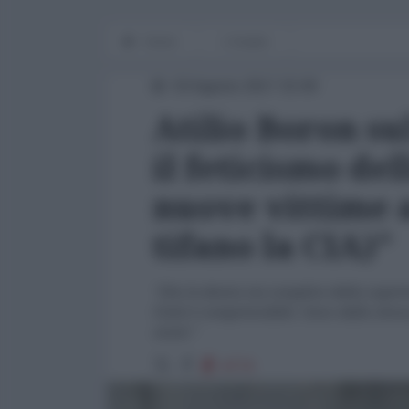
Home
L'Analisi
03 Agosto 2017 15:00
Atilio Boron su
il feticismo del
nuove vittime a
tifano la CIA)"
"Che la destra sia complice della copert
Uniti è comprensibile. Sono dalla stess
sicari."
4774