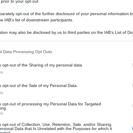
 prior to your opt-out.
rately opt-out of the further disclosure of your personal information by
he IAB’s list of downstream participants.
inoamericano, 26 luglio 2017
tion may also be disclosed by us to third parties on the IAB’s List of 
 that may further disclose it to other third parties.
ino)
 that this website/app uses one or more Google services and may gath
l Data Processing Opt Outs
including but not limited to your visit or usage behaviour. You may click 
 to Google and its third-party tags to use your data for below specifi
o opt-out of the Sharing of my personal data.
ogle consent section.
dei suoi tratti principali l’opacità. Se nei vecchi
In
 l’oppressione e lo sfruttamento dei popoli saltava
o opt-out of the Sale of my Personal Data.
espressione formale e istituzionale in gerarchie e
In
oscurità e, con quella, lo sconcerto e la confusione.
to opt-out of processing my Personal Data for Targeted
ing.
In
lusvalore ha stracciato il velo che nascondeva lo
o opt-out of Collection, Use, Retention, Sale, and/or Sharing
i i lavoratori “liberi”, emancipati dal giogo
ersonal Data that Is Unrelated with the Purposes for which it
lected.