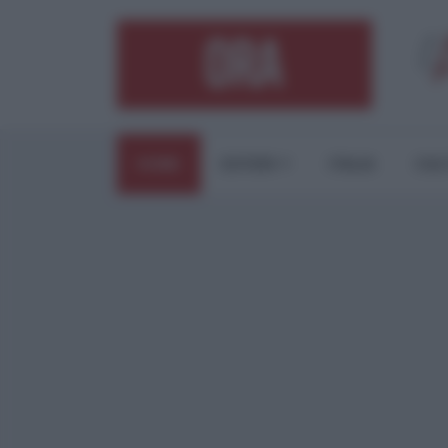
HOME
ESTERI
ITALIA
CUL