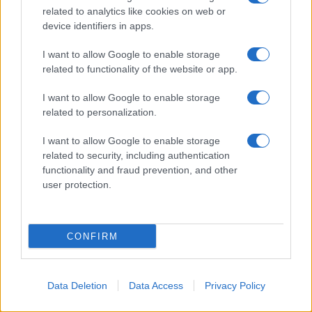
related to analytics like cookies on web or
Le continuità imperiali nella politica
device identifiers in apps.
giapponese - L'ANALISI DEL MESE
I want to allow Google to enable storage
related to functionality of the website or app.
I want to allow Google to enable storage
related to personalization.
03 Dicembre 2025 08:18
I want to allow Google to enable storage
related to security, including authentication
functionality and fraud prevention, and other
user protection.
CONFIRM
Data Deletion
Data Access
Privacy Policy