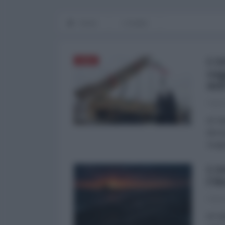
Home
L'Analisi
L'A
ASIA
sog
del
Fabri
di Fa
dimos
Aragh
L'A
l'H
Fabri
di Fa