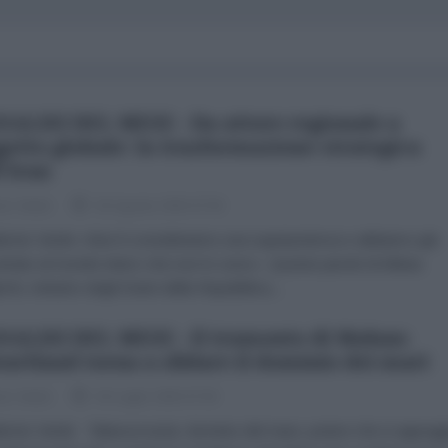
NALISI DEL MESE - Da attore regionale a
getto globale: la trasformazione strategica
l'Iran
zio Verde
03 Agosto 2026 07:00
brizio Verde «Non li consideriamo una superpotenza e abbiamo già
trato al mondo intero che non lo sono». Queste parole di Abbas
chi, ministro degli Esteri della Repubblica...
NALISI DEL MESE - Il tramonto di Mahan:
eartland torna a sfidare il dominio dei mari
zio Verde
04 Luglio 2026 07:00
brizio Verde Talassocrazia: dominio del mare, potere che si appogg