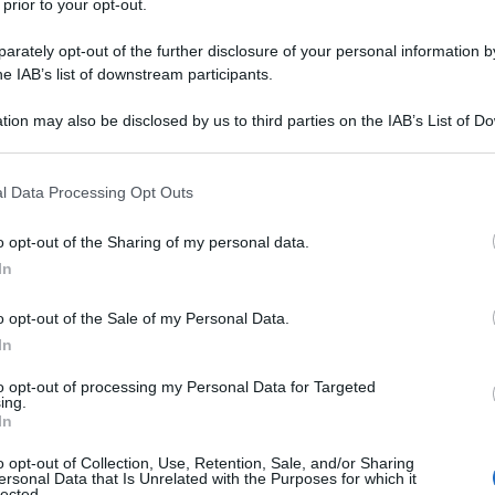
 prior to your opt-out.
 Luglio 2025 17:00
rately opt-out of the further disclosure of your personal information by
berto Bradanini* 1. Solo gli esseri umani sanno essere disumani.
he IAB’s list of downstream participants.
i che nel creato qualifichiamo come animali si comportano in modo
tion may also be disclosed by us to third parties on the IAB’s List of 
amente più umano. La mesta realtà...
 that may further disclose it to other third parties.
politica del denaro: la corsa alla sostituzion
 that this website/app uses one or more Google services and may gath
l Data Processing Opt Outs
 dollaro
including but not limited to your visit or usage behaviour. You may click 
 to Google and its third-party tags to use your data for below specifi
o opt-out of the Sharing of my personal data.
zio Verde
14 Luglio 2025 15:51
ogle consent section.
In
brizio Verde Per oltre mezzo secolo, il dollaro statunitense ha
esentato il perno attorno al quale ruotava il sistema finanziario global
o opt-out of the Sale of my Personal Data.
a di riserva principale, strumento centrale negli...
In
uttiani
to opt-out of processing my Personal Data for Targeted
ing.
In
to Bradanini
04 Luglio 2025 08:00
o opt-out of Collection, Use, Retention, Sale, and/or Sharing
berto Bradanini*3 luglio 2025 1. Come ogni anno al termine del
ersonal Data that Is Unrelated with the Purposes for which it
lected.
ce Nato, eccoci qui a commentare ancora una volta la galleria degli