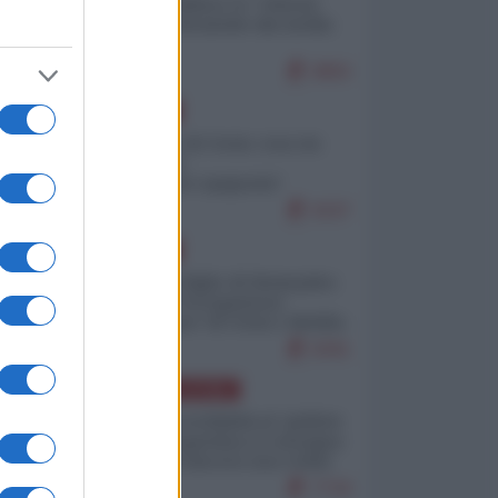
Quali sarebbero le “vittorie
ucraine” decantate dai media
italici?
9850
EUROPA
Invasione di Ceuta: cosa sta
accadendo
nell'enclave spagnola?
to
9197
esa
EUROPA
Quando il figlio di Netanyahu
incitava "l'occupazione
musulmana" di Ceuta e Melilla
8391
AMERICA LATINA
ata
Dalla Convertibilità al "grillete
fiscal": l'Argentina si consegna
ai mercati (ancora una volta)
7718