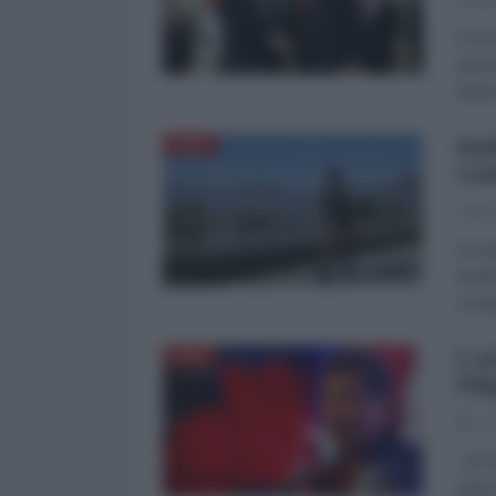
Fabri
Il 9 
anniv
Guerra
Dal
ASIA
com
Fabri
Un te
Kashm
compl
L'a
ASIA
Fil
04
di F
stato