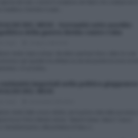
 signoria dei mari, e anche il complesso dei fattori che costituiscono i
e marittimo; il termine è usato...
NALISI DEL MESE - Sovranità sotto assedio:
politica della guerra ibrida contro Cuba
zio Verde
16 Marzo 2026 07:00
brizio Verde Cuba è al buio. Ma dietro quel buio fisico, dietro le code
a benzina e gli ospedali che affidano la vita dei pazienti al ronzio incer
eneratori, c'è un'ombra...
continuità imperiali nella politica giapponese
NALISI DEL MESE
zio Verde
03 Dicembre 2025 08:18
brizio Verde Dallo scorso ottobre, per la prima volta nella sua storia, i
one ha un Primo Ministro donna: Takaichi Sanae. Nata il 7 marzo
a Yamatokoriyama, nella prefettura di Nara, è...