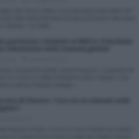
zio Verde
07 Maggio 2025 14:11
maggio 2025, Mosca celebra con un’imponente parata militare l’80°
ersario della vittoria dell’Unione Sovietica sul nazismo nella Grande
 Patriottica. Tra i leader...
la partizione coloniale ai BRICS: il Kashmir
e laboratorio delle tensioni globali
zio Verde
30 Aprile 2025 21:14
rritorio, due potenze nucleari, decenni di tensioni. La questione del
ir non è solo un conflitto territoriale tra India e Pakistan. È una
essa matassa di interessi strategici,...
rresto di Duterte. Cosa sta accadendo nelle
ippine?
 Aprile 2025 11:30
abio Massimo Parenti Lo scorso 11 marzo Rodrigo Roa Duterte è
 preso in custodia nel suo Paese a seguito del mandato d'arresto