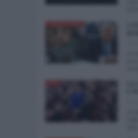
sulla
poter
L'A
AMERICA LATINA
geo
Fabri
di Fa
per l
dei g
Le 
ASIA
L'A
Fabri
di Fa
Giapp
1961 