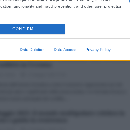
erto Bradanini - Il crepuscolo della civiltà
cation functionality and fraud prevention, and other user protection.
opea
 Maggio 2025 06:00
CONFIRM
berto Bradanini* 20 maggio 2025 I meno sprovveduti tra gli abitanti de
io Continente dovrebbero convenire che la rappresentazione
Europa – regione geografica, l’insieme disordinato...
Data Deletion
Data Access
Privacy Policy
ria come arma: il revisionismo anti-sovietico
conflitto in Ucraina
zio Verde
11 Maggio 2025 17:00
ttoria dell’Unione Sovietica contro il nazismo rappresenta uno dei
ti più epici e significativi della storia umana. Fu l’Armata Rossa a
ere il peso principale del conflitto,...
aggio 2025: il mondo multipolare celebra la
ria e guida la resistenza