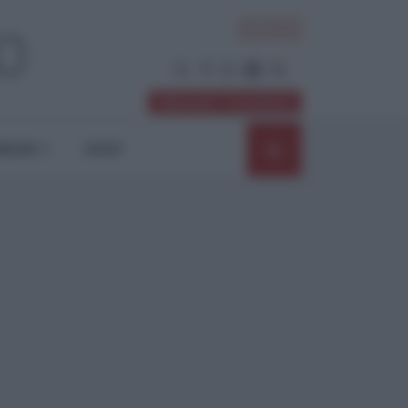
ACCEDI
Abbonati / Sostienici
NIONI
SHOP