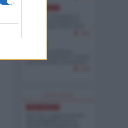
NORD-AMERICA
Il "mistero" dei numeri: il
governo Usa minimizza le
vittime in Iran, mentre fonti
l
interne...
7661
EUROPA
Mosca: le esercitazioni
 e
nucleari di Germania e Francia
sono il preludio a una guerra
contro la Russia
7324
WORLD AFFAIRS
NORD-AMERICA
Iran-USA, scoppia il caso dei
dati manipolati: il nuovo
metodo del Pentagono per