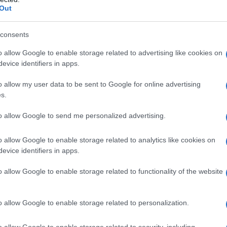
Out
i che emerge dal Comunicato Finale firmato...
consents
nuovo sistema di sicurezza eurasiatico: tra
lino occidentale e ascesa del multipolarismo
o allow Google to enable storage related to advertising like cookies on
evice identifiers in apps.
zio Verde
06 Giugno 2025 18:15
o allow my user data to be sent to Google for online advertising
brizio Verde Negli ultimi anni, il panorama geopolitico globale ha subi
s.
rasformazione radicale. La fine dell’unipolarismo occidentale e l’asc
 ordine multipolare hanno...
to allow Google to send me personalized advertising.
sse orientale: Cina e Iran cementano una
o allow Google to enable storage related to analytics like cookies on
tnership che sfida l’Occidente
evice identifiers in apps.
dazione de l'AntiDiplomatico
31 Maggio 2025 15:00
o allow Google to enable storage related to functionality of the website
otizia che sta facendo tremare i vertici geopolitici tradizionali è arriv
l rombo di un treno merci. Il primo convoglio della nuova ferrovia
o allow Google to enable storage related to personalization.
rciale tra Cina e Iran ha completato...
o allow Google to enable storage related to security, including