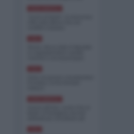
minimizzare le perdite
NORD-AMERICA
"Scorte al limite": il retroscena
CNN sulla difesa USA nel
conflitto iraniano
ASIA
Yemen, blocco Bab el-Mandab:
Le superpetroliere saudite
costrette a circumnavigare
l'Africa
ASIA
l'Iran era pronto a bombardare
l'Ucraina, cos'ha fermato
l'attacco
NORD-AMERICA
Guerra all'Iran, scorte USA al
limite: il Pentagono investe
miliardi per ricostituire gli
arsenali
ASIA