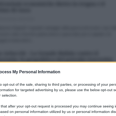
ivazioni economiche dietro la tregua e il
tino di Gaza
 Novembre 2025 09:30
urizio Brignoli* Il grande vantaggio della guerra (nel nostro caso del
uzione volta a favorire pulizia etnica e genocidio) per il capitale è di
ggere il plusvalore...
o Arlacchi - La Grande Bufala contro il
ezuela: la geopolitica del petrolio travestita
lotta alla droga
ocess My Personal Information
rlacchi
27 Agosto 2025 09:00
no Arlacchi* Durante il mio mandato alla guida dell'UNODC, l’agenzi
to opt-out of the sale, sharing to third parties, or processing of your per
roga e anticrimine dell’ONU, sono stato di casa in Colombia, Bolivia,
formation for targeted advertising by us, please use the below opt-out s
 selection.
e Brasile ma non sono...
 that after your opt-out request is processed you may continue seeing i
erto Bradanini - Gli ultimi del mondo e gli dè
ased on personal information utilized by us or personal information dis
 caos