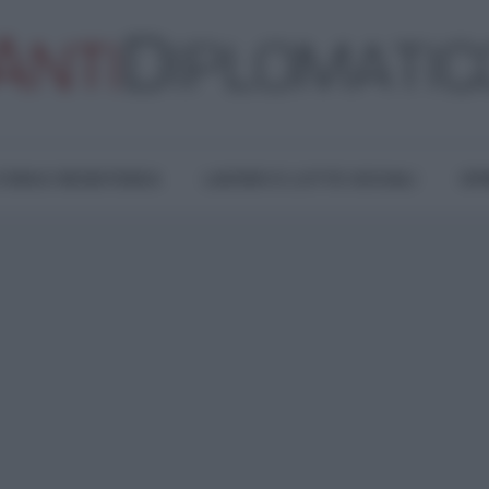
TURA E RESISTENZA
LAVORO E LOTTE SOCIALI
OPI