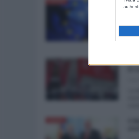
Alb
EUROPA
authenti
eur
21
di Al
Vecch
dell'
Sto
il 
Fabri
La vi
momen
sosten
9 M
RUSSIA
sto