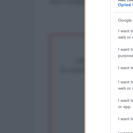
fasce sociali più fragili.
Opted 
Google 
I want t
web or d
I want t
purpose
Abbiamo poco tempo pe
La censura imposta a l'Ant
I want 
Rivendica un
I want t
Partecip
web or d
I want t
or app.
I want t
I want t