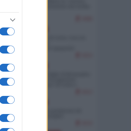
Quali sarebbero le “vittorie
ucraine” decantate dai media
italici?
9498
EUROPA
Invasione di Ceuta: cosa sta
accadendo
nell'enclave spagnola?
9153
EUROPA
Quando il figlio di Netanyahu
incitava "l'occupazione
musulmana" di Ceuta e
Melilla
8312
EUROPA
Geopolitica predatoria (di
Marco Travaglio)
8232