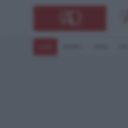
HOME
ESTERI
ITALIA
CUL