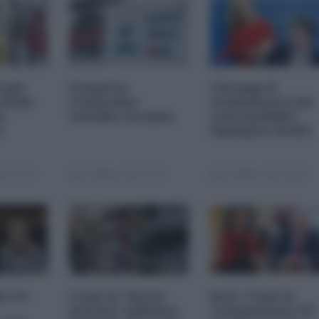
i più
Nexperia,
Chi paga il
 della
l'ennesimo
risanamento dei
s-
suicidio europeo
conti pubblici
a
(Spiegato facile)
25 11:00
23 Ottobre 2025 07:00
20 Ottobre 2025 09:00
le tre
Come la "borsa
Dazi. Come la
privata" influisce
Commissione UE