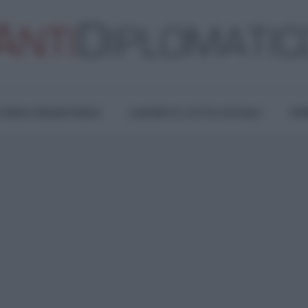
TURA E RESISTENZA
LAVORO E LOTTE SOCIALI
OPI