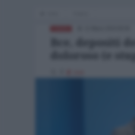
Home
Finanza
11 Marzo 2024 09:00
EUROPA
Bce, depositi d
doloroso (e stu
2948