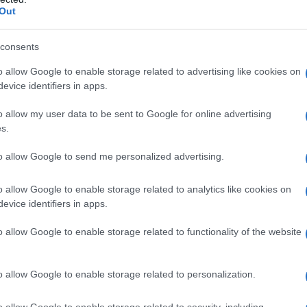
Out
consents
o allow Google to enable storage related to advertising like cookies on
evice identifiers in apps.
ATTENZIONE!
o allow my user data to be sent to Google for online advertising
s.
r reagire alla dittatura degli algoritmi.
iDiplomatico lede un tuo diritto fondamentale.
to allow Google to send me personalized advertising.
a vera informazione pluralista.
o allow Google to enable storage related to analytics like cookies on
a alla nostra Lunga Marcia.
evice identifiers in apps.
o allow Google to enable storage related to functionality of the website
Abbonati!
o allow Google to enable storage related to personalization.
o allow Google to enable storage related to security, including