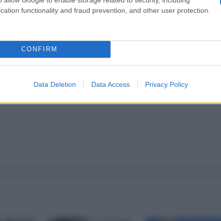
pure effettua una donazione
cation functionality and fraud prevention, and other user protection.
a 5€
Dona 15€
Scegli importo
CONFIRM
Data Deletion
Data Access
Privacy Policy