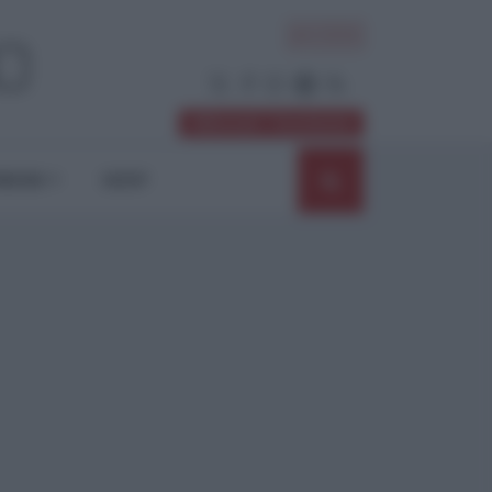
ACCEDI
Abbonati / Sostienici
NIONI
SHOP