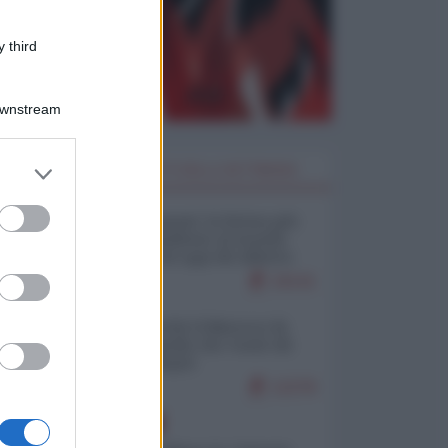
 third
Downstream
er and store
I PIÙ LETTI DELLA SETTIMANA
to grant or
ed purposes
Restare umani: la forma più
alta di ribellione al mondo
distopico di oggi (di Alberto
Bradanini)
19141
Ceuta: perché il Marocco fa
con noi quello che vuole (di
Alberto Negri)
12278
EUROPA