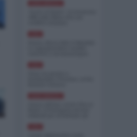
NORD-AMERICA
"Scorte al limite": il retroscena
CNN sulla difesa USA nel
conflitto iraniano
ASIA
Yemen, blocco Bab el-Mandab:
Le superpetroliere saudite
costrette a circumnavigare
l'Africa
ASIA
l'Iran era pronto a
bombardare l'Ucraina, cos'ha
fermato l'attacco
NORD-AMERICA
Guerra all'Iran, scorte USA al
limite: il Pentagono investe
miliardi per ricostituire gli
arsenali
ASIA
Canale diplomatico resta