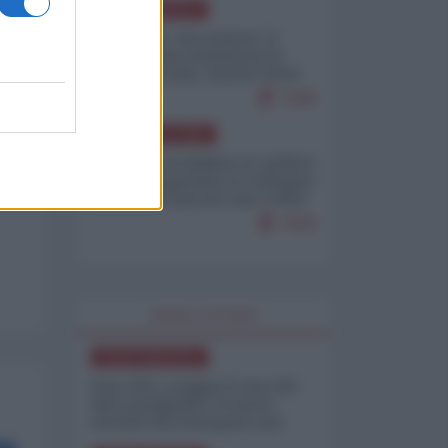
NORD-AMERICA
Il "mistero" dei numeri: il
governo Usa minimizza le
vittime in Iran, mentre fonti
interne...
7648
AMERICA LATINA
Dalla Convertibilità al "grillete
fiscal": l'Argentina si consegna
ai mercati (ancora una volta)
7628
WORLD AFFAIRS
NORD-AMERICA
Iran-USA, scoppia il caso dei
dati manipolati: il nuovo
metodo del Pentagono per
minimizzare le perdite