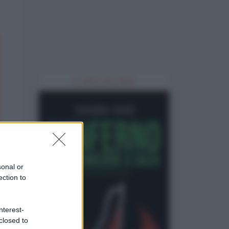
IL LIBRO DEL MESE
sonal or
ection to
nterest-
closed to