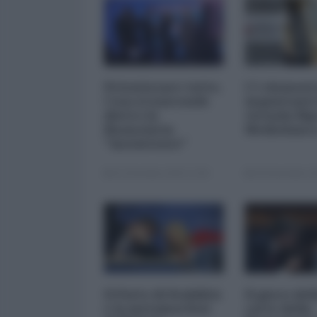
Privatizzare tutto.
I 5 element
Cosa si nasconde
inquietanti
dietro la
vicenda Mp
finanziaria
Mediobanc
"inesistente"
22 Dicembre 2025 12:00
29 Novembre 20
Il Patto di Stabilità
Il gioco del
e la metamorfosi
carte della