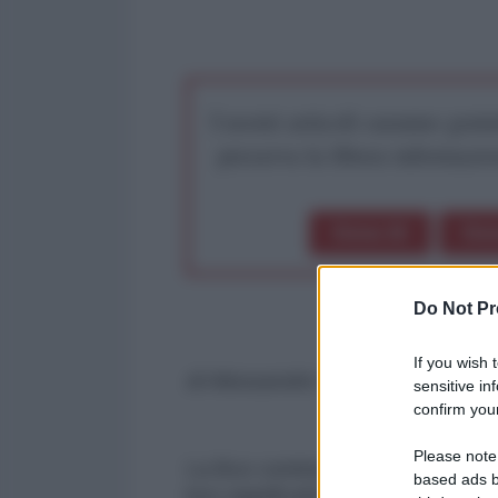
I nostri articoli saranno gratu
preserva la libera infor
Dona 1€
Don
Do Not Pr
If you wish 
di Alessandro Volpi
sensitive in
confirm your
Please note
La Bce continua a remunerare i d
based ads b
loro significativi extraprofitti.