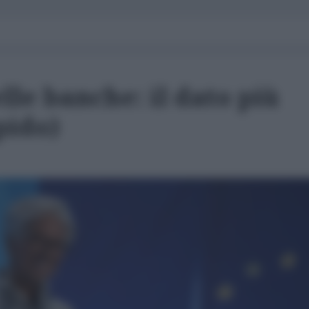
elle banche: il dato più
pido)