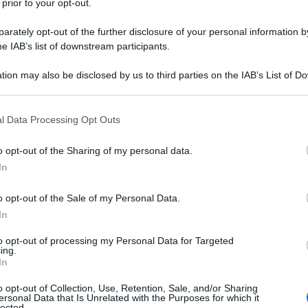
 prior to your opt-out.
rò è costituito dal fatto che, per "pagare" tali
rately opt-out of the further disclosure of your personal information by
he IAB’s list of downstream participants.
o da Christine Lagarde toglie risorse agli Stati membri
tion may also be disclosed by us to third parties on the IAB’s List of 
 that may further disclose it to other third parties.
he, la Bce potrebbe finanziare l'acquisto di debito
ei vari Stati membri, a cominciare da settori cruciali
 that this website/app uses one or more Google services and may gath
l Data Processing Opt Outs
including but not limited to your visit or usage behaviour. You may click 
 to Google and its third-party tags to use your data for below specifi
o opt-out of the Sharing of my personal data.
ogle consent section.
e banche, non solo le favorisce ma accelera i
In
a mancanza di risorse pubbliche.
o opt-out of the Sale of my Personal Data.
ndispensabili le polizze sanitarie private che, guarda
In
età legate alle principali banche. Ma la cosa ancora
to opt-out of processing my Personal Data for Targeted
 alle banche perché queste riducano i loro
ing.
e in modo da bloccare l'inflazione con la recessione.
In
restare ma solo a tassi molto più alti e a soggetti
o opt-out of Collection, Use, Retention, Sale, and/or Sharing
a recessione colpisce così in modo molto mirato le
ersonal Data that Is Unrelated with the Purposes for which it
lected.