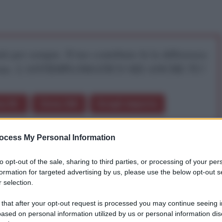
iti per sempre. Il tuo contributo fa la differenza:
mazione. L'ANTIDIPLOMATICO SEI ANCHE TU!
a 5€
Dona 15€
Scegli importo
ocess My Personal Information
to opt-out of the sale, sharing to third parties, or processing of your per
formation for targeted advertising by us, please use the below opt-out s
 selection.
 that after your opt-out request is processed you may continue seeing i
epositi delle banche ad un tasso del 4% garantendo
ased on personal information utilized by us or personal information dis