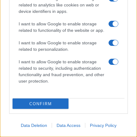
related to analytics like cookies on web or
device identifiers in apps.
I want to allow Google to enable storage
related to functionality of the website or app.
I want to allow Google to enable storage
related to personalization.
I want to allow Google to enable storage
related to security, including authentication
functionality and fraud prevention, and other
user protection.
CONFIRM
Data Deletion
Data Access
Privacy Policy