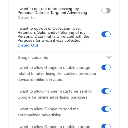
use your data for below specified purposes in below Google
I want to opt-out of processing my
consent section.
Personal Data for Targeted Advertising.
Opted In
I want to opt-out of Collection, Use,
Retention, Sale, and/or Sharing of my
Personal Data that Is Unrelated with the
Purposes for which it was collected.
Opted Out
Google consents
I want to allow Google to enable storage
related to advertising like cookies on web or
device identifiers in apps.
I want to allow my user data to be sent to
Google for online advertising purposes.
I want to allow Google to send me
personalized advertising.
IL LIBRO DEL MESE
I want to allow Google to enable storage