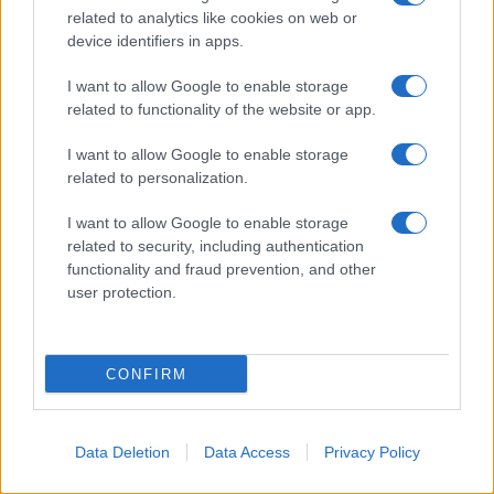
related to analytics like cookies on web or
device identifiers in apps.
I want to allow Google to enable storage
related to functionality of the website or app.
I want to allow Google to enable storage
related to personalization.
I want to allow Google to enable storage
related to security, including authentication
functionality and fraud prevention, and other
user protection.
CONFIRM
Data Deletion
Data Access
Privacy Policy