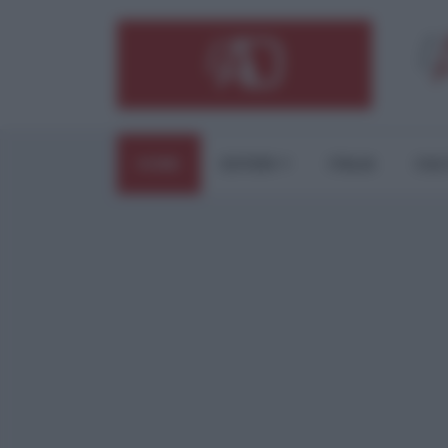
HOME
ESTERI
ITALIA
CUL