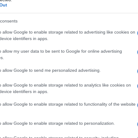
Out
è sempre sembrata sincera, Basta ricordare alcuni
consents
o allow Google to enable storage related to advertising like cookies on
la guerra che imperversa in Ucraina da oltre 10 anni,
evice identifiers in apps.
a NATO “abbaiava alle porte della Russia”,
o allow my user data to be sent to Google for online advertising
e. Successivamente sollevò le ire di Zelensky e dei
s.
 aver affermato che la soluzione migliore e
to allow Google to send me personalized advertising.
ra “alzare bandiera bianca e trattare”. Fece
sione a Roma una cittadina russa destando lo
o allow Google to enable storage related to analytics like cookies on
craini russofobi e dei loro sostenitori.
evice identifiers in apps.
o allow Google to enable storage related to functionality of the website
a della morte, che costituiscono quasi un testamento
iarmo. Nella stessa occasione ha definito la situazione
e un giudizio, non “umanitario”, ma morale nei
o allow Google to enable storage related to personalization.
ntera popolazione). In passato aveva anche
o allow Google to enable storage related to security, including