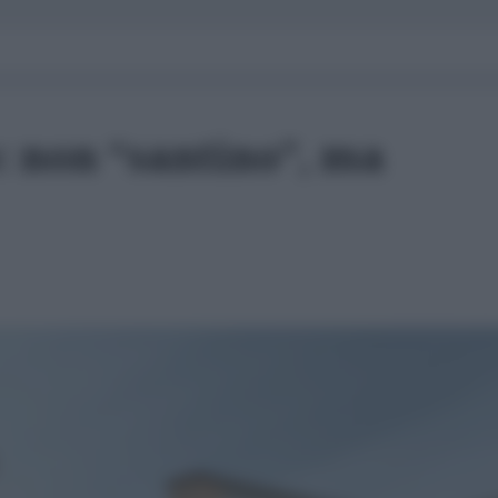
: non “santino”, ma