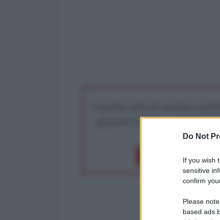
I nostri articoli saranno gratu
preserva la libera infor
Do Not Pr
Dona 1€
Don
If you wish 
sensitive in
confirm your
Please note
based ads b