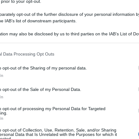
 prior to your opt-out.
rately opt-out of the further disclosure of your personal information by
anche nell’area pacifista, razionalista e
he IAB’s list of downstream participants.
 papa Francesco, recentemente scomparso.
tion may also be disclosed by us to third parties on the IAB’s List of 
 that may further disclose it to other third parties.
uentatore di formazioni razionaliste e
 breve giudizio, necessariamente articolato. Tra le
 that this website/app uses one or more Google services and may gath
l Data Processing Opt Outs
including but not limited to your visit or usage behaviour. You may click 
 gruppi pacifisti come No War, a gruppi sostenitori
 to Google and its third-party tags to use your data for below specifi
mazioni antimperialiste come il Coordinamento No
o opt-out of the Sharing of my personal data.
ogle consent section.
e di un gruppo ateo e razionalista: il G.A.MA.DI
In
i) fondato anni fa da una coppia di ex partigiani, la
o opt-out of the Sale of my Personal Data.
 e suo marito Spartaco.
In
to opt-out of processing my Personal Data for Targeted
pa diverso dai papi precedenti, tutti rigorosamente
ing.
istanze eurocentriche e, al limite, colonialiste.
In
d era portatore di istanze che si stanno affermando
o opt-out of Collection, Use, Retention, Sale, and/or Sharing
ersonal Data that Is Unrelated with the Purposes for which it
o.
lected.