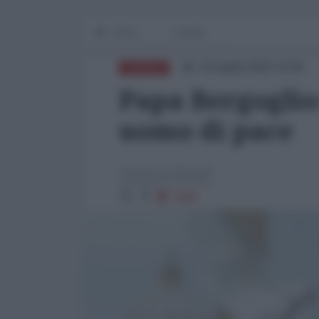
Home
Il punto
22 Aprile 2025 14:00
EUROPA
Papa Bergoglio
uomo di pace
Vincenzo Brandi
2085