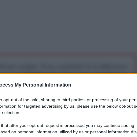
iti per sempre. Il tuo contributo fa la differenza:
mazione. L'ANTIDIPLOMATICO SEI ANCHE TU!
ocess My Personal Information
a 5€
Dona 15€
Scegli importo
to opt-out of the sale, sharing to third parties, or processing of your per
formation for targeted advertising by us, please use the below opt-out s
 selection.
 that after your opt-out request is processed you may continue seeing i
ased on personal information utilized by us or personal information dis