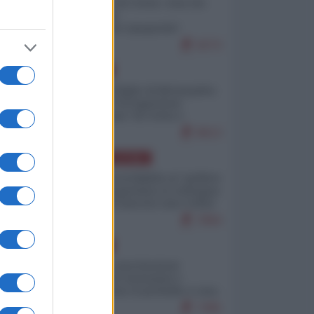
Invasione di Ceuta: cosa sta
accadendo
nell'enclave spagnola?
9273
EUROPA
Quando il figlio di Netanyahu
incitava "l'occupazione
musulmana" di Ceuta e
Melilla
8613
AMERICA LATINA
Dalla Convertibilità al "grillete
fiscal": l'Argentina si consegna
ai mercati (ancora una volta)
7894
EUROPA
Mosca: le esercitazioni
nucleari di Germania e
Francia sono il preludio a una
guerra contro la Russia
7495