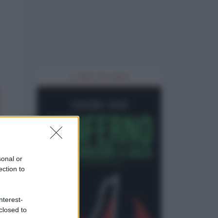
IL LIBRO DEL MESE
sonal or
ection to
nterest-
closed to