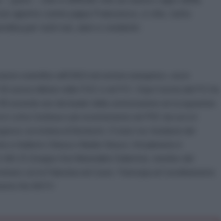
osì aperto come papa Francesco, e che, tutto
ita per tutti noi, atei e credenti-
atore scientifico all’ENEA nel settore energetico, ora in
 ’60 aveva militato nella FIGC e nel PCI. Dopo l’uscita dal PCI ha
l ’68 essendo uno dei leader della contestazione ed occupazione
i in Lotta Continua e più recentemente nel PRC da cui si è
genze con la linea di Bertinotti. E’stato tra i fondatori del
 a Giulietto Chiesa e Manlio Dinucci. Attualmente è
.MA.DI (Gruppo Atei Materialisti Dialettici), membro del
tato con la Palestina nel Cuore. Partecipa al Coordinamento
amento No NATO