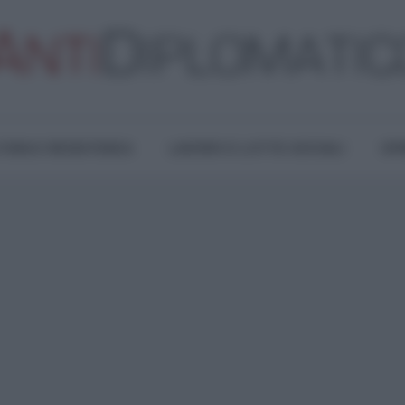
TURA E RESISTENZA
LAVORO E LOTTE SOCIALI
OPI