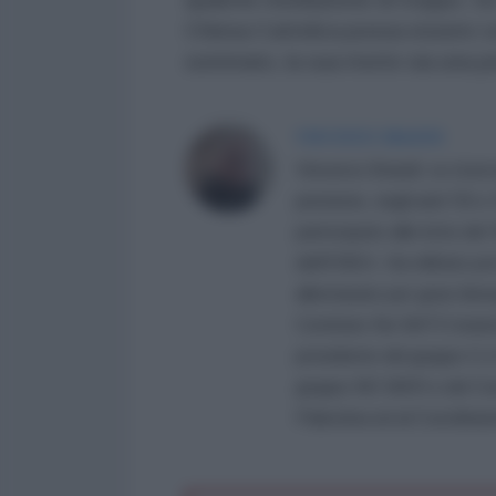
Chiesa Cattolica possa essere c
sommato, la sua morte sia una perd
VINCENZO BRANDI
Vincenzo Brandi: ex ricerc
pensione, negli anni ’50 e
partecipato alle lotte de
dell’ENEA. Ha militato po
allontanato per gravi diver
Comitato No NATO insieme
presidente del gruppo G.A
gruppo NO WAR e del Comi
Palestina ed al Coordin