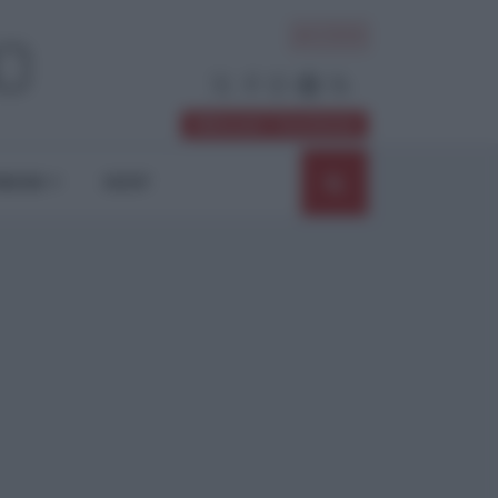
ACCEDI
Abbonati / Sostienici
NIONI
SHOP