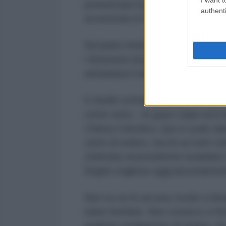
pronunciato la parola “genocidio
authenti
avvenendo in Palestina.
Sul piano interno della Chiesa C
i fenomeni di pedofilia e contro g
attirandosi l’odio di molte corren
E inutile sottolineare, per un ateo
come sono – le gravi colpe ed il 
Chiesa Cattolica. Qui si vuole da
certo di ombre, ma di cui tutti co
Zelensky al presidente israelian
Segni) vogliono oggi ipocritament
Non so se le accuse rivolte a Berg
siano fondate. Non conosco a fon
qualche mediazione di troppo. So 