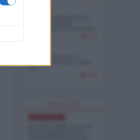
EUROPA
Petro accusa Netanyahu di
essere responsabile
"dell'invasione civile di Ceuta
da parte dei marocchini"
7117
ITALIA
Il turismo di massa e i
"risvegli" del Corriere della
sera
7021
WORLD AFFAIRS
NORD-AMERICA
Iran-USA, scoppia il caso dei
dati manipolati: il nuovo
metodo del Pentagono per