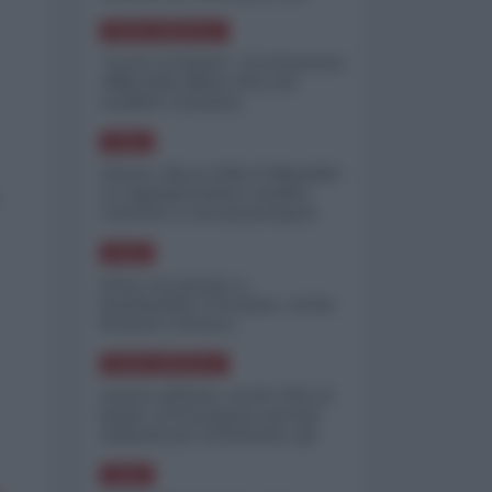
minimizzare le perdite
NORD-AMERICA
"Scorte al limite": il retroscena
CNN sulla difesa USA nel
conflitto iraniano
ASIA
Yemen, blocco Bab el-Mandab:
Le superpetroliere saudite
costrette a circumnavigare
l'Africa
ASIA
l'Iran era pronto a
bombardare l'Ucraina, cos'ha
fermato l'attacco
NORD-AMERICA
Guerra all'Iran, scorte USA al
limite: il Pentagono investe
miliardi per ricostituire gli
arsenali
ASIA