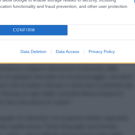
”, chiedendosi se fosse questo che stesse
cation functionality and fraud prevention, and other user protection.
attolica, Bergoglio ha sempre preso posizione contro
CONFIRM
li imbrogli della mafia della Banca Vaticana,
ti presenti soprattutto all’interno della Curia Romana.
Data Deletion
Data Access
Privacy Policy
 militante, razionalista e materialista dialettico –
fanatismo religioso dimostrato in passato dalla
re un giudizio articolato su un personaggio, non privo
loro che lo hanno criticato e attaccato in passato (da
o Herzog, al capo della comunità ebrea romana Di
e fare una specie di “santo”.
oglio di collusione con la giunta militare argentina
do quella storia. Forse Bergoglio avrà tentato
– però – che è difficile che un nuovo capo della