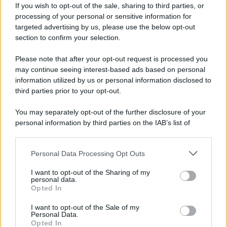
Petro accusa Netanyahu di essere responsabile
If you wish to opt-out of the sale, sharing to third parties, or
"dell'invasione civile di Ceuta da parte dei
processing of your personal or sensitive information for
marocchini"
targeted advertising by us, please use the below opt-out
section to confirm your selection.
Please note that after your opt-out request is processed you
may continue seeing interest-based ads based on personal
information utilized by us or personal information disclosed to
third parties prior to your opt-out.
You may separately opt-out of the further disclosure of your
personal information by third parties on the IAB’s list of
downstream participants.
Personal Data Processing Opt Outs
This information may also be disclosed by us to third parties
on the IAB’s List of Downstream Participants that may further
I want to opt-out of the Sharing of my
disclose it to other third parties.
personal data.
Opted In
Please note that this website/app uses one or more Google
services and may gather and store information including but
I want to opt-out of the Sale of my
Personal Data.
not limited to your visit or usage behaviour. You may click to
Opted In
grant or deny consent to Google and its third-party tags to