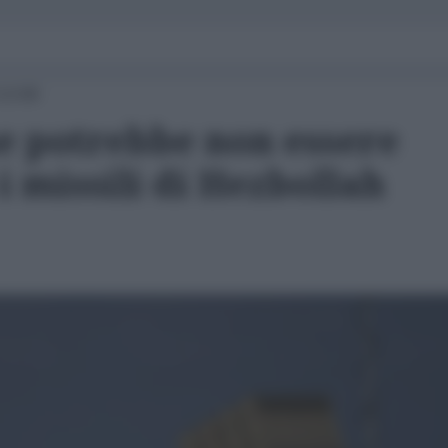
13:00
 potrebbe non essere
i missili di Hezbollah