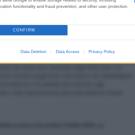
ior presso il Middle East Institute dell'Università
cation functionality and fraud prevention, and other user protection.
 Dome intercetta o distrugge solo i razzi che si
ivili. “Se si invia un razzo da Gaza verso un’area
 non si attiverà”, avverte, commentando che il
CONFIRM
grado di scoraggiare il Movimento di Resistenza
é ad alcun altro.
Data Deletion
Data Access
Privacy Policy
sili intercettori Tamir costerebbe circa 50.000
arte dei quali sono finanziati dagli Stati Uniti. Un
rch Service degli Stati Uniti ritiene che Washington
i dollari (€ 2,8 miliardi) alle batterie, agli
zione e alla manutenzione generale dell'Iron Dome.
ZIONI Q RACCOLGONO FONDI PER LA