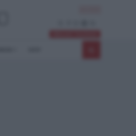
ACCEDI
Abbonati / Sostienici
NIONI
SHOP