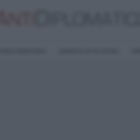
TURA E RESISTENZA
LAVORO E LOTTE SOCIALI
OPI