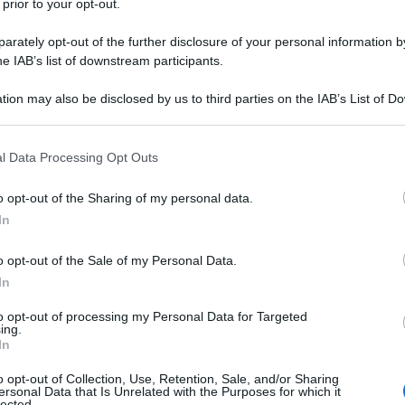
 prior to your opt-out.
mica libanese (Hezbollah) può sopraffare il sistema
rately opt-out of the further disclosure of your personal information by
, intanto, aumenta mentre si studiano i preparativi
he IAB’s list of downstream participants.
tre e aerea contro il Libano.
tion may also be disclosed by us to third parties on the IAB’s List of 
 that may further disclose it to other third parties.
tterie Iron Dome “saranno sopraffatte”,
ha spiegato
razione statunitense, a condizione di anonimato.
 that this website/app uses one or more Google services and may gath
l Data Processing Opt Outs
including but not limited to your visit or usage behaviour. You may click 
 to Google and its third-party tags to use your data for below specifi
i un vasto arsenale di missili e droni, comprese
o opt-out of the Sharing of my personal data.
ogle consent section.
ha espresso sorpresa per gli attacchi sofisticati di
In
he un video, divenuto virale, mostrava come un drone
o opt-out of the Sale of my Personal Data.
n Dome, all'inizio di questo mese.
In
to opt-out of processing my Personal Data for Targeted
ing.
In
ù ampia tra Israele e Hezbollah potrebbero essere
o opt-out of Collection, Use, Retention, Sale, and/or Sharing
 funzionario americano. Hezbollah ha un arsenale di
ersonal Data that Is Unrelated with the Purposes for which it
lected.