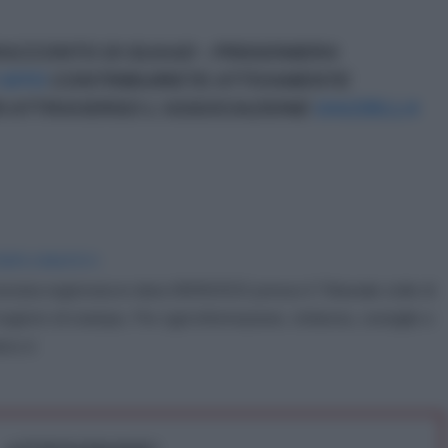
RACCONTO DI SUAAD - PRIGIONIERA
SITO
CONTRIBUIRETE ATTIVAMENTE
ARI ATTRAVERSO L'ASSOCIAZIONE
GAZZELLA
IDIPLOMATICO
stata registrata in data 08/09/2015 presso il Tribunale civile di
gistro di stampa. Per ogni informazione, richiesta, consiglio e
ico.it