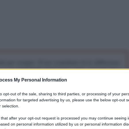
iti per sempre. Il tuo contributo fa la differenza:
mazione. L'ANTIDIPLOMATICO SEI ANCHE TU!
ocess My Personal Information
a 5€
Dona 15€
Scegli importo
to opt-out of the sale, sharing to third parties, or processing of your per
formation for targeted advertising by us, please use the below opt-out s
 selection.
 that after your opt-out request is processed you may continue seeing i
ased on personal information utilized by us or personal information dis
raeliani e statunitensi in merito al fatto che l'arsenale