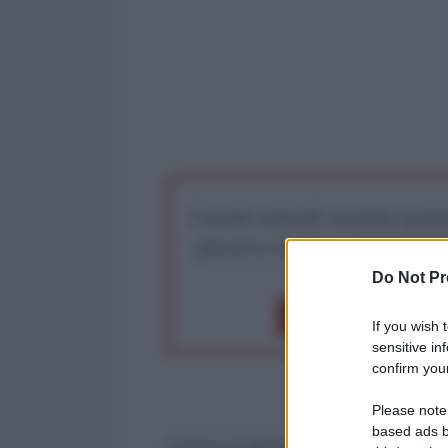
I nostri articoli saranno gratu
preserva la libera infor
Do Not Pr
Dona 1€
Don
If you wish 
sensitive in
confirm your
Please note
based ads b
Cresce il timore tra i funzionari is