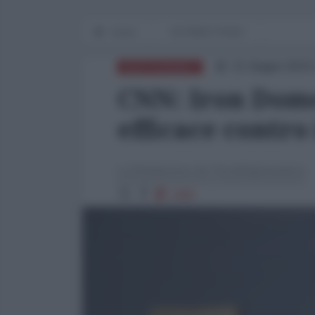
Home
IN PRIMO PIANO
21 Giugno 2024 
MEDITERRANEO
CNN: Iron Dome
efficace contro 
La Redazione de l'AntiDiplomatico
1482