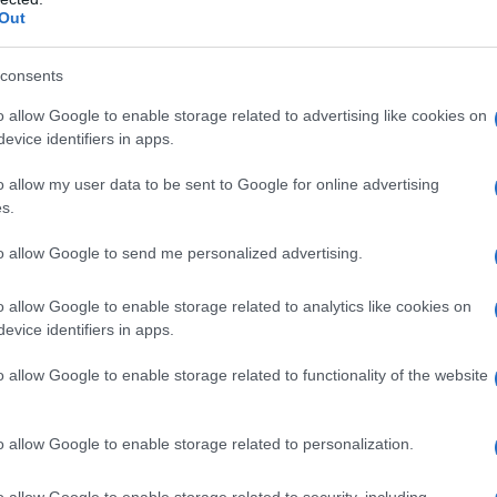
mente più grande, più sofisticato e più distruttivo di
Out
zzi a corto raggio, ma alcuni possono raggiungere
cità di precisione. L'IDF ha stimato che Hezbollah
consents
li, comprese migliaia di munizioni di precisione.
o allow Google to enable storage related to advertising like cookies on
evice identifiers in apps.
rattutto nelle regioni settentrionali dei territori
o allow my user data to be sent to Google for online advertising
enta una “seria minaccia”.
s.
to allow Google to send me personalized advertising.
esistenza
o allow Google to enable storage related to analytics like cookies on
meno 10 si ritiene siano in funzione, ha tre
evice identifiers in apps.
rileva i razzi in arrivo. Poi c'è il missile intercettore
o allow Google to enable storage related to functionality of the website
ettare il razzo in aria. Infine, c'è un centro di
il software che crea e invia il messaggio radar al
o allow Google to enable storage related to personalization.
o allow Google to enable storage related to security, including