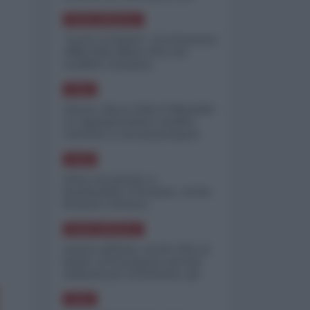
minimizzare le perdite
NORD-AMERICA
"Scorte al limite": il retroscena
CNN sulla difesa USA nel
conflitto iraniano
ASIA
Yemen, blocco Bab el-Mandab:
Le superpetroliere saudite
costrette a circumnavigare
l'Africa
ASIA
l'Iran era pronto a
bombardare l'Ucraina, cos'ha
fermato l'attacco
NORD-AMERICA
Guerra all'Iran, scorte USA al
limite: il Pentagono investe
miliardi per ricostituire gli
arsenali
ASIA