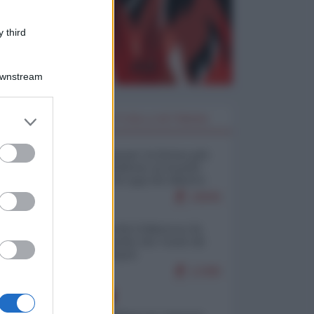
 third
Downstream
er and store
I PIÙ LETTI DELLA SETTIMANA
to grant or
ed purposes
Restare umani: la forma più
alta di ribellione al mondo
distopico di oggi (di Alberto
Bradanini)
19845
Ceuta: perché il Marocco fa
con noi quello che vuole (di
Alberto Negri)
12385
EUROPA