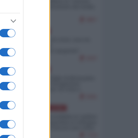
Quali sarebbero le “vittorie
ucraine” decantate dai media
italici?
9857
EUROPA
Invasione di Ceuta: cosa sta
accadendo
nell'enclave spagnola?
9197
EUROPA
Quando il figlio di Netanyahu
incitava "l'occupazione
musulmana" di Ceuta e
Melilla
8391
AMERICA LATINA
Dalla Convertibilità al "grillete
fiscal": l'Argentina si consegna
ai mercati (ancora una volta)
7722