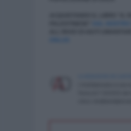
ACQUISTANDO IL LIBRO "IL 
PALESTINESE"
DAL NOSTRO 
ALL'INVIO DI AIUTI UMANIT
ONLUS.
LA REDAZIONE DE L'ANT
L'AntiDiplomatico è una te
Roma al n° 162/2015 del re
critica: info@lantidiplomat