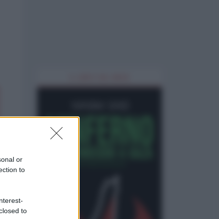
IL LIBRO DEL MESE
sonal or
ection to
nterest-
closed to