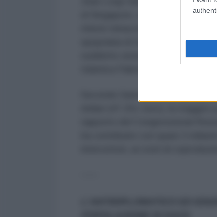
Jean-Loup Samaan, ricercatore sen
authenti
di Singapore, sottolinea che Iron
ritiene minaccino le aree urbane c
spopolata di Israele, l’Iron Dome
suddetto sistema non è stato in 
Islamica Palestinese (HAMAS ), n
Secondo Samaan, solo uno dei mis
dollari (47.251 euro), la maggior p
rapporto del Congressional Resea
ha contribuito con quasi 3 miliardi d
intercettori, ai costi di coprodu
-----
L'ANTIDIPLOMATICO ED EDI
POPOLAZIONE DI GAZA