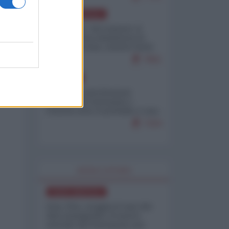
NORD-AMERICA
Il "mistero" dei numeri: il
governo Usa minimizza le
vittime in Iran, mentre fonti
interne...
7661
EUROPA
Mosca: le esercitazioni
nucleari di Germania e
Francia sono il preludio a una
guerra contro la Russia
7324
WORLD AFFAIRS
NORD-AMERICA
Iran-USA, scoppia il caso dei
dati manipolati: il nuovo
metodo del Pentagono per