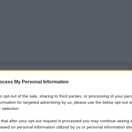
iti per sempre. Il tuo contributo fa la differenza:
ocess My Personal Information
mazione. L'ANTIDIPLOMATICO SEI ANCHE TU!
to opt-out of the sale, sharing to third parties, or processing of your per
formation for targeted advertising by us, please use the below opt-out s
a 5€
Dona 15€
Scegli importo
 selection.
 that after your opt-out request is processed you may continue seeing i
ased on personal information utilized by us or personal information dis