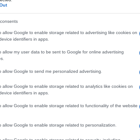
est'anno, si incontrerà il prossimo 31 maggio a
Out
ale della NATO, Jens Stoltenberg, per finalizzare
ome parte dell'alleanza militare.
consents
o allow Google to enable storage related to advertising like cookies on
evice identifiers in apps.
o allow my user data to be sent to Google for online advertising
colombiano ha reso noto che la NATO aveva
s.
e un accordo e quindi di procedere verso una
con tale organizzazione, in seguito all'Accordo di
to allow Google to send me personalized advertising.
o allow Google to enable storage related to analytics like cookies on
evice identifiers in apps.
cia. La próxima semana formalizaremos el
o allow Google to enable storage related to functionality of the website
mbia a la OTAN,
@NATO
, en la categoría de
remos el único país de Latinoamérica con
o allow Google to enable storage related to personalization.
o allow Google to enable storage related to security, including