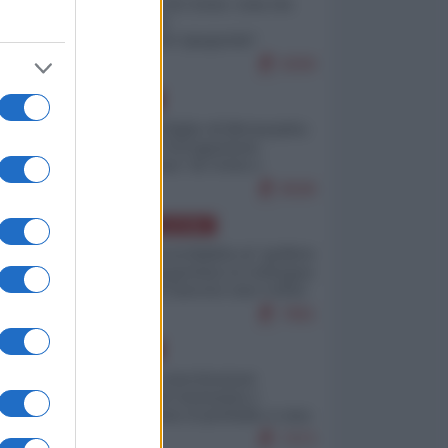
Invasione di Ceuta: cosa sta
accadendo
nell'enclave spagnola?
9269
EUROPA
Quando il figlio di Netanyahu
incitava "l'occupazione
musulmana" di Ceuta e
Melilla
8598
AMERICA LATINA
Dalla Convertibilità al "grillete
fiscal": l'Argentina si consegna
ai mercati (ancora una volta)
7881
EUROPA
Mosca: le esercitazioni
nucleari di Germania e
Francia sono il preludio a una
guerra contro la Russia
7473