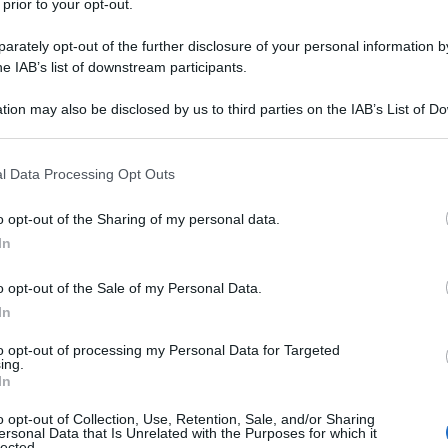
 prior to your opt-out.
rately opt-out of the further disclosure of your personal information by
he IAB’s list of downstream participants.
 dalla prossima settimana, dell'Organizzazione del
tion may also be disclosed by us to third parties on the IAB’s List of 
 that may further disclose it to other third parties.
O) come il primo "partner globale" latinoamericano,
della nazione, Juan Manuel Santos.
 that this website/app uses one or more Google services and may gath
l Data Processing Opt Outs
including but not limited to your visit or usage behaviour. You may click 
 to Google and its third-party tags to use your data for below specifi
o opt-out of the Sharing of my personal data.
ogle consent section.
In
rossima settimana - e questo è molto importante -
o opt-out of the Sale of my Personal Data.
ATO nella categoria dei partner globali, saremo
In
n questo privilegio", ha dichiarato il presidente in un
residenziale di Narino a Bogotà.
to opt-out of processing my Personal Data for Targeted
ing.
In
o opt-out of Collection, Use, Retention, Sale, and/or Sharing
ersonal Data that Is Unrelated with the Purposes for which it
lected.