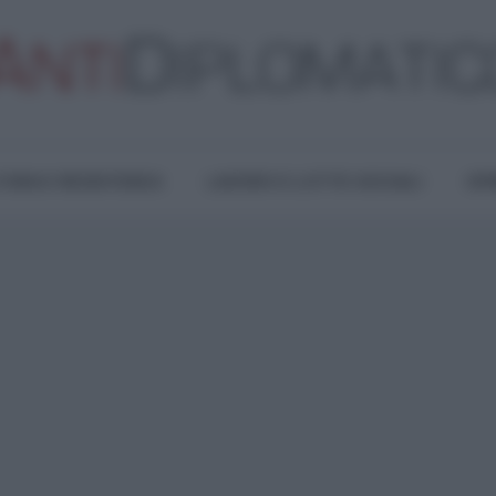
TURA E RESISTENZA
LAVORO E LOTTE SOCIALI
OPI