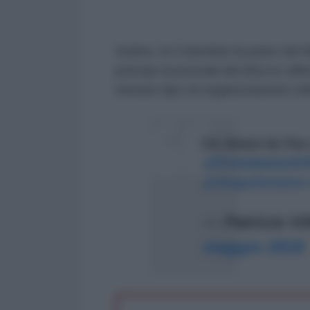
Inoltre, la Colombia fa parte del
principi essenziali del blocco af
nessun tipo di organizzazione mil
Un Nobel de Paz 
@PortellateleSU
@JorgeGestoso
— Patricia Vi
maggio 2018