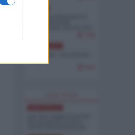
EUROPA
Petro accusa Netanyahu di
essere responsabile
"dell'invasione civile di Ceuta
da parte dei marocchini"
7099
NORD-AMERICA
Chris Hedges - Don Corleone
Trump
6922
WORLD AFFAIRS
NORD-AMERICA
Iran-USA, scoppia il caso dei
dati manipolati: il nuovo
metodo del Pentagono per
minimizzare le perdite