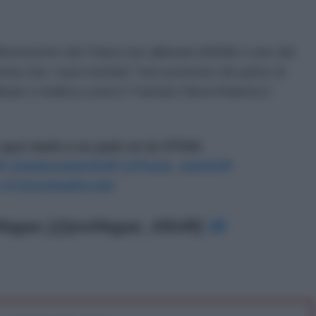
 Movimento dei Paesi non allineati (NAM) e uno dei
ferma che i suoi membri "non possono far parte di
itare e bellica come il Trattato Nord Atlantico”.
que mete a su país en la OTAN.
R
@tatianateleSUR
@Paola_teleSUR
#ColombiaDecide
llegas (@pvillegas_tlSUR)
26