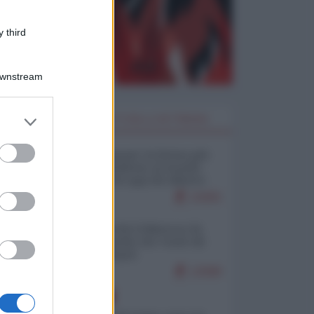
 third
Downstream
er and store
I PIÙ LETTI DELLA SETTIMANA
to grant or
ed purposes
Restare umani: la forma più
alta di ribellione al mondo
distopico di oggi (di Alberto
Bradanini)
21655
Ceuta: perché il Marocco fa
con noi quello che vuole (di
Alberto Negri)
12588
EUROPA