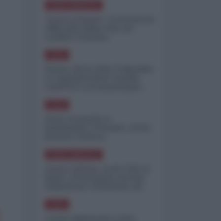
NORD-AMERICA
"Scorte al limite": il retroscena
CNN sulla difesa USA nel
conflitto iraniano
ASIA
Yemen, blocco Bab el-Mandab:
Le superpetroliere saudite
costrette a circumnavigare
l'Africa
ASIA
l'Iran era pronto a
bombardare l'Ucraina, cos'ha
fermato l'attacco
NORD-AMERICA
Guerra all'Iran, scorte USA al
limite: il Pentagono investe
miliardi per ricostituire gli
arsenali
ASIA
Canale diplomatico resta