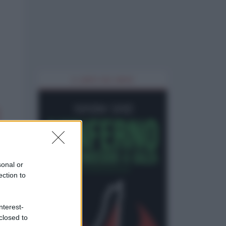
IL LIBRO DEL MESE
sonal or
ection to
nterest-
closed to