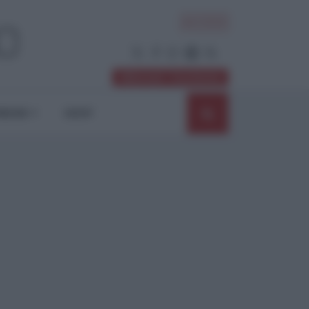
ACCEDI
Abbonati / Sostienici
NIONI
SHOP