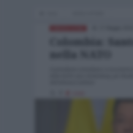
Home
WORLD AFFAIRS
27 Maggio 2018
AMERICA LATINA
Colombia: Sant
nella NATO
Il presidente colombiano si incontrerà 
della NATO, Jens Stoltenberg, per final
dell'alleanza militare
11582