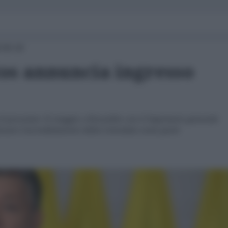
 00:18
os annuncia ingresso
il prossimo 31 maggio a Bruxelles con il Segretario generale
izzare l'accreditamento della Colombia come parte